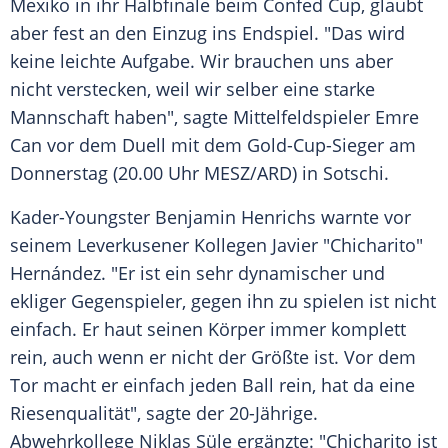
Mexiko
in ihr
Halbfinale
beim
Confed Cup
, glaubt
aber fest an den Einzug ins
Endspiel
. "Das wird
keine leichte Aufgabe. Wir brauchen uns aber
nicht verstecken, weil wir selber eine starke
Mannschaft haben", sagte Mittelfeldspieler
Emre
Can
vor dem Duell mit dem Gold-Cup-Sieger am
Donnerstag (20.00 Uhr MESZ/
ARD
) in
Sotschi
.
Kader-Youngster
Benjamin Henrichs
warnte vor
seinem Leverkusener Kollegen Javier "Chicharito"
Hernández. "Er ist ein sehr dynamischer und
ekliger Gegenspieler, gegen ihn zu spielen ist nicht
einfach. Er haut seinen Körper immer komplett
rein, auch wenn er nicht der Größte ist. Vor dem
Tor macht er einfach jeden Ball rein, hat da eine
Riesenqualität", sagte der 20-Jährige.
Abwehrkollege
Niklas Süle
ergänzte: "Chicharito ist