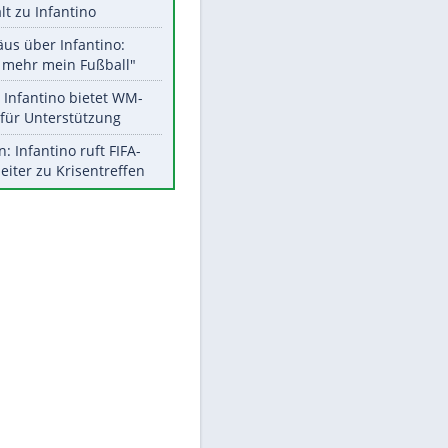
Aktuelle Ergebnisse, Tabellen
und Statistiken
Meistgelesen
"Infanti-No Go":
Pressestimmen zum Verbleib
des FIFA-Chefs
UEFA hält an FIFA-Boykott fest -
CAF hält zu Infantino
Matthäus über Infantino:
"Nicht mehr mein Fußball"