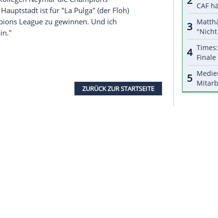
halte angezeigt werden. Damit können personenbezogene
r dazu in unseren Datenschutzhinweisen.
tional. Ich kann nicht vergessen, welche
be", sagte
Messi
. Es sei ein "Auf und ein Ab"
it seiner
Familie
durch diesen Prozess.
spräche mit PSG und
Klubpräsident
Nasser Al-
im Präsidenten bedanken. Die Verhandlungen
für mich", betonte
Messi
: "Die Leute hier haben die
 ich bin froh, dass ich hier bin. Ich bin
reins-Triumph im Jahr 2015 gefeiert, als er
tigen Teamkollegen
Neymar
die
Champions
zösischen Hauptstadt ist für "La Pulga" (der Floh)
l die
Champions League
zu gewinnen. Und ich
 Position bin."