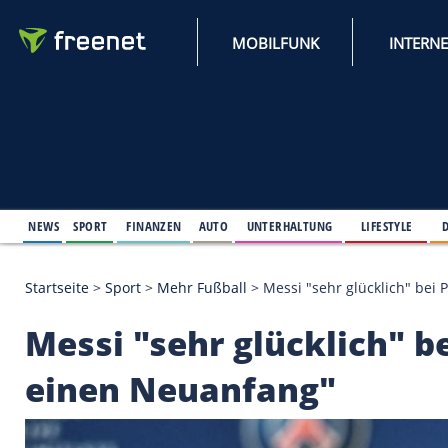
MOBILFUNK
NEWS
SPORT
FINANZEN
AUTO
UNTERHALTUNG
L
Startseite
>
Sport
>
Mehr Fußball
>
Messi "sehr glü
Messi "sehr glücklic