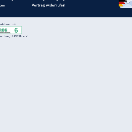
Entertainment
F
Cartoons
Spiele
D
Einbürgerungstest
Videos
f
Führerscheintest
Wissens-Quiz
f
Promi-Quiz
Witze
f
K
freenet
Kundenservice
Gender-Hinweis