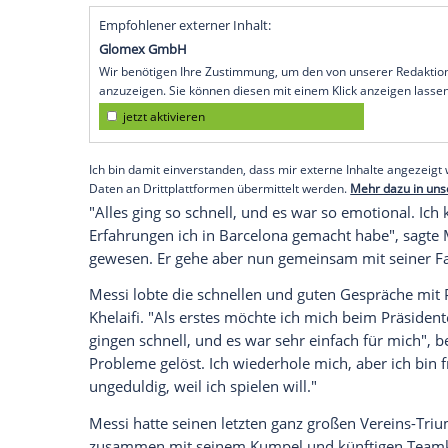
Paris (SID) - Der sechsmalige
Weltfußball
glücklich gefühlt", sagte der 34-Jährige b
"Ich genieße die Zeit in
Paris
wirklich, u
einen
Neuanfang
in meinem
Leben
."
Messi
, der künftig die Nummer 30 tragen
Option auf eine weitere Saison. Sein
Her
Donnerstag
Messis
überraschenden
Absc
einige Jahre als Jugendlicher - für
Barca
ge
auf eine
Vertragsverlängerung
einigen k
Empfohlener externer Inhalt:
Glomex GmbH
Wir benötigen Ihre Zustimmung, um den von un
anzuzeigen. Sie können diesen mit einem Klick a
jetzt aktivieren