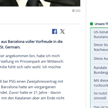
 Neuanfang"
en Abschied aus
Barcelona
voller
Vorfreude
in die
nklub
Paris St. Germain
.