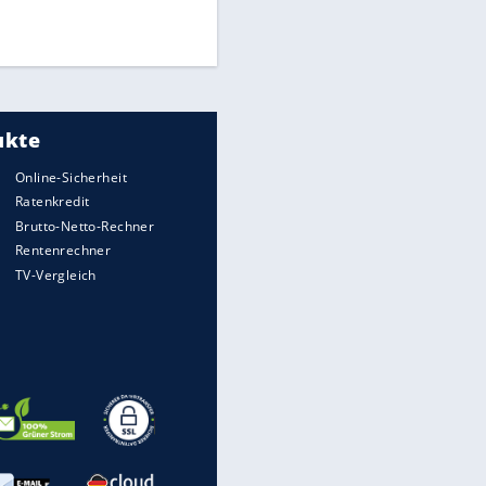
Times: Infantino bietet WM-
Finale für Unterstützung
Medien: Infantino ruft FIFA-
Mitarbeiter zu Krisentreffen
EITE