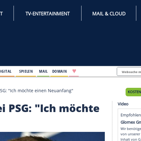
INTERNET
TV-ENTERTAINMENT
♥
IFESTYLE
DIGITAL
SPIELEN
MAIL
DOMAIN
cklich" bei PSG: "Ich möchte einen Neuanfang"
h" bei PSG: "Ich möch