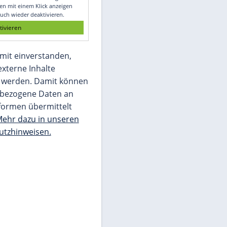
Glomex GmbH
Wir benötigen Ihre Zustimmung, um den
von unserer Redaktion eingebundenen
Inhalt von Glomex GmbH anzuzeigen. Sie
können diesen mit einem Klick anzeigen
lassen und auch wieder deaktivieren.
jetzt aktivieren
Ich bin damit einverstanden,
dass mir externe Inhalte
angezeigt werden. Damit können
personenbezogene Daten an
Drittplattformen übermittelt
werden.
Mehr dazu in unseren
Datenschutzhinweisen.