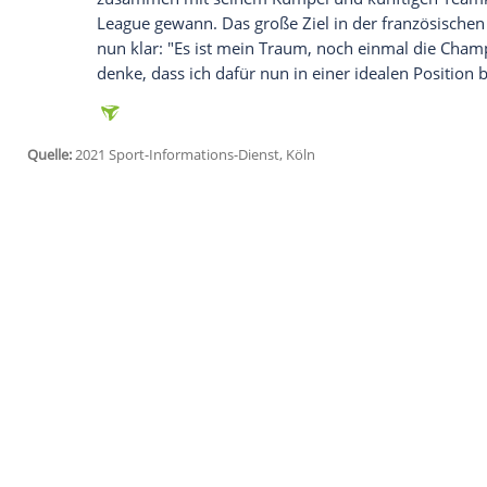
Ich bin damit einverstanden, dass mir externe In
Daten an Drittplattformen übermittelt werden.
Meh
"Alles ging so schnell, und es war so emo
Erfahrungen ich in
Barcelona
gemacht ha
gewesen. Er gehe aber nun gemeinsam m
Messi
lobte die schnellen und guten Ge
Khelaifi
. "Als erstes möchte ich mich be
gingen schnell, und es war sehr einfach 
Probleme gelöst. Ich wiederhole mich, aber
ungeduldig, weil ich spielen will."
Messi
hatte seinen letzten ganz großen Ve
zusammen mit seinem Kumpel und künf
League
gewann. Das große Ziel in der fran
nun klar: "Es ist mein Traum, noch einma
denke, dass ich dafür nun in einer idealen