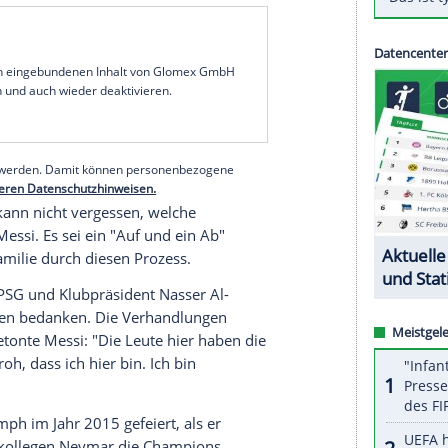
er
"Als ich hier angekommen bin, habe ich mich
ei seiner Vorstellung im
Prinzenpark
am Mittwoch:
nd meine
Familie
fühlt sich sehr wohl. Ich möchte
 wird, erhält bei PSG einen
Zweijahresvertrag
mit
zensklub
FC Barcelona
hatte am vergangenen
hied
verkündet. Zuvor hatte er 21 Jahre - davon
spielt, sich mit den Katalanen aber am Ende nicht
önnen.
serer Redaktion eingebundenen Inhalt von Glomex GmbH
nzeigen lassen und auch wieder deaktivieren.