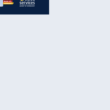
inanzen & Produkte
iscounter-Angebote
Online-Sicherheit
reenet Cloud
Ratenkredit
reenet Mail
Brutto-Netto-Rechner
reenet Webhosting
Rentenrechner
fz-Versicherung
TV-Vergleich