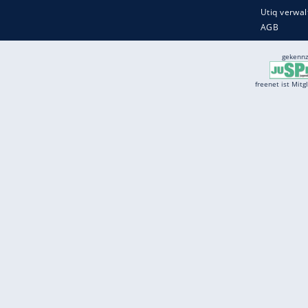
Services
Börse
Jobbörse
Spritpreis aktuell
Wetter
Ferientermine
Partnersuche
Online Angebote
freenet Mobilfunk
freenet Video