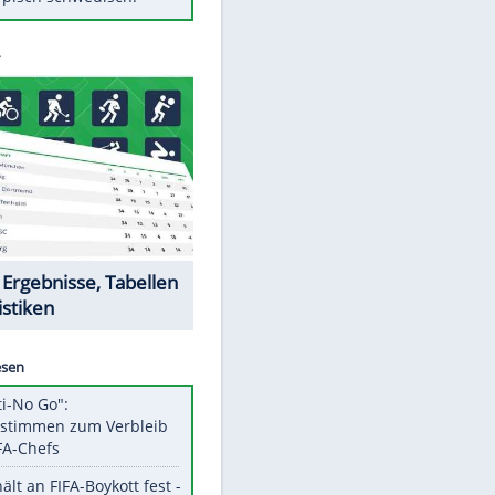
Diese Autos haben uns verlassen
Randale in Dresden: DFB-
Bundesgericht bestätigt Urteil
Mit diesen Tricks wird der Grill
ruckzuck sauber
So nutzt man alte Smartphones
sinnvoll
Das ist typisch schwedisch!
Datencenter