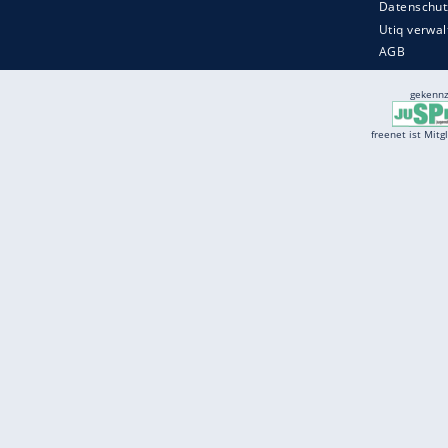
Services
Börse
Jobbörse
Spritpreis aktuell
Wetter
Ferientermine
Partnersuche
Online Angebote