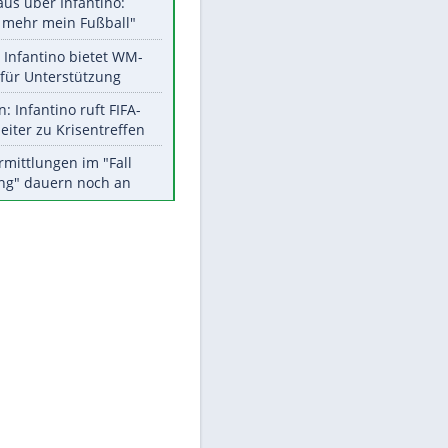
Aktuelle Ergebnisse, Tabellen
und Statistiken
Meistgelesen
"Infanti-No Go":
Pressestimmen zum Verbleib
des FIFA-Chefs
Matthäus über Infantino:
"Nicht mehr mein Fußball"
Times: Infantino bietet WM-