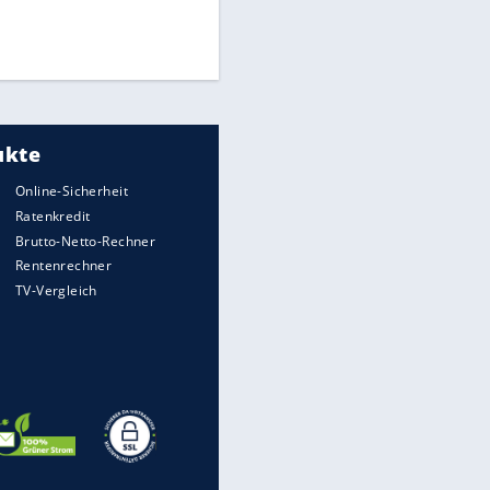
Finale für Unterstützung
EITE
Medien: Infantino ruft FIFA-
Mitarbeiter zu Krisentreffen
DFB: Ermittlungen im "Fall
Freigang" dauern noch an