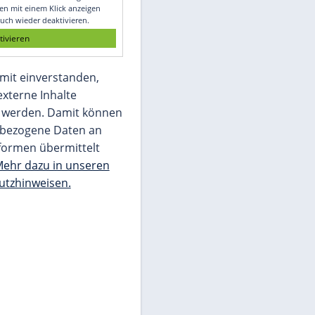
Glomex GmbH
Wir benötigen Ihre Zustimmung, um den
von unserer Redaktion eingebundenen
Inhalt von Glomex GmbH anzuzeigen. Sie
können diesen mit einem Klick anzeigen
lassen und auch wieder deaktivieren.
jetzt aktivieren
Ich bin damit einverstanden,
dass mir externe Inhalte
angezeigt werden. Damit können
personenbezogene Daten an
Drittplattformen übermittelt
werden.
Mehr dazu in unseren
Datenschutzhinweisen.