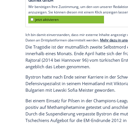
Prag
(SID) - Der zweite
Todesfall
eines be
den tschechischen
Fußball
. Der frühere 
Angaben der Prager Zeitung Sport in sei
tot aufgefunden.
Dem Bericht zufolge hat sich der 34-Jähri
Saison 2011/12 wegen Dopings gesperrt w
Probleme gehabt haben.
Empfohlener externer Inhalt:
Glomex GmbH
Wir benötigen Ihre Zustimmung, um den von un
anzuzeigen. Sie können diesen mit einem Klick a
jetzt aktivieren
Ich bin damit einverstanden, dass mir externe In
Daten an Drittplattformen übermittelt werden.
Meh