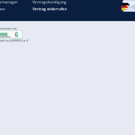
Entertainment
F
Cartoons
Spiele
D
Einbürgerungstest
Videos
f
Führerscheintest
Wissens-Quiz
f
Promi-Quiz
Witze
f
K
freenet