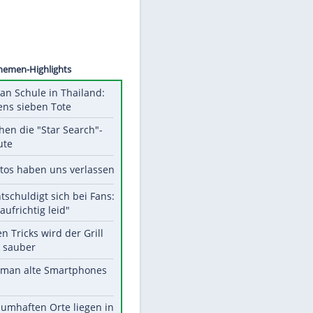
©
SID
Unsere Themen-Highlights
Schüsse an Schule in Thailand:
mindestens sieben Tote
Das machen die "Star Search"-
Stars heute