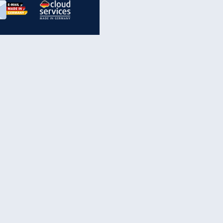
inanzen & Produkte
iscounter-Angebote
Online-Sicherheit
reenet Cloud
Ratenkredit
reenet Mail
Brutto-Netto-Rechner
reenet Webhosting
Rentenrechner
fz-Versicherung
TV-Vergleich