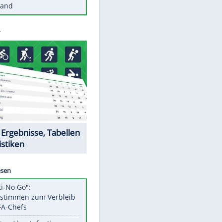
Diese Autos haben uns verlassen
Reese entschuldigt sich bei Fans:
"Tut mir aufrichtig leid"
Mit diesen Tricks wird der Grill
ruckzuck sauber
So nutzt man alte Smartphones
sinnvoll
Diese traumhaften Orte liegen in
Deutschland
Datencenter