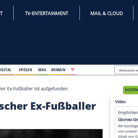
INTERNET
TV-ENTERTAINMENT
♥
IFESTYLE
DIGITAL
SPIELEN
MAIL
DOMAIN
tschechischer Ex-Fußballer tot aufgefunden
echischer Ex-Fußballe