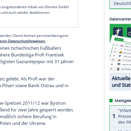
kannteren Spielers binnen
Monatsfrist
erschüttert
U21-Nationalspieler
David Bystron
wurde nach
ner Schweizer Wahlheimat im Keller seines Hauses
ge erhängt. Laut Sport soll
Bystron
, der in der
orden war, sowohl familiäre als auch finanzielle
serer Redaktion eingebundenen Inhalt von Glomex GmbH
nzeigen lassen und auch wieder deaktivieren.
halte angezeigt werden. Damit können personenbezogene
r dazu in unseren Datenschutzhinweisen.