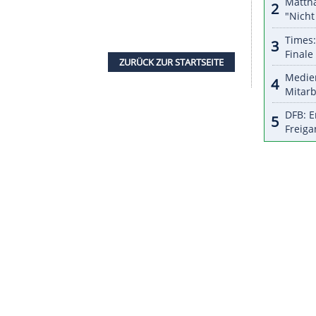
Selbstmord eines tschechischen Fußballers
 sich der frühere Bundesliga-Profi
Frantisek
kischen Erstligisten
Gaziantepspor
mit 31 Jahren
in der
Schweiz
gelebt. Als Profi war der
mit Viktoria Pilsen sowie Banik Ostrau und in
orden.
mpions-League-Spielzeit 2011/12 war
Bystron
d anschließend für zwei Jahre gesperrt worden.
ron
die mutmaßlich sichere Berufung in
de 2012 in Polen und der Ukraine.