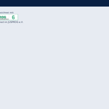
Entertainment
F
Cartoons
Spiele
D
Einbürgerungstest
Videos
f
Führerscheintest
Wissens-Quiz
f
Promi-Quiz
Witze
f
K
freenet
Kundenservice
Gender-Hinweis
Barrierefreiheitserklärung
Presse