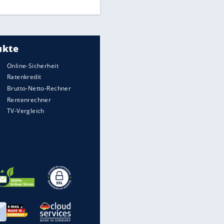
Freigang" dauern noch an
"Sehr hohe Qualität":
Lewandowski mit Doppelpack