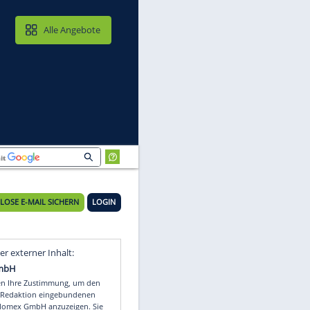
MAIL & CLOUD
Alle Angebote
idung
KOSTENLOSE E-MAIL SICHERN
LOGIN
Video
Empfohlener externer Inhalt: