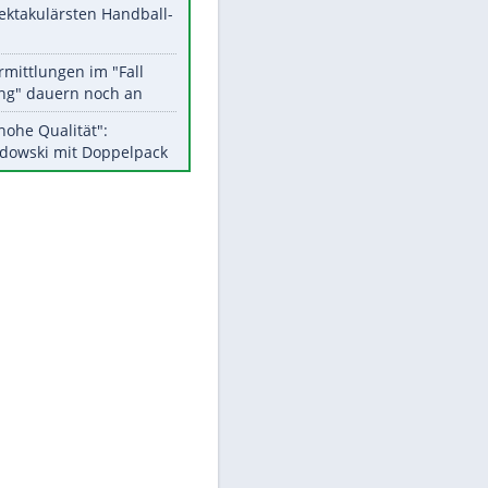
Aktuelle Ergebnisse, Tabellen
und Statistiken
Meistgelesen
Matthäus über Infantino:
"Nicht mehr mein Fußball"
EITE
Medien: Infantino ruft FIFA-
Mitarbeiter zu Krisentreffen
Die spektakulärsten Handball-
Bilder
DFB: Ermittlungen im "Fall