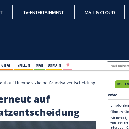
INTERNET
TV-ENTERTAINMENT
♥
IFESTYLE
DIGITAL
SPIELEN
MAIL
DOMAIN
erzichtet erneut auf Hummels - keine Grundsatzentsche
htet erneut auf