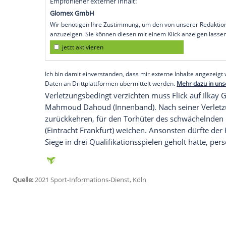
Berlin (SID) - Das berichtet der kicker.
Fli
Qualifikationsspiele am 8. Oktober in
Ha
Nordmazedonien
bekannt.
Die Nicht-Nominierung von
Hummels
, d
Patellasehne
und damit auch
Flicks
Premi
keine
Grundsatzentscheidung
des neue
Borussia Dortmund
stehe "bei entsprec
schrieb der kicker.
Empfohlener externer Inhalt:
Glomex GmbH
Wir benötigen Ihre Zustimmung, um den von un
anzuzeigen. Sie können diesen mit einem Klick a
jetzt aktivieren