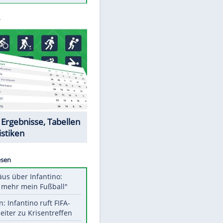
Todsünden im Restaurant
Die teuersten Neuzugänge der
BVB-Geschichte
Die gruseligsten Ort der Welt
Daten zwischen Windows und
Android austauschen
Ein Hyperschall-Jet für die Straße
Datencenter