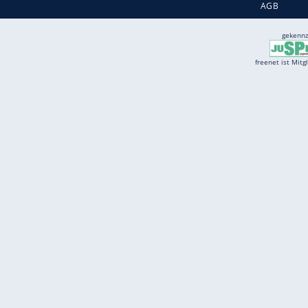
Services
Börse
Jobbörse
Spritpreis aktuell
Wetter
Ferientermine
Partnersuche
Online Angebote
freenet Mobilfunk
freenet Video
freenet TV
freenet Mobile