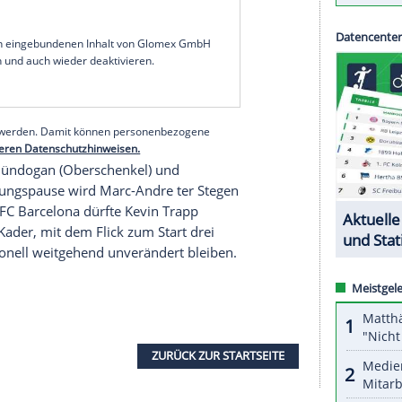
ck
gibt am Freitag seinen Kader für die WM-
mburg
gegen
Rumänien
und drei Tage später in
er den
Saisonstart
wegen Problemen an der
ere im September verpasst hatte, soll jedoch
n
Bundestrainers
sein. Dem
Abwehrchef
von
hender Form und
Konstanz
die Tür weiter offen",
serer Redaktion eingebundenen Inhalt von Glomex GmbH
nzeigen lassen und auch wieder deaktivieren.