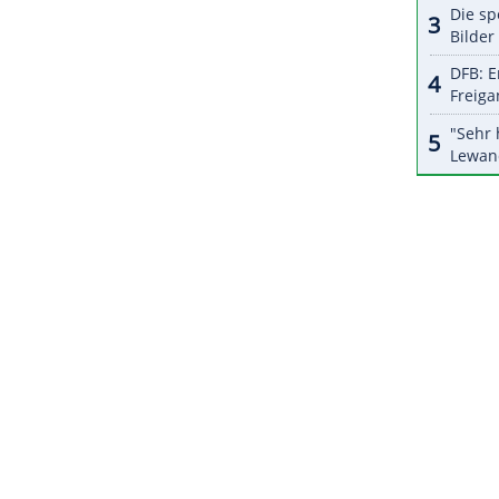
halte angezeigt werden. Damit können personenbezogene
r dazu in unseren Datenschutzhinweisen.
k
auf
Ilkay Gündogan
(Oberschenkel) und
iner
Verletzungspause
wird Marc-Andre ter Stegen
hwächelnden
FC Barcelona
dürfte
Kevin Trapp
 dürfte der Kader, mit dem
Flick
zum Start drei
t hatte, personell weitgehend unverändert bleiben.
ZURÜCK ZUR STARTS