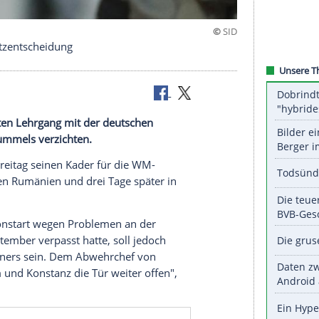
ine Grundsatzentscheidung
seinem zweiten
Lehrgang
mit der deutschen
ger
Mats Hummels
verzichten.