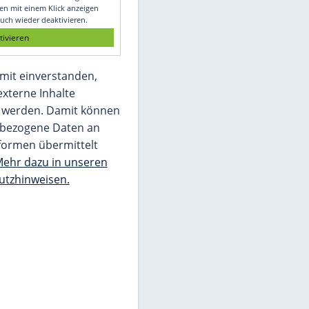
Glomex GmbH
Wir benötigen Ihre Zustimmung, um den
von unserer Redaktion eingebundenen
Inhalt von Glomex GmbH anzuzeigen. Sie
können diesen mit einem Klick anzeigen
lassen und auch wieder deaktivieren.
jetzt aktivieren
Ich bin damit einverstanden,
dass mir externe Inhalte
angezeigt werden. Damit können
personenbezogene Daten an
Drittplattformen übermittelt
werden.
Mehr dazu in unseren
Datenschutzhinweisen.