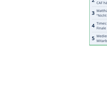
seppe Conte
trauert. "Mit seinem
sliche Seiten Fußball-Geschichte geschrieben.
e
.
ZURÜCK ZUR STARTS