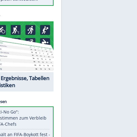
Diese Autos haben uns verlassen
Klose vor Saisonstart: "Ab
Sonntag ist Druck da"
Mit diesen Tricks wird der Grill
ruckzuck sauber
So nutzt man alte Smartphones
sinnvoll
Das ist typisch schwedisch!
Datencenter