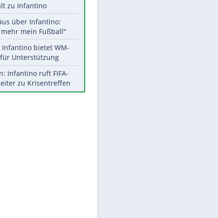
Aktuelle Ergebnisse, Tabellen
und Statistiken
EITE
Meistgelesen
"Infanti-No Go":
Pressestimmen zum Verbleib
des FIFA-Chefs
UEFA hält an FIFA-Boykott fest -
CAF hält zu Infantino
Matthäus über Infantino:
"Nicht mehr mein Fußball"