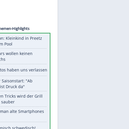
©
SID
Unsere Themen-Highlights
Obduktion: Kleinkind in Preetz
ertrank im Pool
Diese Stars wollen keinen
Nachwuchs