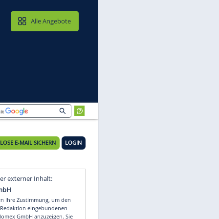
MAIL & CLOUD
Alle Angebote
KOSTENLOSE E-MAIL SICHERN
LOGIN
Video
Empfohlener externer Inhalt: