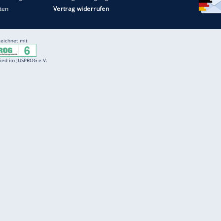
Entertainment
F
Cartoons
Spiele
D
Einbürgerungstest
Videos
f
Führerscheintest
Wissens-Quiz
f
Promi-Quiz
Witze
f
K
freenet
Kundenservice
Gender-Hinweis