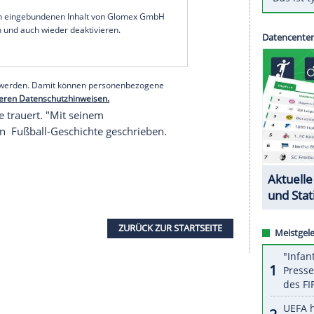
 Spielführer 1990 Meister mit dem
SSC Neapel
r
Schmerz
ist zu groß", sagte
Bianchi
.
ina
symbolisierte Maradona "die Ekstase des
as ewig in der Geschichte bleiben wird. Wir
 Leidenschaft, mit der mehr als eine Generation
Fußballverband (FIGC) hat alle Klubs zu einer
Wochenende geplanten Ligaspielen aufgerufen.
serer Redaktion eingebundenen Inhalt von Glomex GmbH
nzeigen lassen und auch wieder deaktivieren.
halte angezeigt werden. Damit können personenbezogene
r dazu in unseren Datenschutzhinweisen.