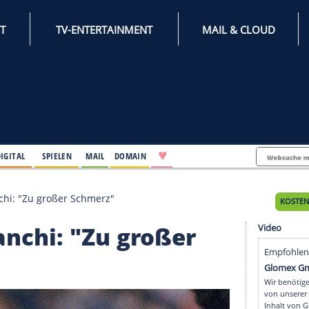
INTERNET
TV-ENTERTAINMENT
♥
IFESTYLE
DIGITAL
SPIELEN
MAIL
DOMAIN
ainer Bianchi: "Zu großer Schmerz"
r Bianchi: "Zu großer