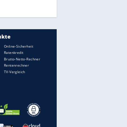
Times: Infantino bietet WM-
Finale für Unterstützung
Medien: Infantino ruft FIFA-
Mitarbeiter zu Krisentreffen