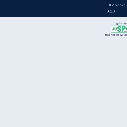
Services
Börse
Jobbörse
Spritpreis aktuell
Wetter
Ferientermine
Partnersuche
Online Angebote
freenet Mobilfunk
freenet Video