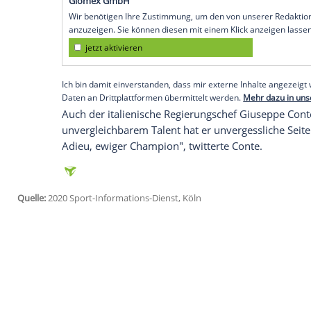
Köln
(SID) -
Bianchi
war mit Maradona als
geworden. "Ich kann nicht sprechen. De
Laut
Italiens
Verbandschef
Gabriele Grav
Fußballs. Sein Genie ist ein Kunstwerk, d
verabschieden uns von ihm mit derselben
von Fans ihn geliebt hat." Der nationale 
Schweigeminute vor den am kommenden 
Empfohlener externer Inhalt:
Glomex GmbH
Wir benötigen Ihre Zustimmung, um den von un
anzuzeigen. Sie können diesen mit einem Klick a
jetzt aktivieren
Ich bin damit einverstanden, dass mir externe In
Daten an Drittplattformen übermittelt werden.
Meh