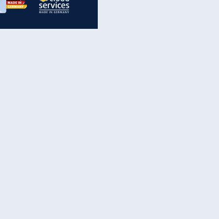
inanzen & Produkte
iscounter-Angebote
Online-Sicherheit
reenet Cloud
Ratenkredit
reenet Mail
Brutto-Netto-Rechner
reenet Webhosting
Rentenrechner
fz-Versicherung
TV-Vergleich