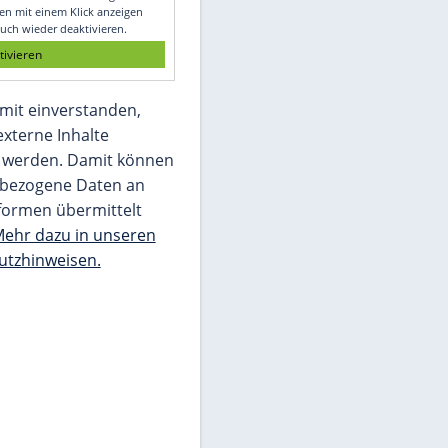
Glomex GmbH
Wir benötigen Ihre Zustimmung, um den
von unserer Redaktion eingebundenen
Inhalt von Glomex GmbH anzuzeigen. Sie
können diesen mit einem Klick anzeigen
lassen und auch wieder deaktivieren.
jetzt aktivieren
Ich bin damit einverstanden,
dass mir externe Inhalte
angezeigt werden. Damit können
personenbezogene Daten an
Drittplattformen übermittelt
werden.
Mehr dazu in unseren
Datenschutzhinweisen.