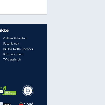
Times: Infantino bietet WM-
Finale für Unterstützung
Medien: Infantino ruft FIFA-
Mitarbeiter zu Krisentreffen