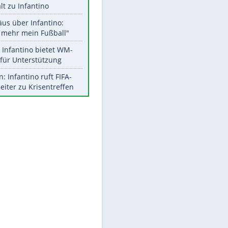
Aktuelle Ergebnisse, Tabellen
und Statistiken
Meistgelesen
"Infanti-No Go":
Pressestimmen zum Verbleib
des FIFA-Chefs
UEFA hält an FIFA-Boykott fest -
CAF hält zu Infantino
Matthäus über Infantino:
"Nicht mehr mein Fußball"