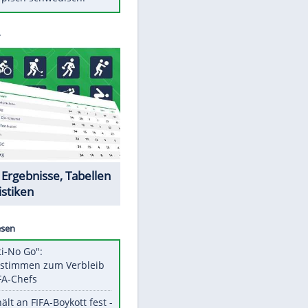
Diese Autos haben uns verlassen
Auftakt-Misere gestoppt: Berlin
gewinnt in Bochum
Mit diesen Tricks wird der Grill
ruckzuck sauber
So nutzt man alte Smartphones
sinnvoll
Das ist typisch schwedisch!
Datencenter
EITE