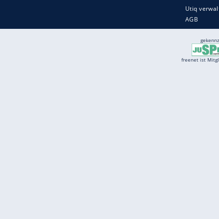
Services
Börse
Jobbörse
Spritpreis aktuell
Wetter
Ferientermine
Partnersuche
Online Angebote
freenet Mobilfunk
freenet Video