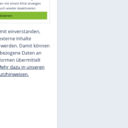
Glomex GmbH
Wir benötigen Ihre Zustimmung, um den
von unserer Redaktion eingebundenen
Inhalt von Glomex GmbH anzuzeigen. Sie
können diesen mit einem Klick anzeigen
lassen und auch wieder deaktivieren.
jetzt aktivieren
Ich bin damit einverstanden,
dass mir externe Inhalte
angezeigt werden. Damit können
personenbezogene Daten an
Drittplattformen übermittelt
werden.
Mehr dazu in unseren
Datenschutzhinweisen.