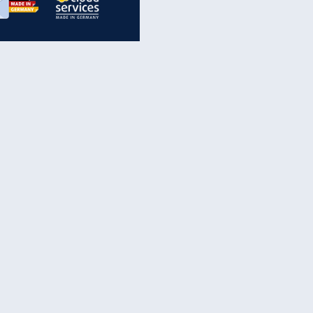
inanzen & Produkte
iscounter-Angebote
Online-Sicherheit
reenet Cloud
Ratenkredit
reenet Mail
Brutto-Netto-Rechner
reenet Webhosting
Rentenrechner
fz-Versicherung
TV-Vergleich