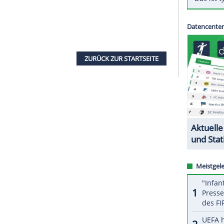
l-Rekordmeister
Manchester
United ist ohne
ue-Spiel beim
FK Rostow
nach
Russland
gereist.
ionalmannschaft steht nicht im 20-köpfigen
(19.00 Uhr) am Don ihr Achtelfinal-Hinspiel
ne Verletzung außer Gefecht setzen soll, fehlten
nho
auch der etatmäßige Kapitän Wayne Rooney
 Zlatan Ibrahimovic, der von der FA am Dienstag
en Fußball gesperrt wurde, war dagegen mit an
ZURÜCK ZUR STARTS