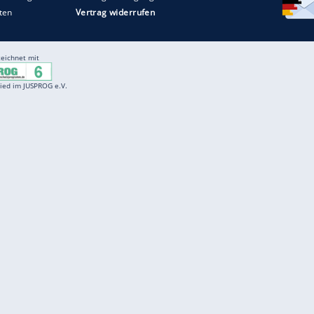
Entertainment
F
Cartoons
Spiele
D
Einbürgerungstest
Videos
f
Führerscheintest
Wissens-Quiz
f
Promi-Quiz
Witze
f
K
freenet
Kundenservice
Gender-Hinweis