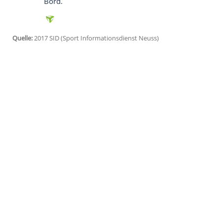
Manchester
(SID) - Der englische Fußbal
Bastian Schweinsteiger
zum Europa-Leag
Der ehemalige Kapitän der deutschen Nat
Kader der Red Devils, die am Donnerstag 
bestreiten.
Ebenso wie Schweinsteiger, den eine klei
im Kader von Teammanager
José Mouri
und Luke Shaw. Der schwedische Torjäger
für die nächsten drei Spiele im englisch
Bord.
Quelle:
2017 SID (Sport Informationsdienst Neuss)