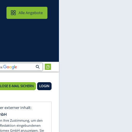
MAIL & CLOUD
Alle Angebote
KOSTENLOSE E-MAIL SICHERN
LOGIN
Video
Empfohlener externer Inhalt: