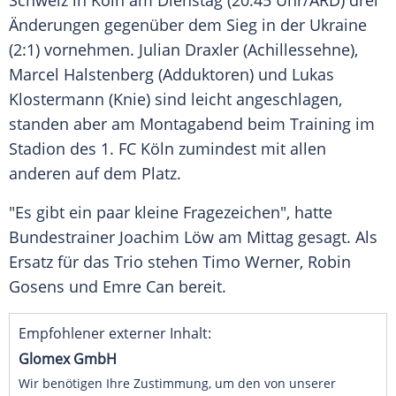
Schweiz
in
Köln
am Dienstag (20.45 Uhr/
ARD
) drei
Änderungen gegenüber dem Sieg in der
Ukraine
(2:1) vornehmen.
Julian Draxler
(Achillessehne),
Marcel Halstenberg
(Adduktoren) und
Lukas
Klostermann
(Knie) sind leicht angeschlagen,
standen aber am Montagabend beim Training im
Stadion des
1. FC Köln
zumindest mit allen
anderen auf dem Platz.
"Es gibt ein paar kleine
Fragezeichen
", hatte
Bundestrainer
Joachim Löw
am Mittag gesagt. Als
Ersatz für das Trio stehen
Timo Werner
,
Robin
Gosens
und
Emre Can
bereit.
Empfohlener externer Inhalt:
Glomex GmbH
Wir benötigen Ihre Zustimmung, um den von unserer