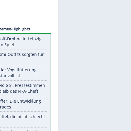
©
SID
Unsere Themen-Highlights
Sprengstoff-Drohne in Leipzig:
Semtex im Spiel
Diese Promi-Outfits sorgten für
Aufruhr!