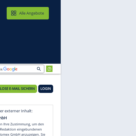
MAIL & CLOUD
Alle Angebote
KOSTENLOSE E-MAIL SICHERN
LOGIN
Video
Empfohlener externer Inhalt: