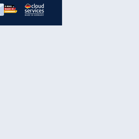
inanzen & Produkte
iscounter-Angebote
Online-Sicherheit
reenet Cloud
Ratenkredit
reenet Mail
Brutto-Netto-Rechner
reenet Webhosting
Rentenrechner
fz-Versicherung
TV-Vergleich