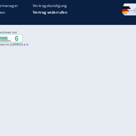
Entertainment
F
Cartoons
Spiele
D
Einbürgerungstest
Videos
f
Führerscheintest
Wissens-Quiz
f
Promi-Quiz
Witze
f
K
freenet