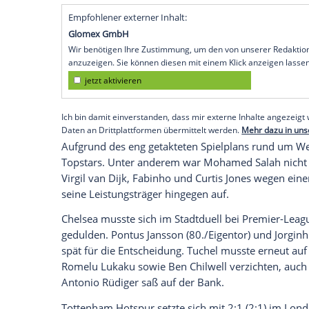
Köln
(SID) - Das Team von Teammanage
Acht gegen
Leicester City
mit 5:4 im Elfm
gestanden, zur Pause 1:3. Der
FC Chelse
Brentford
2:0 (0:0) durch.
Diogo Jota verwandelte den entscheiden
Caoimhin Kelleher
wehrte zwei Schüsse a
in der fünften Minute der Nachspielzeit a
Oxlade-Chamberlain
(33.) und Jota (68.)
James Maddison
(33.) erfolgreich.
Empfohlener externer Inhalt:
Glomex GmbH
Wir benötigen Ihre Zustimmung, um den von un
anzuzeigen. Sie können diesen mit einem Klick a
jetzt aktivieren