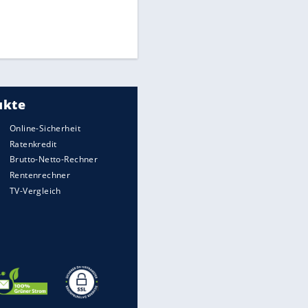
Times: Infantino bietet WM-
Finale für Unterstützung
Medien: Infantino ruft FIFA-
Mitarbeiter zu Krisentreffen
EITE
DFB: Ermittlungen im "Fall
Freigang" dauern noch an