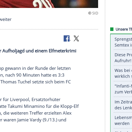
uch Chelsea weiter
t nach einer
Aufholjagd
und einem
Elfmeterkrimi
.