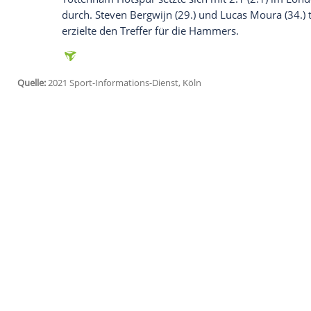
Ich bin damit einverstanden, dass mir externe In
Daten an Drittplattformen übermittelt werden.
Meh
Aufgrund des eng getakteten Spielplans
Topstars. Unter anderem war
Mohamed 
Virgil van Dijk, Fabinho und
Curtis Jones
w
seine Leistungsträger hingegen auf.
Chelsea musste sich im Stadtduell bei P
gedulden. Pontus Jansson (80./Eigentor) u
spät für die Entscheidung.
Tuchel
musste 
Romelu Lukaku sowie Ben Chilwell verzic
Antonio Rüdiger saß auf der Bank.
Tottenham Hotspur setzte sich mit 2:1 
durch. Steven Bergwijn (29.) und Lucas Mo
erzielte den Treffer für die Hammers.