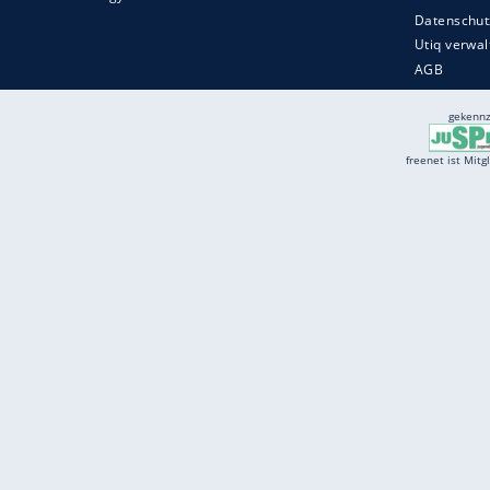
Services
Börse
Jobbörse
Spritpreis aktuell
Wetter
Ferientermine
Partnersuche
Online Angebote