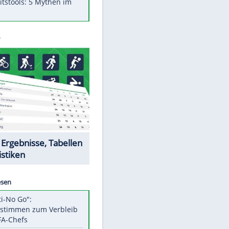
Was bei der Vogelfütterung
wirklich sinnvoll ist
"Infanti-No Go": Pressestimmen
zum Verbleib des FIFA-Chefs
Im Zeitraffer: Die Entwicklung
des Lenkrades
Lebensmittel, die nicht schlecht
werden
Sicherheitstools: 5 Mythen im
Check
Datencenter