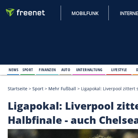
MOBILFUNK
NEWS
SPORT
FINANZEN
AUTO
UNTERHALTUNG
L
Startseite
>
Sport
>
Mehr Fußball
>
Ligapokal: Liver
Ligapokal: Liverpool 