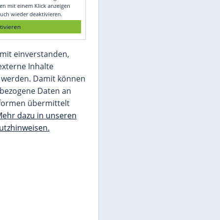
Glomex GmbH
Wir benötigen Ihre Zustimmung, um den
von unserer Redaktion eingebundenen
Inhalt von Glomex GmbH anzuzeigen. Sie
können diesen mit einem Klick anzeigen
lassen und auch wieder deaktivieren.
jetzt aktivieren
Ich bin damit einverstanden,
dass mir externe Inhalte
angezeigt werden. Damit können
personenbezogene Daten an
Drittplattformen übermittelt
werden.
Mehr dazu in unseren
Datenschutzhinweisen.