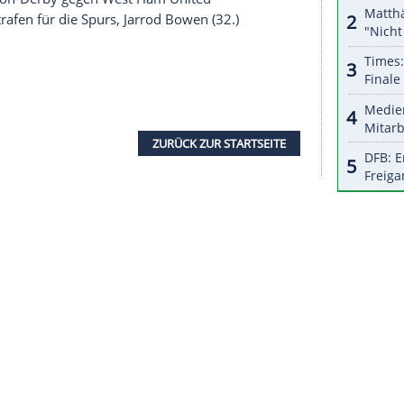
halte angezeigt werden. Damit können personenbezogene
r dazu in unseren Datenschutzhinweisen.
 rund um
Weihnachten
schonte
Klopp
viele seiner
Salah
nicht im Kader. Dazu fielen Abwehrchef
egen einer Corona-Infektion aus. Leicester bot
remier-League-Aufsteiger
FC Brentford
lange
nd Jorginho per Foulelfmeter (85.) sorgten erst
erneut auf die positiv getesteten Timo Werner,
hten, auch Kai Havertz stand nicht im Kader.
(2:1) im London-Derby gegen West Ham United
ura (34.) trafen für die Spurs, Jarrod Bowen (32.)