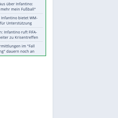
Aktuelle Ergebnisse, Tabellen
und Statistiken
Meistgelesen
"Infanti-No Go":
Pressestimmen zum Verbleib
des FIFA-Chefs
Matthäus über Infantino:
"Nicht mehr mein Fußball"