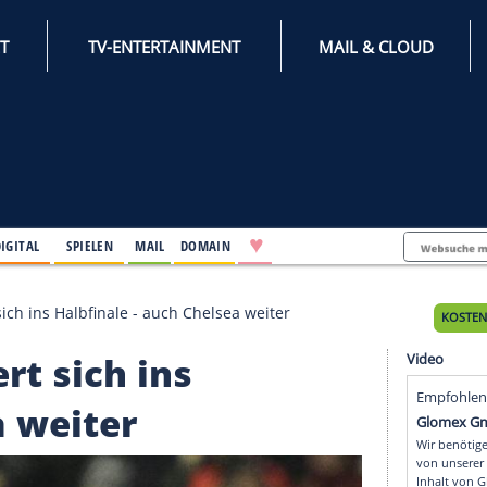
INTERNET
TV-ENTERTAINMENT
♥
IFESTYLE
DIGITAL
SPIELEN
MAIL
DOMAIN
pool zittert sich ins Halbfinale - auch Chelsea weiter
zittert sich ins