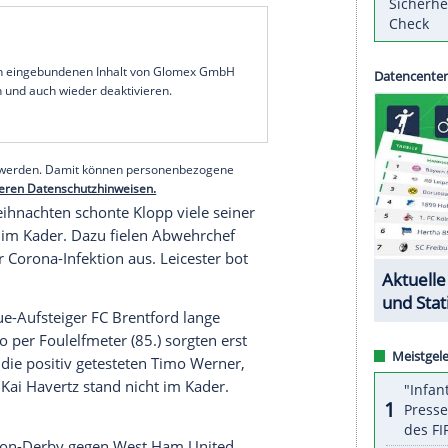
r
Jürgen Klopp
gewann in der Runde der letzten
eterschießen, nach 90 Minuten hatte es 3:3
a
mit Coach
Thomas Tuchel
setzte sich beim
FC
den Elfmeter für
Liverpool
, Ersatztorhüter
b. Zuvor hatte
Takumi Minamino
für die Klopp-Elf
usgeglichen, die weiteren Treffer erzielten
Alex
. Für Leicester waren
Jamie Vardy
(9./13.) und
serer Redaktion eingebundenen Inhalt von Glomex GmbH
nzeigen lassen und auch wieder deaktivieren.