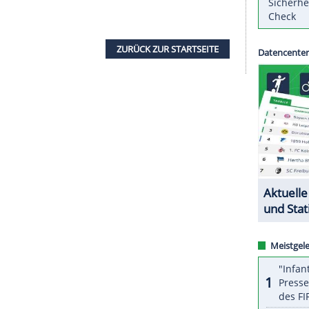
on
Bayer Leverkusen
haben den direkten
t gemacht. Das Team von Trainerin Verena
eite Mannschaft des
SC Freiburg
und ist mit 41
len in der Süd-Staffel der 2. Bundesliga nicht
gten Klubs einzuholen.
en
erzielte Friederike Kempe in der Nachspielzeit
en Tabellenplatz hinter 1899 Hoffenheim II und
sind allerdings nicht aufstiegsberechtigt.
ZURÜCK ZUR STARTS