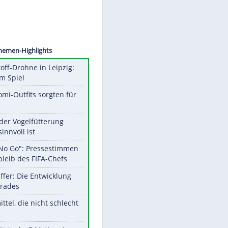
©
SID
Unsere Themen-Highlights
Sprengstoff-Drohne in Leipzig:
Semtex im Spiel
Diese Promi-Outfits sorgten für
Aufruhr!