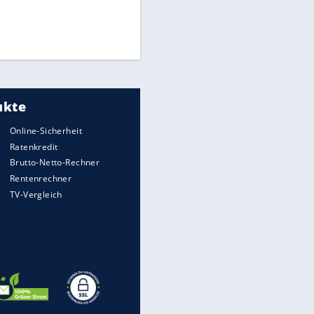
Times: Infantino bietet WM-
Finale für Unterstützung
Medien: Infantino ruft FIFA-
Mitarbeiter zu Krisentreffen
DFB: Ermittlungen im "Fall
Freigang" dauern noch an