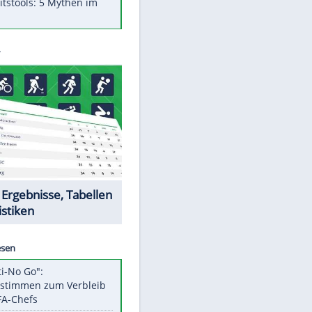
Was bei der Vogelfütterung
wirklich sinnvoll ist
"Infanti-No Go": Pressestimmen
zum Verbleib des FIFA-Chefs
Im Zeitraffer: Die Entwicklung
des Lenkrades
Lebensmittel, die nicht schlecht
werden
Sicherheitstools: 5 Mythen im
Check
EITE
Datencenter