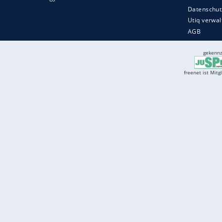
Services
Börse
Jobbörse
Spritpreis aktuell
Wetter
Ferientermine
Partnersuche
Online Angebote