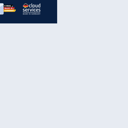
inanzen & Produkte
iscounter-Angebote
Online-Sicherheit
reenet Cloud
Ratenkredit
reenet Mail
Brutto-Netto-Rechner
reenet Webhosting
Rentenrechner
fz-Versicherung
TV-Vergleich