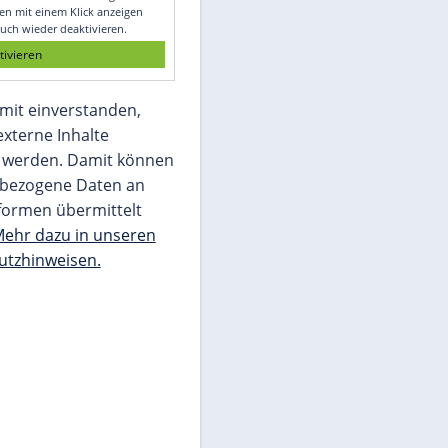
Glomex GmbH
Wir benötigen Ihre Zustimmung, um den
von unserer Redaktion eingebundenen
Inhalt von Glomex GmbH anzuzeigen. Sie
können diesen mit einem Klick anzeigen
lassen und auch wieder deaktivieren.
jetzt aktivieren
Ich bin damit einverstanden,
dass mir externe Inhalte
angezeigt werden. Damit können
personenbezogene Daten an
Drittplattformen übermittelt
werden.
Mehr dazu in unseren
Datenschutzhinweisen.