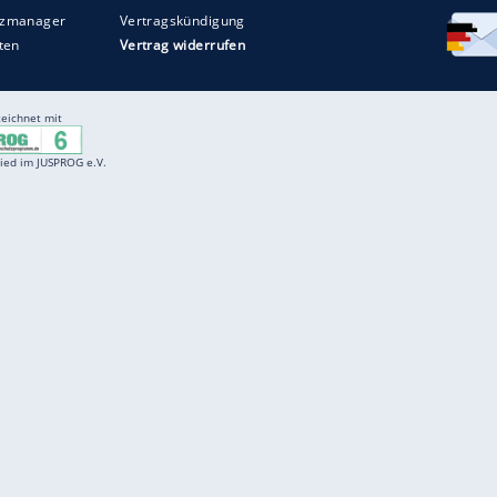
Entertainment
F
Cartoons
Spiele
D
Einbürgerungstest
Videos
f
Führerscheintest
Wissens-Quiz
f
Promi-Quiz
Witze
f
K
freenet