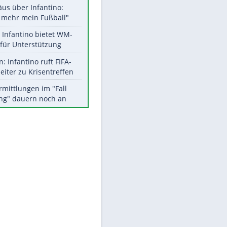
Aktuelle Ergebnisse, Tabellen
und Statistiken
Meistgelesen
"Infanti-No Go":
Pressestimmen zum Verbleib
des FIFA-Chefs
Matthäus über Infantino:
"Nicht mehr mein Fußball"