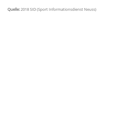
Leverkusen
(SID) - Die Fußballerinnen v
Wiederaufstieg
in die Bundesliga perfek
Hagedorn
gewann 2:1 (0:0) gegen die zw
Punkten bei noch zwei verbleibenden Spie
mehr von den anderen aufstiegsberechti
Den entscheidenden Treffer für
Leverkus
(90.+2). Bayer belegt zwar nur den dritt
Bayern München II, die Zweitvertretungen 
Quelle:
2018 SID (Sport Informationsdienst Neuss)