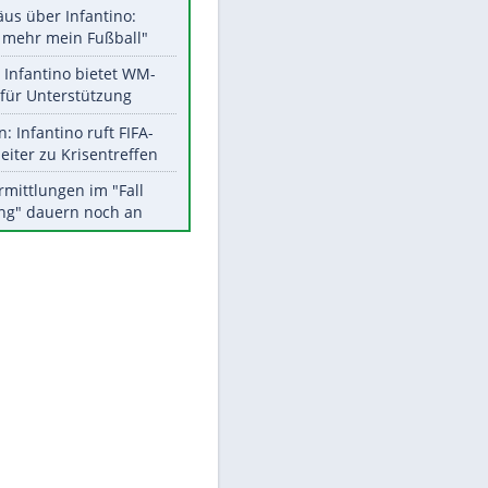
Aktuelle Ergebnisse, Tabellen
und Statistiken
Meistgelesen
"Infanti-No Go":
Pressestimmen zum Verbleib
des FIFA-Chefs
Matthäus über Infantino:
"Nicht mehr mein Fußball"