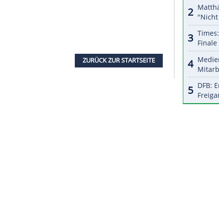
r dazu in unseren Datenschutzhinweisen.
r
Champions League
", stellte
Nagelsmann
klar,
roßen Schritt machen. "Wir können den
sen
passieren lassen", sagte der Coach: "Deshalb
heinland kann
Nagelsmann
wieder auf
Yussuf
hr im Adduktorenbereich verspürt. Auch Ibrahima
gekehrt, eine Option für die Startelf sei der
cht.
nießt
Leverkusens
Trainer. "Peter Bosz halte ich
nicht nur in der Bundesliga, sondern in Europa
nder lasse mit all seinen Teams "geilen und