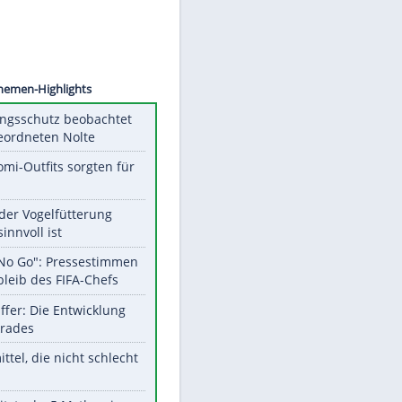
©
SID
Unsere Themen-Highlights
Verfassungsschutz beobachtet
AfD-Abgeordneten Nolte
Diese Promi-Outfits sorgten für
Aufruhr!