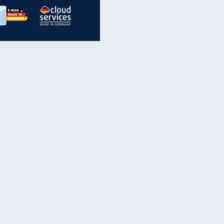
inanzen & Produkte
iscounter-Angebote
Online-Sicherheit
reenet Cloud
Ratenkredit
reenet Mail
Brutto-Netto-Rechner
reenet Webhosting
Rentenrechner
fz-Versicherung
TV-Vergleich