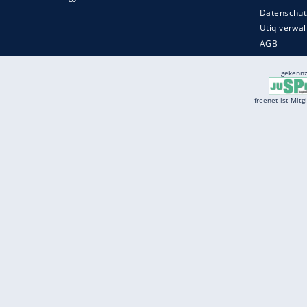
Services
Börse
Jobbörse
Spritpreis aktuell
Wetter
Ferientermine
Partnersuche
Online Angebote