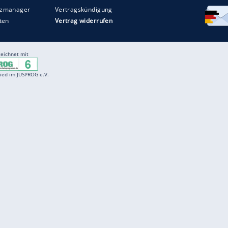
Entertainment
F
Cartoons
Spiele
D
Einbürgerungstest
Videos
f
Führerscheintest
Wissens-Quiz
f
Promi-Quiz
Witze
f
K
freenet