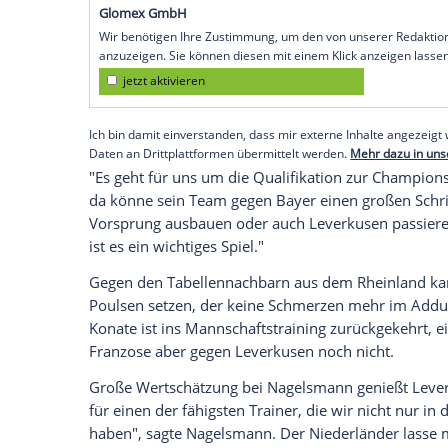
Bayer Leverkusen
den
Titelkampf
in der
darauf konzentrieren, Punkte für den Ein
dabei ist Offensivspieler
Emil Forsberg
, 
Woche ausfällt.
"Das Spiel hat keinen direkten Einfluss 
Nagelsmann
. Das liege "maßgeblich an d
Punkte Vorsprung hat", sagte
Nagelsman
Empfohlener externer Inhalt:
Glomex GmbH
Wir benötigen Ihre Zustimmung, um den von un
anzuzeigen. Sie können diesen mit einem Klick a
jetzt aktivieren
Ich bin damit einverstanden, dass mir externe In