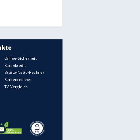
Times: Infantino bietet WM-
Finale für Unterstützung
Medien: Infantino ruft FIFA-
EITE
Mitarbeiter zu Krisentreffen
DFB: Ermittlungen im "Fall
Freigang" dauern noch an