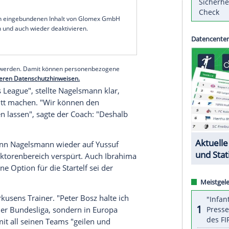
Fußball-Bundesliga
vorerst abgehakt und will sich
zug in die
Champions League
zu holen. Nicht
der sich im Training am Knie verletzt hat und eine
auf das Meisterrennen", sagte
Leipzigs
Trainer
Julian
er Mannschaft, die vor uns liegt und sieben
n
mit Blick auf Tabellenführer
Bayern München
.
serer Redaktion eingebundenen Inhalt von Glomex GmbH
nzeigen lassen und auch wieder deaktivieren.
halte angezeigt werden. Damit können personenbezogene