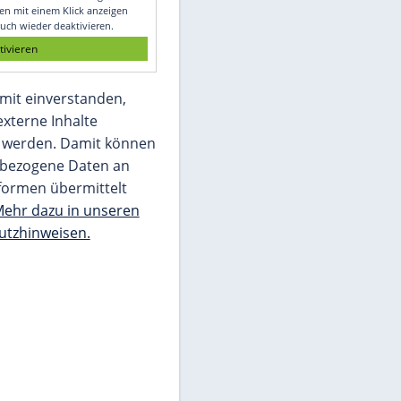
Glomex GmbH
Wir benötigen Ihre Zustimmung, um den
von unserer Redaktion eingebundenen
Inhalt von Glomex GmbH anzuzeigen. Sie
können diesen mit einem Klick anzeigen
lassen und auch wieder deaktivieren.
jetzt aktivieren
Ich bin damit einverstanden,
dass mir externe Inhalte
angezeigt werden. Damit können
personenbezogene Daten an
Drittplattformen übermittelt
werden.
Mehr dazu in unseren
Datenschutzhinweisen.