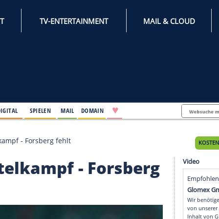
INTERNET
TV-ENTERTAINMENT
♥
IFESTYLE
DIGITAL
SPIELEN
MAIL
DOMAIN
cht an Titelkampf - Forsberg fehlt
an Titelkampf - Forsbe