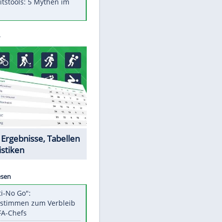
Was bei der Vogelfütterung
wirklich sinnvoll ist
"Infanti-No Go": Pressestimmen
zum Verbleib des FIFA-Chefs
Im Zeitraffer: Die Entwicklung
des Lenkrades
Lebensmittel, die nicht schlecht
werden
Sicherheitstools: 5 Mythen im
Check
Datencenter