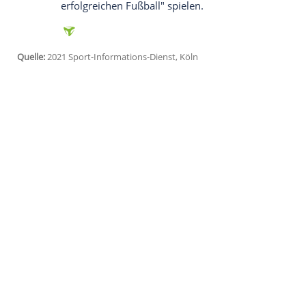
Daten an Drittplattformen übermittelt werden.
Meh
"Es geht für uns um die Qualifikation zu
da könne sein Team gegen Bayer einen g
Vorsprung ausbauen oder auch
Leverku
ist es ein wichtiges Spiel."
Gegen den Tabellennachbarn aus dem R
Poulsen
setzen, der keine Schmerzen me
Konate ist ins Mannschaftstraining zurück
Franzose aber gegen
Leverkusen
noch ni
Große Wertschätzung bei
Nagelsmann
ge
für einen der fähigsten Trainer, die wir 
haben", sagte
Nagelsmann
. Der Niederlä
erfolgreichen Fußball" spielen.