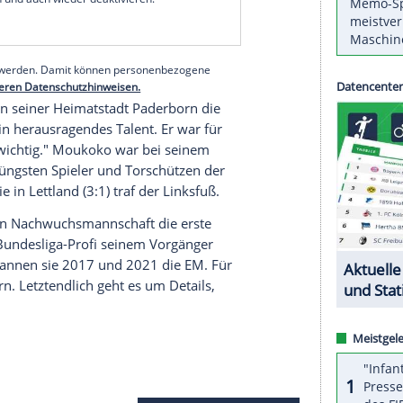
 mitteilte, reiste der 16-Jährige aus dem
onnerstag gegen
Island
in der
EM-Qualifikation
Dienstag (17.30 Uhr) in
Ungarn
.
ist gerade im
MRT
", sagte
Di Salvo
am Mittwoch:
g
zugezogen."
serer Redaktion eingebundenen Inhalt von Glomex GmbH
nzeigen lassen und auch wieder deaktivieren.
halte angezeigt werden. Damit können personenbezogene
r dazu in unseren Datenschutzhinweisen.
n
Premiere
in seiner
Heimatstadt
Paderborn
die
n: "Er ist ein herausragendes
Talent
. Er war für