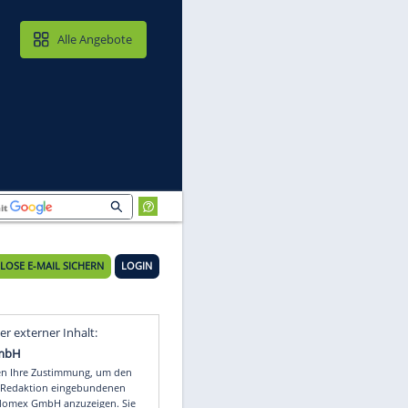
MAIL & CLOUD
Alle Angebote
KOSTENLOSE E-MAIL SICHERN
LOGIN
Video
Empfohlener externer Inhalt: