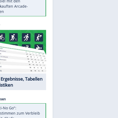
Die größten Mythen über
Medikamente
Auftakt-Misere gestoppt: Berlin
gewinnt in Bochum
Vorsicht: Diese 17 Dinge hassen
Katzen
Illegales Asphalt-Kartell muss
Mio-Strafe zahlen
Memo-Spiel mit den
meistverkauften Arcade-
Maschinen
Datencenter