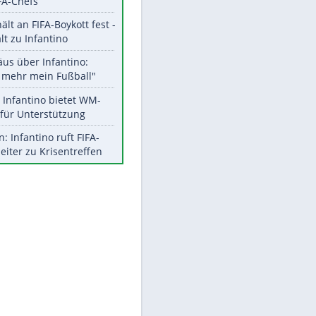
Aktuelle Ergebnisse, Tabellen
und Statistiken
Meistgelesen
"Infanti-No Go":
Pressestimmen zum Verbleib
des FIFA-Chefs
EITE
UEFA hält an FIFA-Boykott fest -
CAF hält zu Infantino