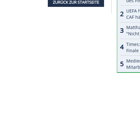
onsspielen wichtig."
Moukoko
war bei seinem
(6:0) zum jüngsten Spieler und Torschützen der
eiten Partie in
Lettland
(3:1) traf der
Linksfuß
.
ten deutschen
Nachwuchsmannschaft
die erste
der frühere Bundesliga-Profi seinem
Vorgänger
meinsam gewannen sie 2017 und 2021 die EM. Für
el zu ändern. Letztendlich geht es um Details,
ZURÜCK ZUR STARTS