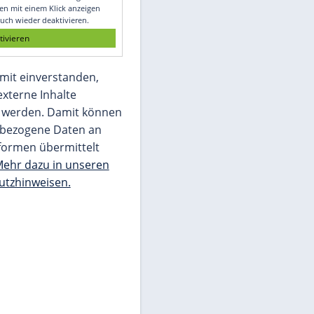
Glomex GmbH
Wir benötigen Ihre Zustimmung, um den
von unserer Redaktion eingebundenen
Inhalt von Glomex GmbH anzuzeigen. Sie
können diesen mit einem Klick anzeigen
lassen und auch wieder deaktivieren.
jetzt aktivieren
Ich bin damit einverstanden,
dass mir externe Inhalte
angezeigt werden. Damit können
personenbezogene Daten an
Drittplattformen übermittelt
werden.
Mehr dazu in unseren
Datenschutzhinweisen.