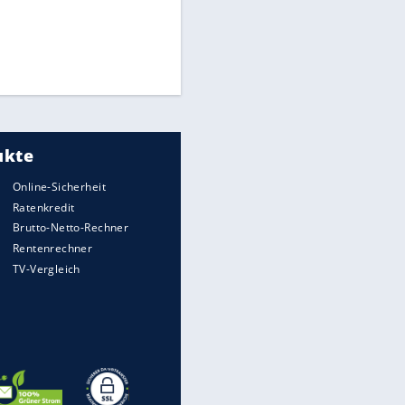
Matthäus über Infantino:
"Nicht mehr mein Fußball"
Times: Infantino bietet WM-
Finale für Unterstützung
Medien: Infantino ruft FIFA-
Mitarbeiter zu Krisentreffen