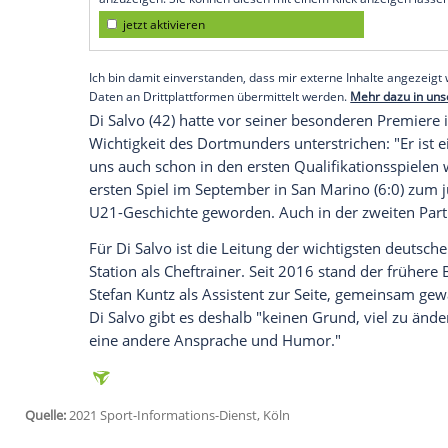
Köln (SID) - Wie der
DFB
am Mittwochabend
Teamhotel
ab und fehlt am sowohl am D
(18.15 Uhr/
ProSieben
Maxx) als auch am 
"Leider hat er sich ein wenig verletzt, er 
"Er hat sich eine leichte
Muskelverletzun
Empfohlener externer Inhalt:
Glomex GmbH
Wir benötigen Ihre Zustimmung, um den von un
anzuzeigen. Sie können diesen mit einem Klick a
jetzt aktivieren
Ich bin damit einverstanden, dass mir externe In
Daten an Drittplattformen übermittelt werden.
Meh
Di Salvo
(42) hatte vor seiner besondere
Wichtigkeit
des Dortmunders unterstriche