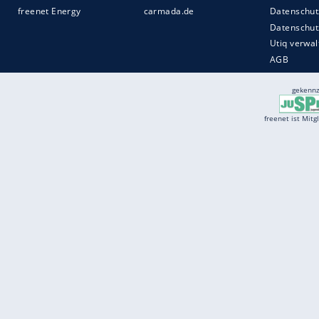
Services
Börse
Jobbörse
Spritpreis aktuell
Wetter
Ferientermine
Partnersuche
Online Angebote