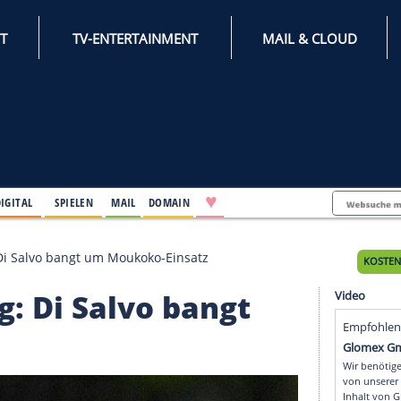
INTERNET
TV-ENTERTAINMENT
♥
IFESTYLE
DIGITAL
SPIELEN
MAIL
DOMAIN
erletzung: Di Salvo bangt um Moukoko-Einsatz
tzung: Di Salvo bangt