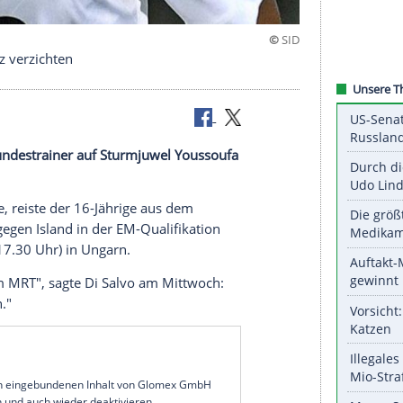
oko-Einsatz verzichten
als U21-Bundestrainer auf Sturmjuwel
Youssoufa