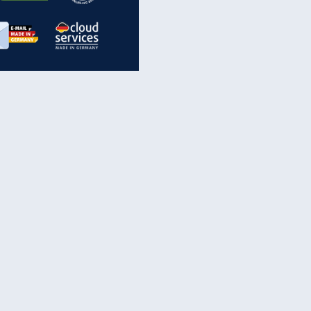
inanzen & Produkte
iscounter-Angebote
Online-Sicherheit
reenet Cloud
Ratenkredit
reenet Mail
Brutto-Netto-Rechner
reenet Webhosting
Rentenrechner
fz-Versicherung
TV-Vergleich