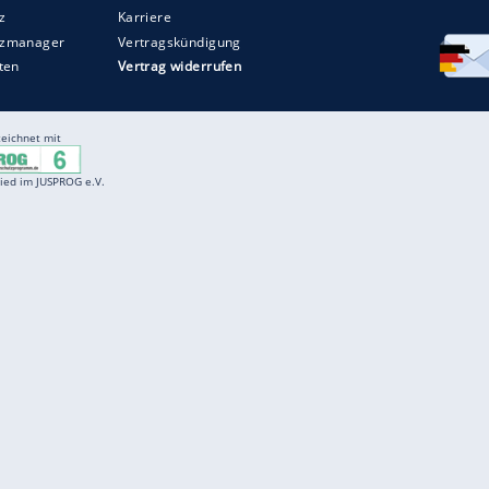
Entertainment
F
Cartoons
Spiele
D
Einbürgerungstest
Videos
f
Führerscheintest
Wissens-Quiz
f
Promi-Quiz
Witze
f
K
freenet