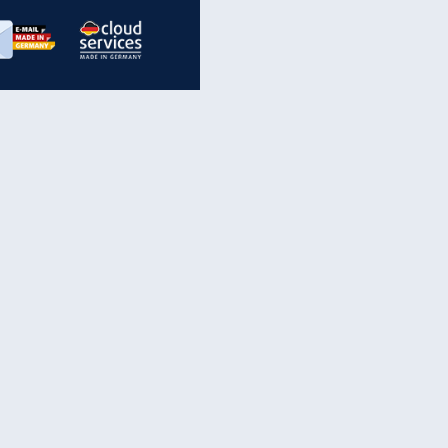
inanzen & Produkte
iscounter-Angebote
Online-Sicherheit
reenet Cloud
Ratenkredit
reenet Mail
Brutto-Netto-Rechner
reenet Webhosting
Rentenrechner
fz-Versicherung
TV-Vergleich