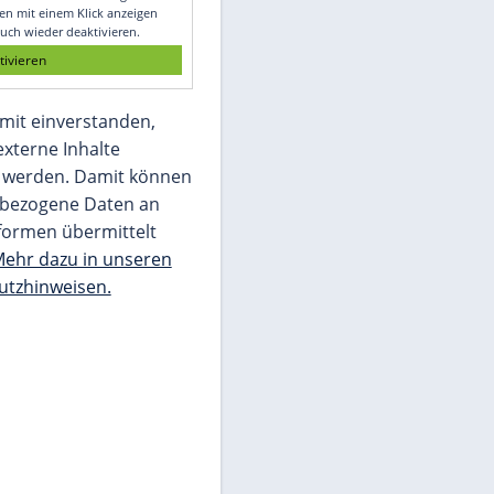
Glomex GmbH
Wir benötigen Ihre Zustimmung, um den
von unserer Redaktion eingebundenen
Inhalt von Glomex GmbH anzuzeigen. Sie
können diesen mit einem Klick anzeigen
lassen und auch wieder deaktivieren.
jetzt aktivieren
Ich bin damit einverstanden,
dass mir externe Inhalte
angezeigt werden. Damit können
personenbezogene Daten an
Drittplattformen übermittelt
werden.
Mehr dazu in unseren
Datenschutzhinweisen.