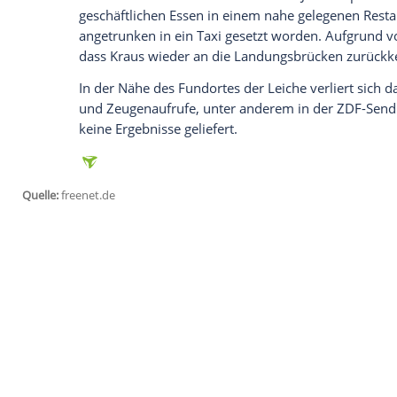
Empfohlener externer Inhalt:
Glomex GmbH
Wir benötigen Ihre Zustimmung, um den von un
anzuzeigen. Sie können diesen mit einem Klick a
jetzt aktivieren
Ich bin damit einverstanden, dass mir externe In
Daten an Drittplattformen übermittelt werden.
Meh
Inzwischen steht laut "Hamburger Abendb
Merchandising-Chef des Bundesligisten ha
Aussagen von
Polizei
und Gerichtsmedizi
die genaue Todesursache ist noch unklar
Timo Kraus
war in der Nacht zum 8. Jan
geschäftlichen Essen in einem nahe geleg
angetrunken in ein Taxi gesetzt worden. 
dass Kraus wieder an die Landungsbrück