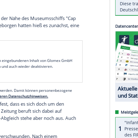
hat die Polizei am Freitagmorgen die Identität
elt es sich, wie bereits vermutet, um den seit
Timo Kraus. Neben Ausweis und Ehering habe sich
stätigt. Die Untersuchungen zur Todesursache
gmorgen in der Nähe des
Museumsschiffs
"Cap
die
Leiche
geborgen hatten hieß es zunächst, eine
heinlich.