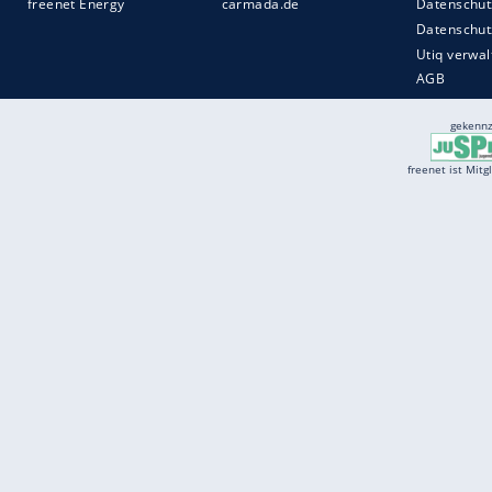
Services
Börse
Jobbörse
Spritpreis aktuell
Wetter
Ferientermine
Partnersuche
Online Angebote