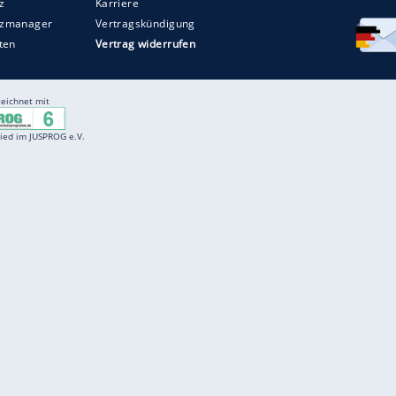
Entertainment
F
Cartoons
Spiele
D
Einbürgerungstest
Videos
f
Führerscheintest
Wissens-Quiz
f
Promi-Quiz
Witze
f
K
freenet