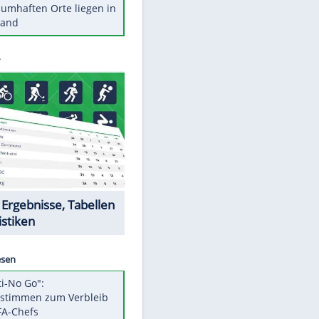
Stars heute
Diese Autos haben uns verlassen
Reese entschuldigt sich bei Fans:
"Tut mir aufrichtig leid"
Mit diesen Tricks wird der Grill
ruckzuck sauber
So nutzt man alte Smartphones
sinnvoll
Diese traumhaften Orte liegen in
Deutschland
Datencenter