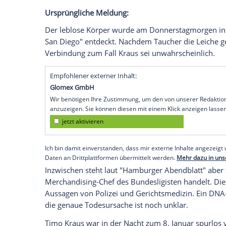
UPDATE:
Wie das "Hamburger Abendblatt" meldet, 
der Wasserleiche bestätigt. Demnach hand
Anfang Januar vermissten HSV-Manager 
der Verdacht anhand des Zahnschemas be
dauern hingegen noch an.
Ursprüngliche Meldung:
Der leblose Körper wurde am Donnersta
San Diego
" entdeckt. Nachdem Taucher 
Verbindung zum Fall Kraus sei unwahrsc