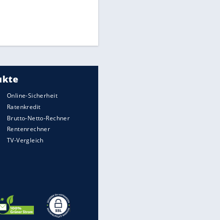
Times: Infantino bietet WM-
Finale für Unterstützung
Medien: Infantino ruft FIFA-
Mitarbeiter zu Krisentreffen
DFB: Ermittlungen im "Fall
Freigang" dauern noch an
EITE