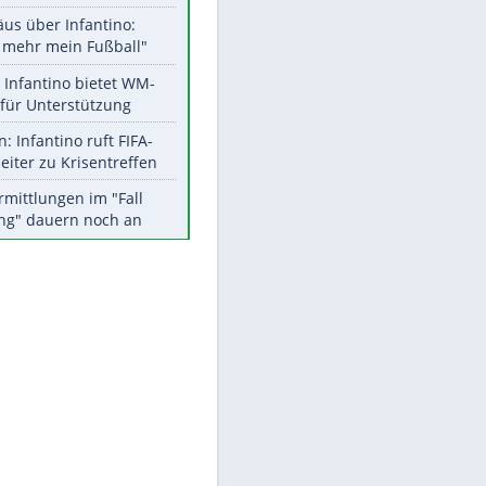
Aktuelle Ergebnisse, Tabellen
und Statistiken
Meistgelesen
"Infanti-No Go":
Pressestimmen zum Verbleib
des FIFA-Chefs
Matthäus über Infantino:
"Nicht mehr mein Fußball"