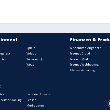
liert sich dann die Spur. Mehrere Suchaktionen
r ZDF-Sendung "Aktenzeichen XY", hatten bislang
ZURÜCK ZUR STARTS