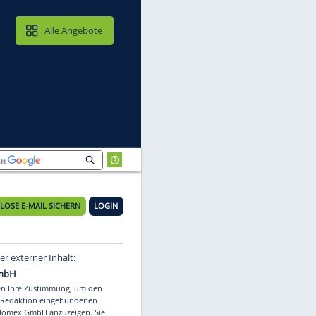
MAIL & CLOUD
Alle Angebote
KOSTENLOSE E-MAIL SICHERN
LOGIN
Video
Empfohlener externer Inhalt: