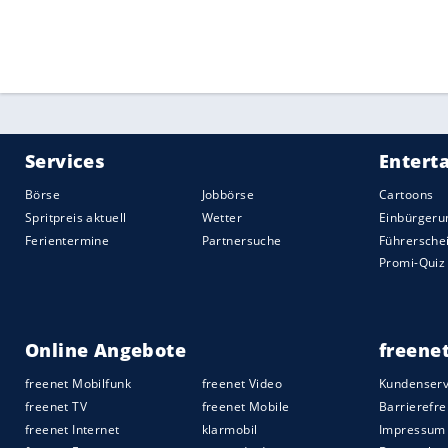
In der Nähe des Fundortes der
Leiche
ver
und Zeugenaufrufe, unter anderem in de
keine Ergebnisse geliefert.
Quelle:
freenet.de