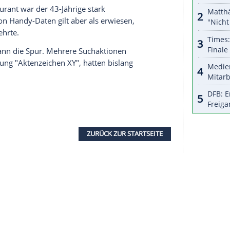
serer Redaktion eingebundenen Inhalt von Glomex GmbH
nzeigen lassen und auch wieder deaktivieren.
halte angezeigt werden. Damit können personenbezogene
r dazu in unseren Datenschutzhinweisen.
latt" aber fest, dass es sich doch um den
ndelt. Die Zeitung beruft sich dabei auf
n. Ein DNA-Abgleich stehe aber noch aus. Auch
.
uar spurlos verschwunden. Nach einem
enen Restaurant war der 43-Jährige stark
Aufgrund von Handy-Daten gilt aber als erwiesen,
en zurückkehrte.