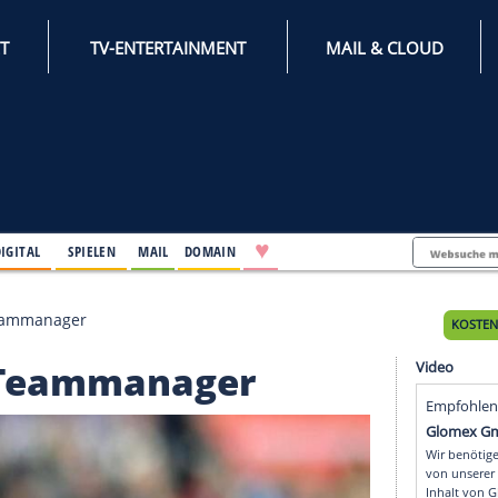
INTERNET
TV-ENTERTAINMENT
♥
IFESTYLE
DIGITAL
SPIELEN
MAIL
DOMAIN
 Chelsea-Teammanager
lsea-Teammanager