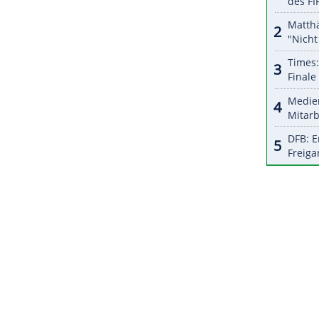
al den FA Cup. In Derby war er seit vergangenem
und verpasste den Aufstieg in die Premier League
ston Villa mit Assistent John Terry, seinem
ZURÜCK ZUR STARTS