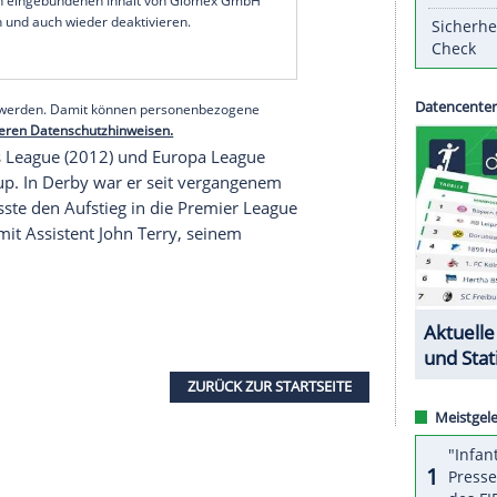
emalige englische Nationalspieler erhält einen
13 Jahre für die Mannschaft von der Stamford
Maurizio Sarri an, der zu Italiens Rekordmeister
tand
Lampard
beim Zweitligisten Derby County
pard
keine Steine in den Weg.
serer Redaktion eingebundenen Inhalt von Glomex GmbH
nzeigen lassen und auch wieder deaktivieren.
halte angezeigt werden. Damit können personenbezogene
r dazu in unseren Datenschutzhinweisen.
Champions League
(2012) und Europa League