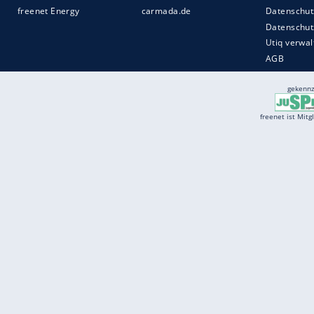
Services
Börse
Jobbörse
Spritpreis aktuell
Wetter
Ferientermine
Partnersuche
Online Angebote