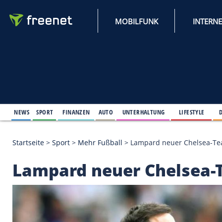
MOBILFUNK
NEWS
SPORT
FINANZEN
AUTO
UNTERHALTUNG
L
Startseite
>
Sport
>
Mehr Fußball
>
Lampard neuer
Lampard neuer Che