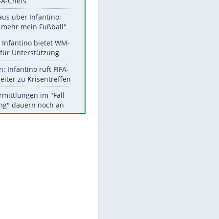
Aktuelle Ergebnisse, Tabellen
und Statistiken
EITE
Meistgelesen
"Infanti-No Go":
Pressestimmen zum Verbleib
des FIFA-Chefs
Matthäus über Infantino:
"Nicht mehr mein Fußball"