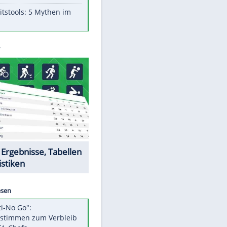
Aufruhr!
Was bei der Vogelfütterung
wirklich sinnvoll ist
"Infanti-No Go": Pressestimmen
zum Verbleib des FIFA-Chefs
Im Zeitraffer: Die Entwicklung
des Lenkrades
Lebensmittel, die nicht schlecht
werden
Sicherheitstools: 5 Mythen im
Check
Datencenter