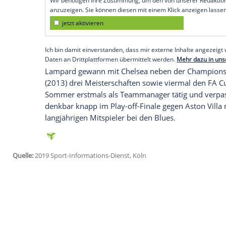
des 41-Jährigen als Teammanager. Der eh
Dreijahresvertrag
.
Der einstige Starspieler der Blues, der 
Bridge aktiv war, tritt die Nachfolge von 
Juventus Turin
gewechselt war. Zuletzt s
unter Vertrag, sein Arbeitgeber legte
Lam
Empfohlener externer Inhalt:
Glomex GmbH
Wir benötigen Ihre Zustimmung, um den von un
anzuzeigen. Sie können diesen mit einem Klick a
jetzt aktivieren
Ich bin damit einverstanden, dass mir externe In
Daten an Drittplattformen übermittelt werden.
Meh
Lampard
gewann mit Chelsea neben der