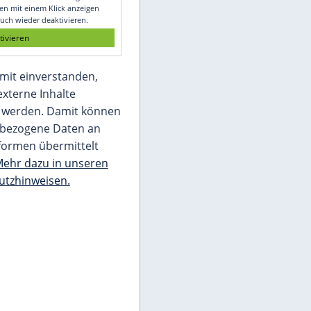
Glomex GmbH
Wir benötigen Ihre Zustimmung, um den
von unserer Redaktion eingebundenen
Inhalt von Glomex GmbH anzuzeigen. Sie
können diesen mit einem Klick anzeigen
lassen und auch wieder deaktivieren.
jetzt aktivieren
Ich bin damit einverstanden,
dass mir externe Inhalte
angezeigt werden. Damit können
personenbezogene Daten an
Drittplattformen übermittelt
werden.
Mehr dazu in unseren
Datenschutzhinweisen.