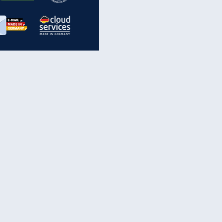
inanzen & Produkte
iscounter-Angebote
Online-Sicherheit
reenet Cloud
Ratenkredit
reenet Mail
Brutto-Netto-Rechner
reenet Webhosting
Rentenrechner
fz-Versicherung
TV-Vergleich