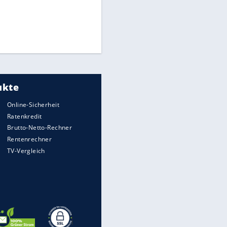
Times: Infantino bietet WM-
Finale für Unterstützung
Medien: Infantino ruft FIFA-
Mitarbeiter zu Krisentreffen
DFB: Ermittlungen im "Fall
Freigang" dauern noch an