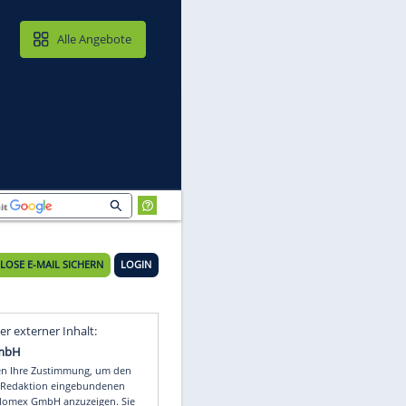
MAIL & CLOUD
Alle Angebote
KOSTENLOSE E-MAIL SICHERN
LOGIN
Video
Empfohlener externer Inhalt: