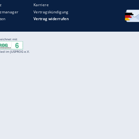
Entertainment
F
Cartoons
Spiele
D
Einbürgerungstest
Videos
f
Führerscheintest
Wissens-Quiz
f
Promi-Quiz
Witze
f
K
freenet