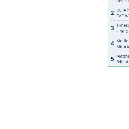
halte angezeigt werden. Damit können personenbezogene
r dazu in unseren Datenschutzhinweisen.
ichts der zahlreichen Ausfälle wie
Kapitän
Arne
m wiederholten Male eine komplett neu
 Das findet der
Trainer
aber gar nicht so schlimm:
klar. Aber andererseits haben nun viele die Chance,
e
zu präsentieren."
ZURÜCK ZUR STARTS