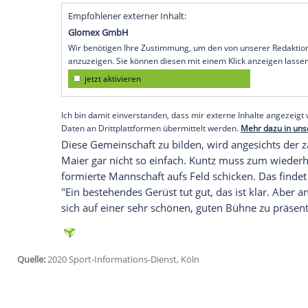
Gruppenspielen. Nach der 1:4-Niederlag
der eigenen Hand. Um zu den fünf beste
nun verboten.
Bereits am Freitag (18.15 Uhr/
ProSiebe
in die Kritik geratene Mannschaft für das
müssen wir Ruhe bewahren, auch wenn wi
Mittelfeldspieler
Niklas Dorsch: "Wir müs
Leute auf dem Platz haben, die füreinan
aufhalten."
Empfohlener externer Inhalt:
Glomex GmbH
Wir benötigen Ihre Zustimmung, um den von un
anzuzeigen. Sie können diesen mit einem Klick a
jetzt aktivieren