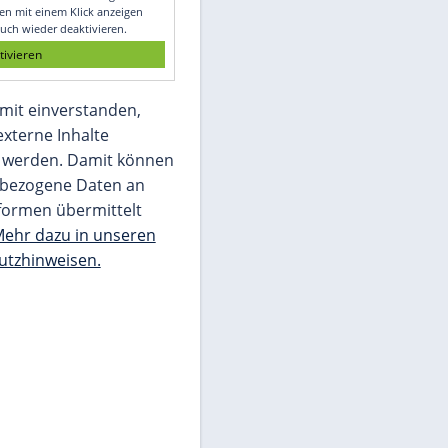
Glomex GmbH
Wir benötigen Ihre Zustimmung, um den
von unserer Redaktion eingebundenen
Inhalt von Glomex GmbH anzuzeigen. Sie
können diesen mit einem Klick anzeigen
lassen und auch wieder deaktivieren.
jetzt aktivieren
Ich bin damit einverstanden,
dass mir externe Inhalte
angezeigt werden. Damit können
personenbezogene Daten an
Drittplattformen übermittelt
werden.
Mehr dazu in unseren
Datenschutzhinweisen.