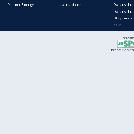
Services
Börse
Jobbörse
Spritpreis aktuell
Wetter
Ferientermine
Partnersuche
Online Angebote