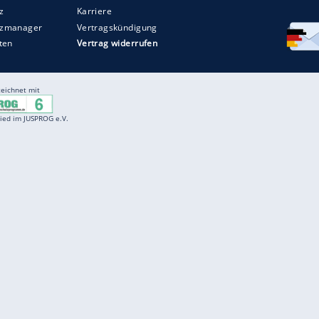
Entertainment
F
Cartoons
Spiele
D
Einbürgerungstest
Videos
f
Führerscheintest
Wissens-Quiz
f
Promi-Quiz
Witze
f
K
freenet