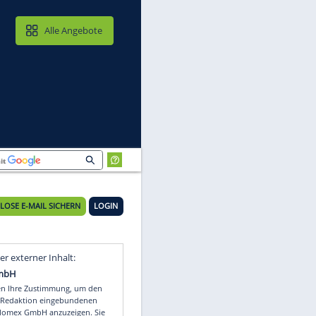
MAIL & CLOUD
Alle Angebote
KOSTENLOSE E-MAIL SICHERN
LOGIN
Video
Empfohlener externer Inhalt: