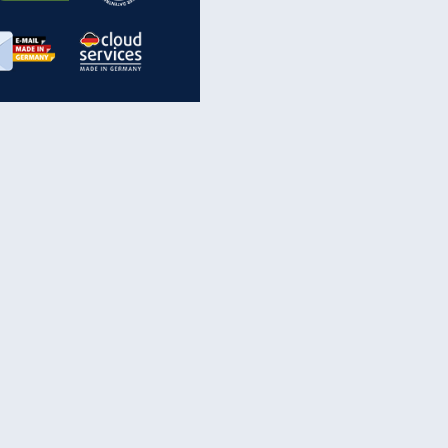
inanzen & Produkte
iscounter-Angebote
Online-Sicherheit
reenet Cloud
Ratenkredit
reenet Mail
Brutto-Netto-Rechner
reenet Webhosting
Rentenrechner
fz-Versicherung
TV-Vergleich