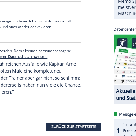
e in
Belgien
liegt der
Gruppensieg
nicht mehr in
n Gruppenzweiten zu gehören, sind
Ausrutscher
n MAXX
) beim
Außenseiter
Moldau
muss die zuletzt
 Ziel EM in
Slowenien
und
Ungarn
liefern. "Dort
r nicht gleich ein Tor machen", sagte
sen einfach eine Gemeinschaft bilden und elf
der alles geben. Dann kann uns
Moldau
nicht
serer Redaktion eingebundenen Inhalt von Glomex GmbH
nzeigen lassen und auch wieder deaktivieren.