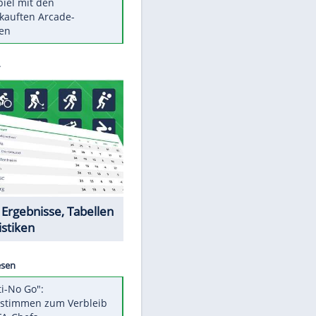
Die größten Mythen über
Medikamente
Berlins Matchwinner Grönning:
"Veränderte Perspektive"
Vorsicht: Diese 17 Dinge hassen
Katzen
Illegales Asphalt-Kartell muss
Mio-Strafe zahlen
Memo-Spiel mit den
meistverkauften Arcade-
Maschinen
Datencenter