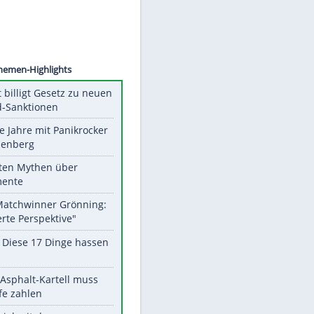
©
SID
Unsere Themen-Highlights
US-Senat billigt Gesetz zu neuen
Russland-Sanktionen
Durch die Jahre mit Panikrocker
Udo Lindenberg