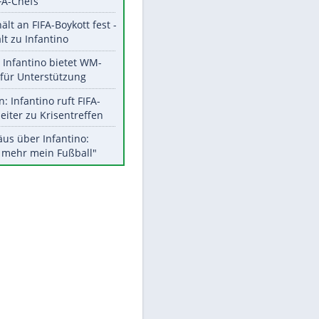
Aktuelle Ergebnisse, Tabellen
und Statistiken
Meistgelesen
"Infanti-No Go":
EITE
Pressestimmen zum Verbleib
des FIFA-Chefs
UEFA hält an FIFA-Boykott fest -
CAF hält zu Infantino