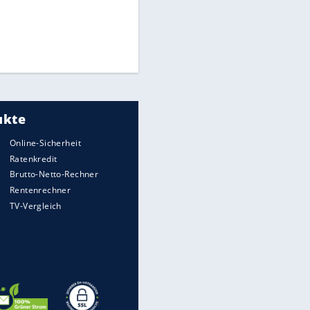
Times: Infantino bietet WM-
Finale für Unterstützung
Medien: Infantino ruft FIFA-
Mitarbeiter zu Krisentreffen
Matthäus über Infantino:
"Nicht mehr mein Fußball"