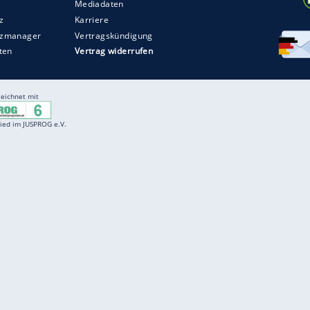
Entertainment
F
Cartoons
Spiele
D
Einbürgerungstest
Videos
f
Führerscheintest
Wissens-Quiz
f
Promi-Quiz
Witze
f
K