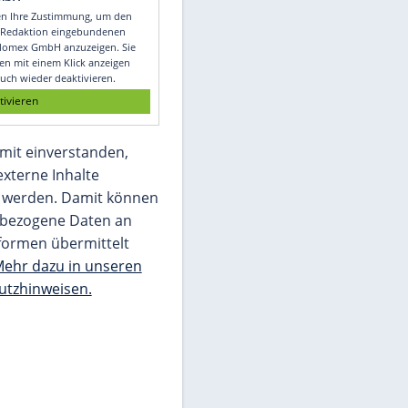
Video
Empfohlener externer Inhalt:
Glomex GmbH
Wir benötigen Ihre Zustimmung, um den
von unserer Redaktion eingebundenen
Inhalt von Glomex GmbH anzuzeigen. Sie
können diesen mit einem Klick anzeigen
lassen und auch wieder deaktivieren.
jetzt aktivieren
Ich bin damit einverstanden,
dass mir externe Inhalte
angezeigt werden. Damit können
personenbezogene Daten an
Drittplattformen übermittelt
werden.
Mehr dazu in unseren