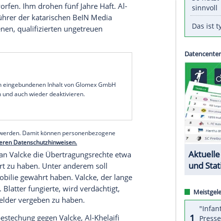
nd PSG-Präsident Nasser Al-Khelaifi müssen sich
 verantworten.
Generalsekretär
Jerome Valcke
und
Paris
St.
ssen sich seit Montag wegen
mit der Vergabe von Fußball-Medienrechten vor
afgericht in
Bellinzona
ist zudem ein weiterer,
nn angeklagt. Der Prozess, der wegen der Corona-
 bis zum 25. September laufen.
"passive Bestechung" sowie "mehrfache
ng" vorgeworfen. Ihm drohen fünf Jahre Haft. Al-
 Geschäftsführer der katarischen BeIN Media
r "begangenen, qualifizierten ungetreuen