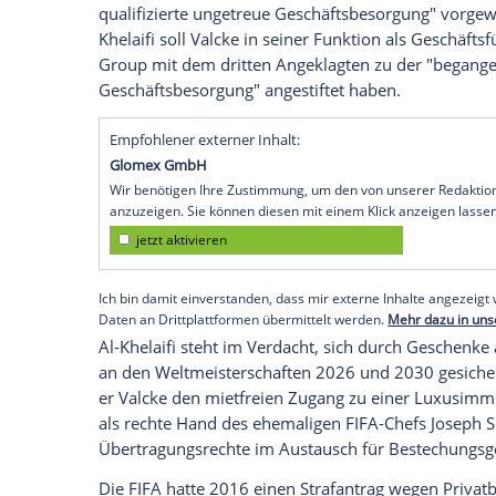
Ex-FIFA-Generalsekretär Jerome Valcke u
wegen Korruptionsvorwürfen vor Gericht
Frankfurt/Main
(SID) - Der frühere FIFA-
Germains
Präsident
Nasser Al-Khelaifi
mü
Korruptionsvorwürfen
im Zusammenhang 
Gericht verantworten. Vor dem Bundesstr
namentlich nicht genannter Geschäftsma
Pandemie bereits verschoben wurde, soll
Valcke
wird laut Anklage unter anderem 
qualifizierte ungetreue Geschäftsbesorgu
Khelaifi soll
Valcke
in seiner Funktion als
Group mit dem dritten Angeklagten zu de
Geschäftsbesorgung" angestiftet haben.
Empfohlener externer Inhalt: