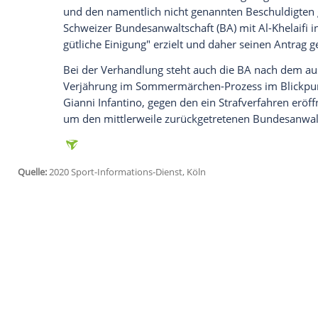
Glomex GmbH
Wir benötigen Ihre Zustimmung, um den von un
anzuzeigen. Sie können diesen mit einem Klick a
jetzt aktivieren
Ich bin damit einverstanden, dass mir externe In
Daten an Drittplattformen übermittelt werden.
Meh
Al-Khelaifi steht im Verdacht, sich durc
an den Weltmeisterschaften 2026 und 20
er
Valcke
den mietfreien Zugang zu eine
als rechte Hand des ehemaligen FIFA-Ch
Übertragungsrechte im Austausch für Be
Die
FIFA
hatte 2016 einen Strafantrag w
und den namentlich nicht genannten Besc
Schweizer Bundesanwaltschaft (BA) mit Al
gütliche Einigung" erzielt und daher sei