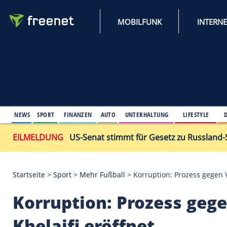
MOBILFUNK
NEWS
SPORT
FINANZEN
AUTO
UNTERHALTUNG
L
EILMELDUNG
US-Senat stimmt für Gesetz zu
Startseite
>
Sport
>
Mehr Fußball
>
Korruption: Proz