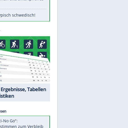
Diese Stars wollen keinen
Nachwuchs
Diese Autos haben uns verlassen
Randale in Dresden: DFB-
Bundesgericht bestätigt Urteil
Mit diesen Tricks wird der Grill
ruckzuck sauber
So nutzt man alte Smartphones
sinnvoll
Das ist typisch schwedisch!
Datencenter