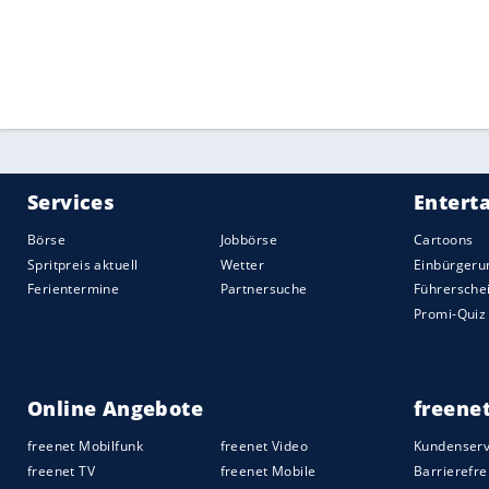
Bei der Verhandlung steht auch die BA 
Verjährung im Sommermärchen-Prozess im
Gianni Infantino, gegen den ein Strafverf
um den mittlerweile zurückgetretenen B
Quelle:
2020 Sport-Informations-Dienst, Köln