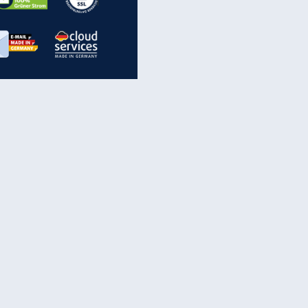
inanzen & Produkte
iscounter-Angebote
Online-Sicherheit
reenet Cloud
Ratenkredit
reenet Mail
Brutto-Netto-Rechner
reenet Webhosting
Rentenrechner
fz-Versicherung
TV-Vergleich