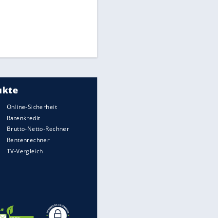
CAF hält zu Infantino
Matthäus über Infantino:
"Nicht mehr mein Fußball"
Times: Infantino bietet WM-
Finale für Unterstützung
Medien: Infantino ruft FIFA-
Mitarbeiter zu Krisentreffen
EITE