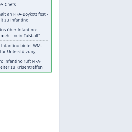
Aktuelle Ergebnisse, Tabellen
und Statistiken
Meistgelesen
"Infanti-No Go":
Pressestimmen zum Verbleib
des FIFA-Chefs
UEFA hält an FIFA-Boykott fest -