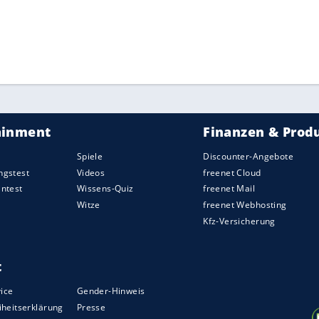
nach dem ausgebliebenen Urteilsspruch wegen
 Blickpunkt. In der Schweiz ist FIFA-Präsident
ahren eröffnet wurde, zudem in eine Justizaffäre
undesanwalt Michael Lauber verwickelt.
ZURÜCK ZUR STARTS