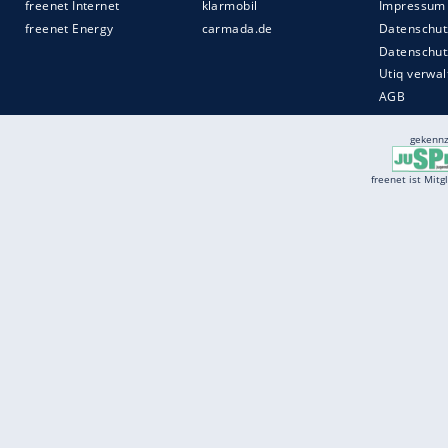
Services
Börse
Jobbörse
Spritpreis aktuell
Wetter
Ferientermine
Partnersuche