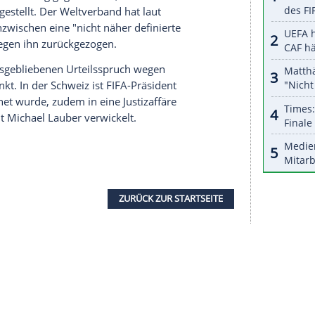
serer Redaktion eingebundenen Inhalt von Glomex GmbH
nzeigen lassen und auch wieder deaktivieren.
halte angezeigt werden. Damit können personenbezogene
r dazu in unseren Datenschutzhinweisen.
h Geschenke an
Valcke
die Übertragungsrechte etwa
30 gesichert zu haben. Unter anderem soll
r Luxusimmobilie gewährt haben.
Valcke
, der lange
efs
Joseph S. Blatter
fungierte, wird verdächtigt,
stechungsgelder vergeben zu haben.
egen Privatbestechung gegen
Valcke
, Al-Khelaifi
huldigten gestellt. Der Weltverband hat laut
-Khelaifi inzwischen eine "nicht näher definierte
nen Antrag gegen ihn zurückgezogen.