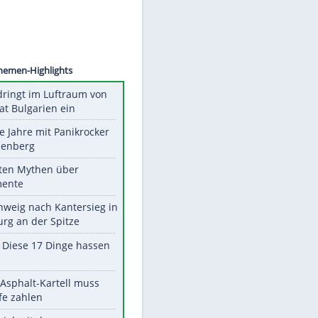
©
SID
Unsere Themen-Highlights
Drohne dringt im Luftraum von
Nato-Staat Bulgarien ein
Durch die Jahre mit Panikrocker
Udo Lindenberg