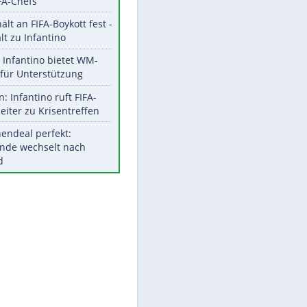
Aktuelle Ergebnisse, Tabellen
und Statistiken
Meistgelesen
"Infanti-No Go":
Pressestimmen zum Verbleib
des FIFA-Chefs
UEFA hält an FIFA-Boykott fest -
CAF hält zu Infantino