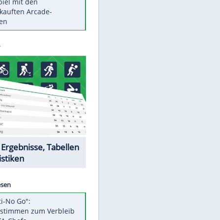
Die größten Mythen über
Medikamente
Braunschweig nach Kantersieg in
Magdeburg an der Spitze
Vorsicht: Diese 17 Dinge hassen
Katzen
Illegales Asphalt-Kartell muss
Mio-Strafe zahlen
Memo-Spiel mit den
meistverkauften Arcade-
Maschinen
EITE
Datencenter