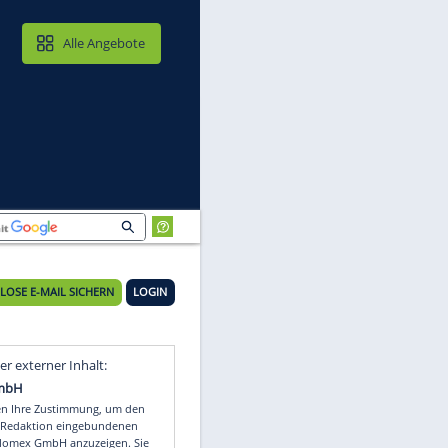
MAIL & CLOUD
Alle Angebote
KOSTENLOSE E-MAIL SICHERN
LOGIN
Video
Empfohlener externer Inhalt: