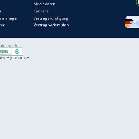
Entertainment
F
Cartoons
Spiele
D
Einbürgerungstest
Videos
f
Führerscheintest
Wissens-Quiz
f
Promi-Quiz
Witze
f
K