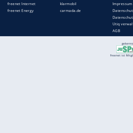
Services
Börse
Jobbörse
Spritpreis aktuell
Wetter
Ferientermine
Partnersuche