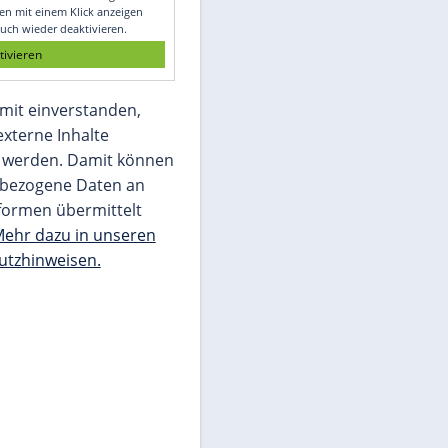
Glomex GmbH
Wir benötigen Ihre Zustimmung, um den
von unserer Redaktion eingebundenen
Inhalt von Glomex GmbH anzuzeigen. Sie
können diesen mit einem Klick anzeigen
lassen und auch wieder deaktivieren.
jetzt aktivieren
Ich bin damit einverstanden,
dass mir externe Inhalte
angezeigt werden. Damit können
personenbezogene Daten an
Drittplattformen übermittelt
werden.
Mehr dazu in unseren
Datenschutzhinweisen.