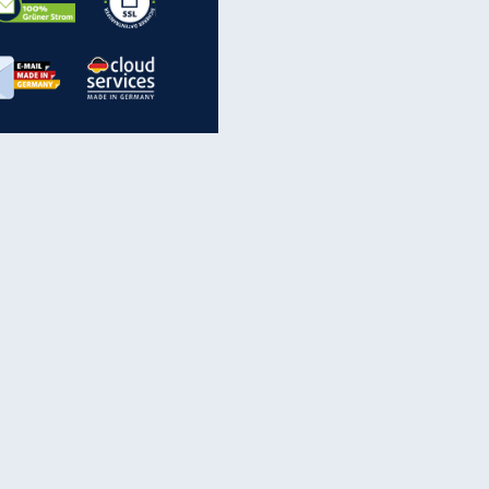
inanzen & Produkte
iscounter-Angebote
Online-Sicherheit
reenet Cloud
Ratenkredit
reenet Mail
Brutto-Netto-Rechner
reenet Webhosting
Rentenrechner
fz-Versicherung
TV-Vergleich