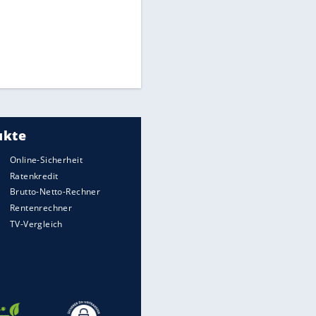
Times: Infantino bietet WM-
Finale für Unterstützung
Medien: Infantino ruft FIFA-
Mitarbeiter zu Krisentreffen
Millionendeal perfekt:
Diomande wechselt nach
Madrid