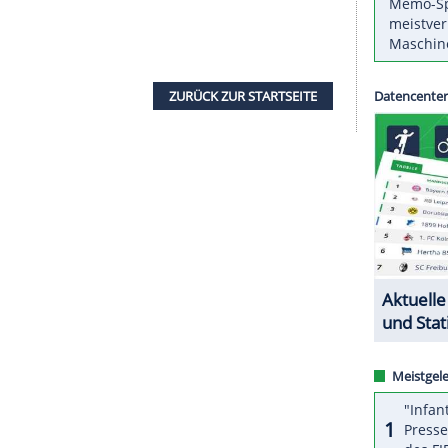
odeste
steuerte einen
Treffer
zum schwer
Bundesligisten
1. FC Köln
im Test gegen den
3-jährige Franzose, der sich beim neuen
Trainer
ei den Rheinländern empfehlen will, war in der
gsley Ehizibue (28.) ebenfalls per
Kopfball
erzielt.
(14.) in Führung gegangen.
Köln
bestritt gegen die
ser Saison.
Baumgart
nahm in der zweiten Hälfte
ZURÜCK ZUR STARTS