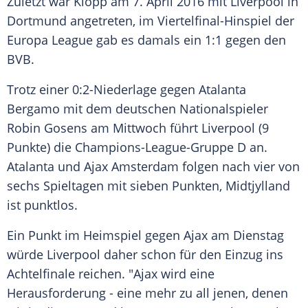
Zuletzt war
Klopp
am 7. April 2016 mit
Liverpool
in
Dortmund
angetreten, im Viertelfinal-Hinspiel der
Europa League
gab es damals ein 1:1 gegen den
BVB
.
Trotz einer 0:2-Niederlage gegen Atalanta
Bergamo mit dem deutschen Nationalspieler
Robin Gosens
am Mittwoch führt
Liverpool
(9
Punkte) die Champions-League-Gruppe D an.
Atalanta und
Ajax Amsterdam
folgen nach vier von
sechs Spieltagen mit sieben Punkten,
Midtjylland
ist punktlos.
Ein Punkt im Heimspiel gegen
Ajax
am Dienstag
würde
Liverpool
daher schon für den Einzug ins
Achtelfinale reichen. "
Ajax
wird eine
Herausforderung - eine mehr zu all jenen, denen