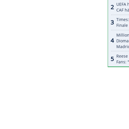
n. Diese würdigt das
Auftreten
deutscher
 deren Beitrag zum positiven Deutschland-Bild in
ZURÜCK ZUR STARTS