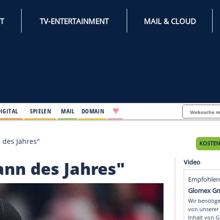
INTERNET
TV-ENTERTAINMENT
♥
IFESTYLE
DIGITAL
SPIELEN
MAIL
DOMAIN
pp als "Mann des Jahres"
ls "Mann des Jahres"