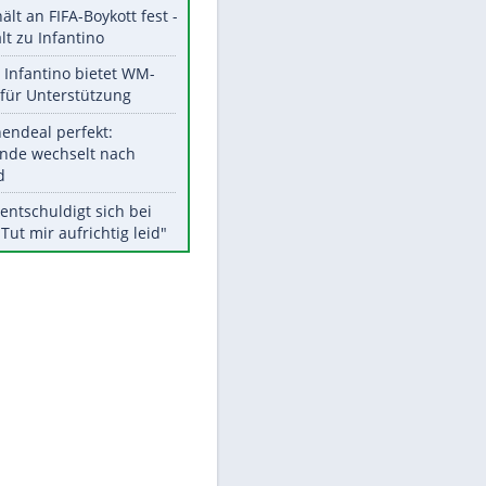
Aktuelle Ergebnisse, Tabellen
und Statistiken
EITE
Meistgelesen
"Infanti-No Go":
Pressestimmen zum Verbleib
des FIFA-Chefs
UEFA hält an FIFA-Boykott fest -
CAF hält zu Infantino