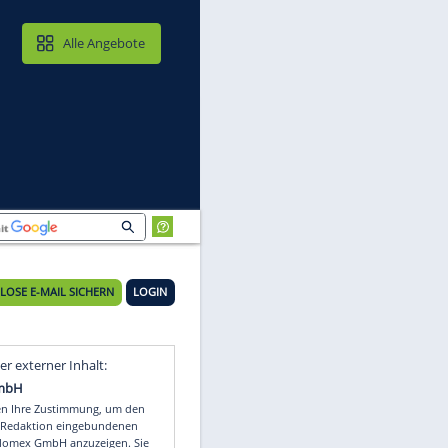
MAIL & CLOUD
Alle Angebote
KOSTENLOSE E-MAIL SICHERN
LOGIN
Video
Empfohlener externer Inhalt: