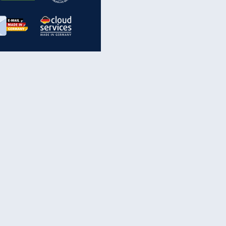
inanzen & Produkte
iscounter-Angebote
Online-Sicherheit
reenet Cloud
Ratenkredit
reenet Mail
Brutto-Netto-Rechner
reenet Webhosting
Rentenrechner
fz-Versicherung
TV-Vergleich