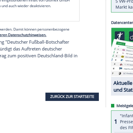
gazin
sowohl die sportlichen Erfolge
Klopps
als
m Fußball". Der 52-Jährige hatte
Liverpool
in
 geführt.
m zweiten Mal. Erstmals wurde sie ihm vor sieben
ortmund
verliehen. Im Vorjahr hatte Frankfurts
alten.
serer Redaktion eingebundenen Inhalt von Glomex GmbH
nzeigen lassen und auch wieder deaktivieren.
halte angezeigt werden. Damit können personenbezogene
r dazu in unseren Datenschutzhinweisen.
Auszeichnung
"Deutscher Fußball-Botschafter