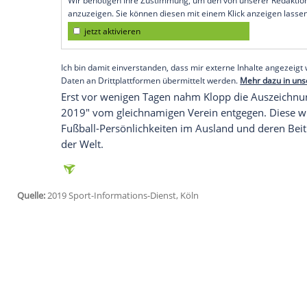
gewählt worden. Damit würdigte das
Ma
auch "die
Persönlichkeit
und das Wirken i
diesem Jahr zum Champions-League-Titel
Klopp
erhält die
Auszeichnung
bereits zu
Jahren nach dem
Double
mit
Borussia D
Sportvorstand
Fredi Bobic
die
Ehrung
erh
Empfohlener externer Inhalt:
Glomex GmbH
Wir benötigen Ihre Zustimmung, um den von un
anzuzeigen. Sie können diesen mit einem Klick a
jetzt aktivieren
Ich bin damit einverstanden, dass mir externe In
Daten an Drittplattformen übermittelt werden.
Meh
Erst vor wenigen Tagen nahm
Klopp
die