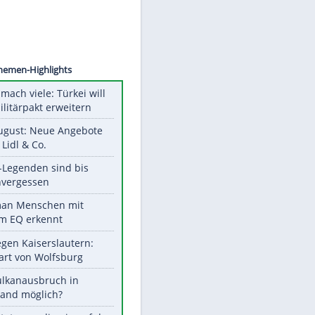
©
SID
Unsere Themen-Highlights
Aus drei mach viele: Türkei will
neuen Militärpakt erweitern
Ab 10. August: Neue Angebote
bei ALDI, Lidl & Co.