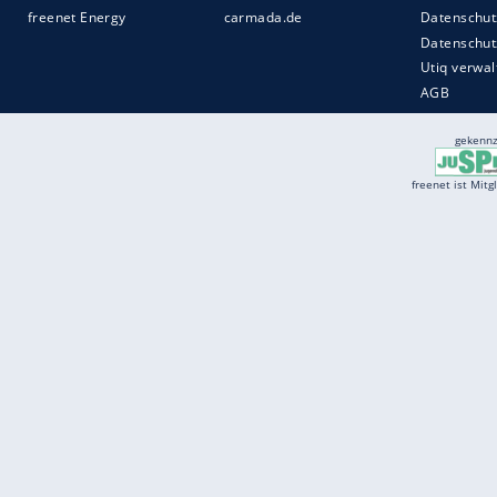
Services
Börse
Jobbörse
Spritpreis aktuell
Wetter
Ferientermine
Partnersuche
Online Angebote