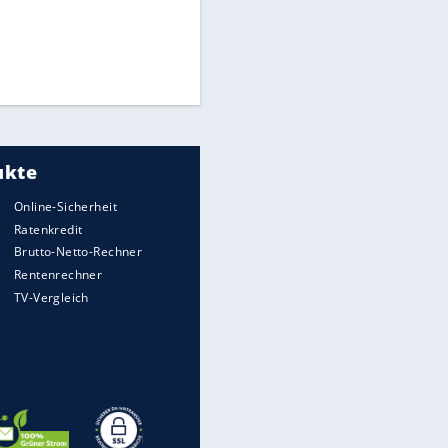
Times: Infantino bietet WM-
Finale für Unterstützung
Millionendeal perfekt:
Diomande wechselt nach
Madrid
Reese entschuldigt sich bei
Fans: "Tut mir aufrichtig leid"