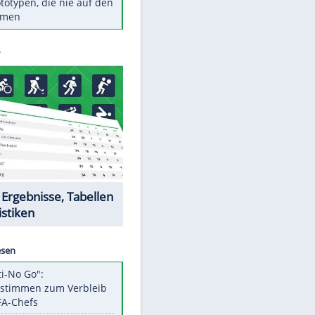
Diese TV-Legenden sind bis
heute unvergessen
Woran man Menschen mit
niedrigem EQ erkennt
Torlos gegen Kaiserslautern:
Stotterstart von Wolfsburg
Ist ein Vulkanausbruch in
Deutschland möglich?
5 VW-Prototypen, die nie auf den
Markt kamen
Datencenter