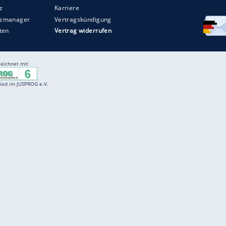
Entertainment
F
Cartoons
Spiele
D
Einbürgerungstest
Videos
f
Führerscheintest
Wissens-Quiz
f
Promi-Quiz
Witze
f
K
freenet