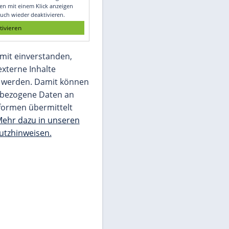
Glomex GmbH
Wir benötigen Ihre Zustimmung, um den
von unserer Redaktion eingebundenen
Inhalt von Glomex GmbH anzuzeigen. Sie
können diesen mit einem Klick anzeigen
lassen und auch wieder deaktivieren.
jetzt aktivieren
Ich bin damit einverstanden,
dass mir externe Inhalte
angezeigt werden. Damit können
personenbezogene Daten an
Drittplattformen übermittelt
werden.
Mehr dazu in unseren
Datenschutzhinweisen.