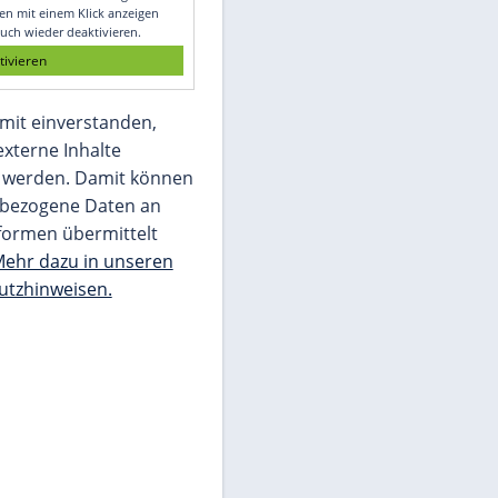
Glomex GmbH
Wir benötigen Ihre Zustimmung, um den
von unserer Redaktion eingebundenen
Inhalt von Glomex GmbH anzuzeigen. Sie
können diesen mit einem Klick anzeigen
lassen und auch wieder deaktivieren.
jetzt aktivieren
Ich bin damit einverstanden,
dass mir externe Inhalte
angezeigt werden. Damit können
personenbezogene Daten an
Drittplattformen übermittelt
werden.
Mehr dazu in unseren
Datenschutzhinweisen.