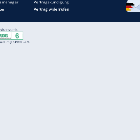
Entertainment
F
Cartoons
Spiele
D
Einbürgerungstest
Videos
f
Führerscheintest
Wissens-Quiz
f
Promi-Quiz
Witze
f
K
freenet