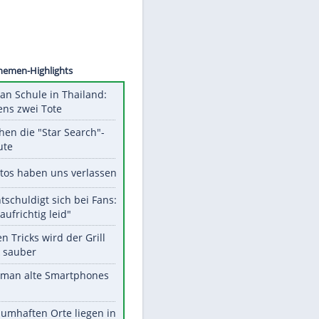
©
SID
Unsere Themen-Highlights
Schüsse an Schule in Thailand:
mindestens zwei Tote
Das machen die "Star Search"-
Stars heute