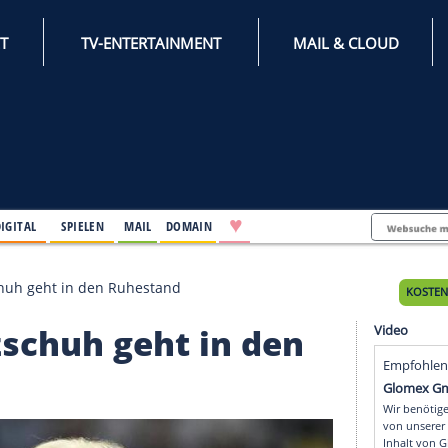
INTERNET
TV-ENTERTAINMENT
♥
IFESTYLE
DIGITAL
SPIELEN
MAIL
DOMAIN
eber Holzschuh geht in den Ruhestand
 Holzschuh geht in de