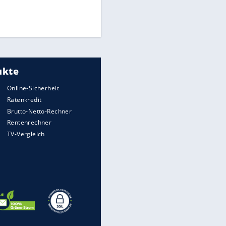
Finale für Unterstützung
Medien: Infantino ruft FIFA-
Mitarbeiter zu Krisentreffen
DFB: Ermittlungen im "Fall
Freigang" dauern noch an