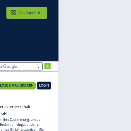
MAIL & CLOUD
Alle Angebote
KOSTENLOSE E-MAIL SICHERN
LOGIN
n
Video
Empfohlener externer Inhalt: