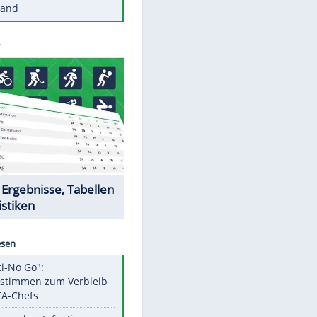
Diese Autos haben uns verlassen
Reese entschuldigt sich bei Fans:
"Tut mir aufrichtig leid"
Mit diesen Tricks wird der Grill
ruckzuck sauber
So nutzt man alte Smartphones
sinnvoll
Diese traumhaften Orte liegen in
Deutschland
EITE
Datencenter