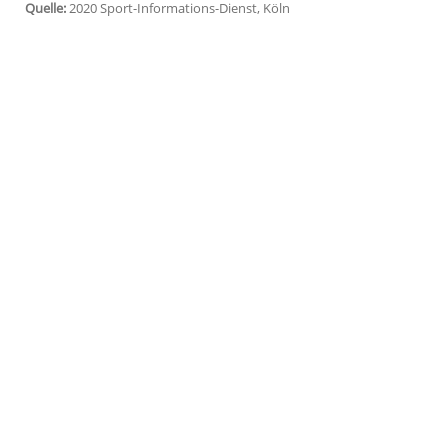
Köln
(SID) - Dies teilte der
Olympia-Verla
Tätigkeit beim kicker im Jahr 1971 und wa
stieg er intern weiter auf. Von 1983 bis 
Pressesprecher für den Deutschen Fußba
Holzschuhs
Aufgaben beim kicker werden
Rainer Franzke und Alexander Wagner auf
mehr besetzt.
Quelle:
2020 Sport-Informations-Dienst, Köln