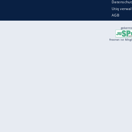
Services
Börse
Jobbörse
Spritpreis aktuell
Wetter
Ferientermine
Partnersuche
Online Angebote