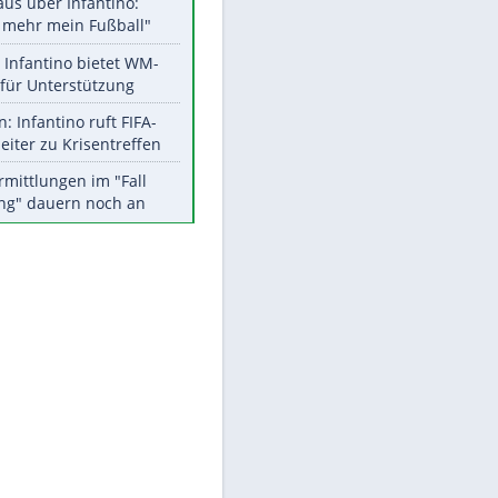
Aktuelle Ergebnisse, Tabellen
und Statistiken
Meistgelesen
"Infanti-No Go":
Pressestimmen zum Verbleib
des FIFA-Chefs
Matthäus über Infantino:
"Nicht mehr mein Fußball"
Times: Infantino bietet WM-