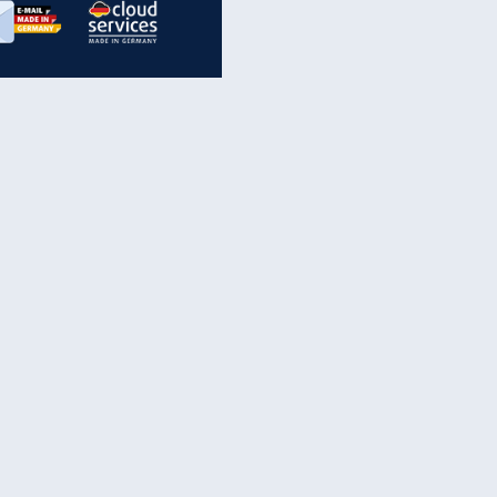
inanzen & Produkte
iscounter-Angebote
Online-Sicherheit
reenet Cloud
Ratenkredit
reenet Mail
Brutto-Netto-Rechner
reenet Webhosting
Rentenrechner
fz-Versicherung
TV-Vergleich