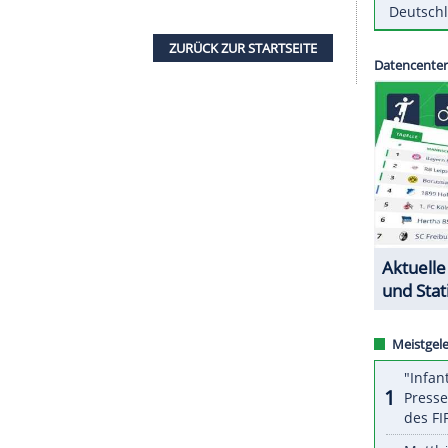
g
mit. Der 76-jährige
Holzschuh
begann seine
r zunächst als Reporter tätig, im Laufe der Jahre
1988 war er zudem zwischenzeitlich als
ll-Bund (
DFB
) tätig.
 nun unter den drei Chefredakteuren Jörg Jakob,
geteilt. Die Position des Herausgebers wird nicht
ZURÜCK ZUR STARTS