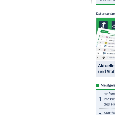
,
Genki Haraguchi
von Zweitligist
Hannover 96
kfurter
Daichi Kamada
kam in der 71. Minute auf
Person von Franck Evina ab der 70. Minute ein
ZURÜCK ZUR STARTS