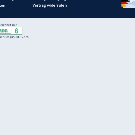
Entertainment
F
Cartoons
Spiele
D
Einbürgerungstest
Videos
f
Führerscheintest
Wissens-Quiz
f
Promi-Quiz
Witze
f
K
freenet
Kundenservice
Gender-Hinweis