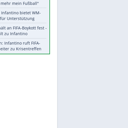
Aktuelle Ergebnisse, Tabellen
und Statistiken
Meistgelesen
"Infanti-No Go":
Pressestimmen zum Verbleib
des FIFA-Chefs
Matthäus über Infantino:
"Nicht mehr mein Fußball"
Times: Infantino bietet WM-
Finale für Unterstützung