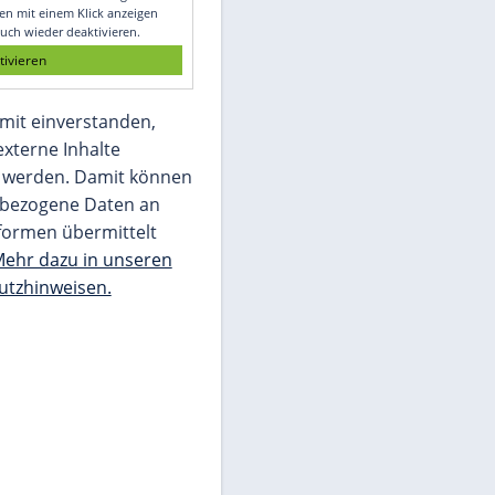
Glomex GmbH
Wir benötigen Ihre Zustimmung, um den
von unserer Redaktion eingebundenen
Inhalt von Glomex GmbH anzuzeigen. Sie
können diesen mit einem Klick anzeigen
lassen und auch wieder deaktivieren.
jetzt aktivieren
Ich bin damit einverstanden,
dass mir externe Inhalte
angezeigt werden. Damit können
personenbezogene Daten an
Drittplattformen übermittelt
werden.
Mehr dazu in unseren
Datenschutzhinweisen.