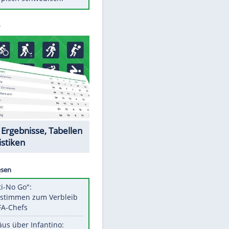
Diese Autos haben uns verlassen
Klose vor Saisonstart: "Ab
Sonntag ist Druck da"
Mit diesen Tricks wird der Grill
ruckzuck sauber
So nutzt man alte Smartphones
sinnvoll
EITE
Das ist typisch schwedisch!
Datencenter