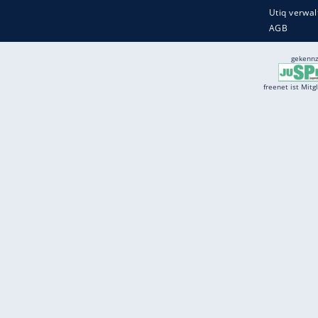
Services
Börse
Jobbörse
Spritpreis aktuell
Wetter
Ferientermine
Partnersuche
Online Angebote
freenet Mobilfunk
freenet Video