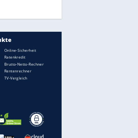
UEFA hält an FIFA-Boykott fest -
CAF hält zu Infantino
Medien: Infantino ruft FIFA-
Mitarbeiter zu Krisentreffen