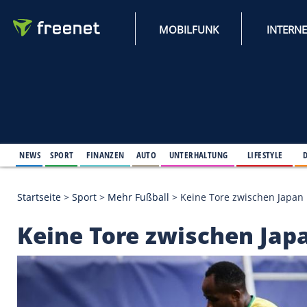
MOBILFUNK
NEWS
SPORT
FINANZEN
AUTO
UNTERHALTUNG
L
Startseite
>
Sport
>
Mehr Fußball
>
Keine Tore zwi
Keine Tore zwische