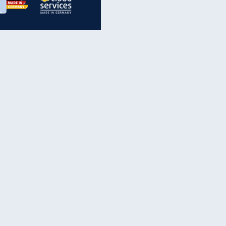
inanzen & Produkte
iscounter-Angebote
Online-Sicherheit
reenet Cloud
Ratenkredit
reenet Mail
Brutto-Netto-Rechner
reenet Webhosting
Rentenrechner
fz-Versicherung
TV-Vergleich