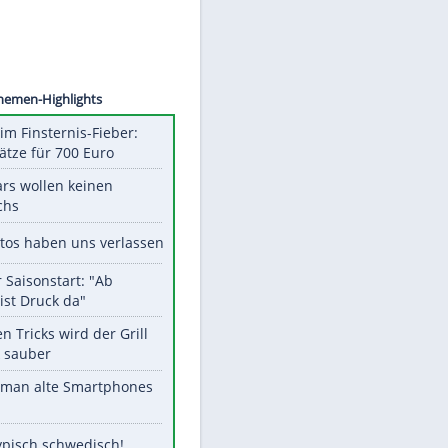
©
SID
Unsere Themen-Highlights
Spanien im Finsternis-Fieber:
Balkonplätze für 700 Euro
Diese Stars wollen keinen
Nachwuchs