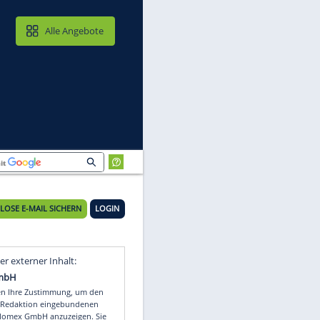
MAIL & CLOUD
Alle Angebote
KOSTENLOSE E-MAIL SICHERN
LOGIN
Video
Empfohlener externer Inhalt: