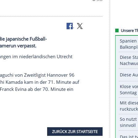
artelf hat die japanische Fußball-
iel gegen Kamerun verpasst.
or leeren Rängen im niederländischen Utrecht