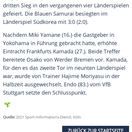
dritten
Sieg
in den vergangenen vier Länderspielen
gefeiert. Die Blauen Samurai besiegten im
Länderspiel
Südkorea
mit 3:0 (2:0).
Nachdem
Miki Yamane
(16.) die
Gastgeber
in
Yokohama
in Führung gebracht hatte, erhöhte
Eintracht Frankfurts
Kamada
(27.). Beide
Treffer
bereitete
Osako
von
Werder Bremen
vor.
Kamada
,
für den es das zweite Tor im neunten
Länderspiel
war, wurde von
Trainer
Hajime Moriyasu
in der
Halbzeit ausgewechselt.
Endo
(83.) vom
VfB
Stuttgart
setzte den
Schlusspunkt
.
Quelle:
2021 Sport-Informations-Dienst, Köln
ZURÜCK ZUR STARTSEITE