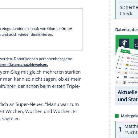
ahn
hat seinen Erben
Manuel Neuer
nach dessen
-League-Triumph gegen
Paris St. Germain
(1:0) in
and
hatten immer ganz große Torhüter, aber er ist
sagte
Kahn
, inzwischen Vorstandsmitglied von
ut, was er alles gewonnen hat - er ist
s League
zwei Mal gewonnen und der
kann man sagen", meinte
Kahn
.
gänzte: "Er ist einer der besten Torhüter, die es je
serer Redaktion eingebundenen Inhalt von Glomex GmbH
nzeigen lassen und auch wieder deaktivieren.