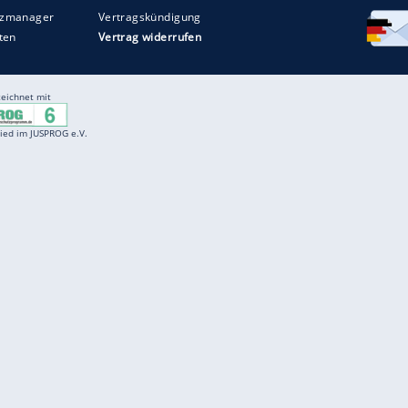
Entertainment
F
Cartoons
Spiele
D
Einbürgerungstest
Videos
f
Führerscheintest
Wissens-Quiz
f
Promi-Quiz
Witze
f
K
freenet