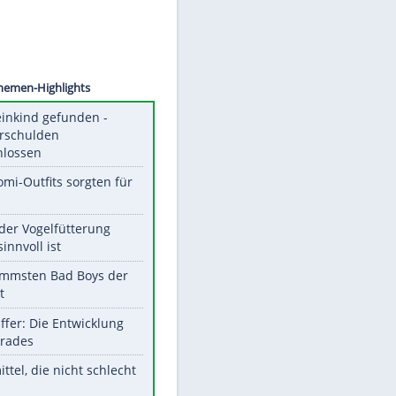
©
SID
Unsere Themen-Highlights
Totes Kleinkind gefunden -
Fremdverschulden
ausgeschlossen
Diese Promi-Outfits sorgten für