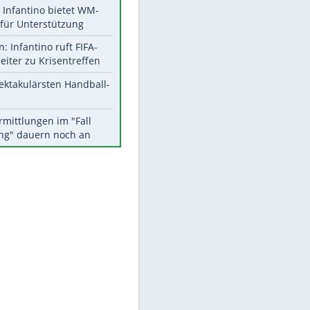
Aktuelle Ergebnisse, Tabellen
und Statistiken
Meistgelesen
Matthäus über Infantino:
"Nicht mehr mein Fußball"
Times: Infantino bietet WM-
Finale für Unterstützung
EITE