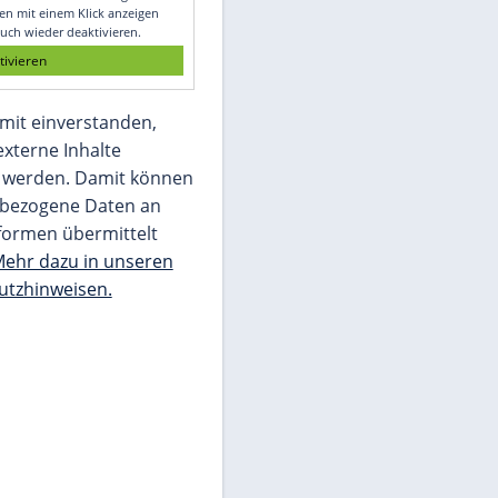
Glomex GmbH
Wir benötigen Ihre Zustimmung, um den
von unserer Redaktion eingebundenen
Inhalt von Glomex GmbH anzuzeigen. Sie
können diesen mit einem Klick anzeigen
lassen und auch wieder deaktivieren.
jetzt aktivieren
Ich bin damit einverstanden,
dass mir externe Inhalte
angezeigt werden. Damit können
personenbezogene Daten an
Drittplattformen übermittelt
werden.
Mehr dazu in unseren
Datenschutzhinweisen.