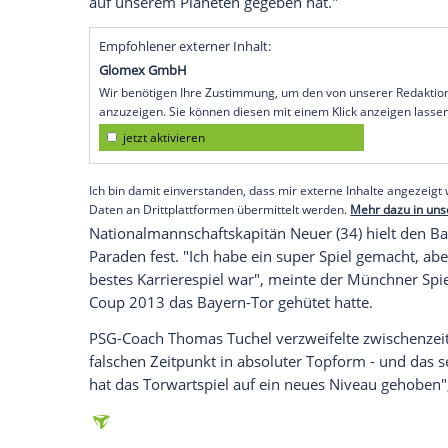
Lissabon
(SID) - Torwart-"Titan"
Oliver K
herausragendem Spiel beim Champions
höchsten Tönen gelobt. "Wir in
Deutschl
sicherlich einer der ganz, ganz großen", 
Bayern München
, bei Sky.
Ist
Neuer
sogar der Beste? "Wenn man scha
Weltmeister geworden, hat die
Champion
Mannschaft dabei immer geholfen - ja, 
Rekordnationalspieler
Lothar Matthäus
er
auf unserem Planeten gegeben hat."
Empfohlener externer Inhalt:
Glomex GmbH
Wir benötigen Ihre Zustimmung, um den von un
anzuzeigen. Sie können diesen mit einem Klick a
jetzt aktivieren