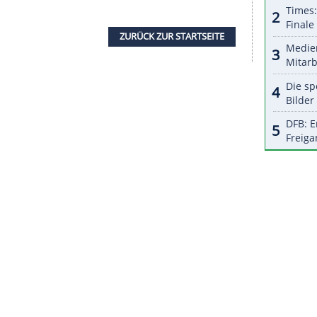
halte angezeigt werden. Damit können personenbezogene
r dazu in unseren Datenschutzhinweisen.
hielt den Bayern-Sieg mit gleich mehreren starken
gemacht, aber man kann so nicht sagen, ob es mein
nchner Spielführer, der schon beim ersten Triple-
.
wischenzeitlich an Super-Neuer. "Manu war zum
m - und das seit Wochen, Wochen und Wochen. Er
u gehoben", sagte er.
ZURÜCK ZUR STARTS