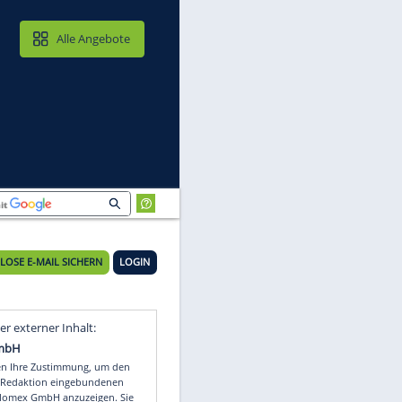
MAIL & CLOUD
Alle Angebote
KOSTENLOSE E-MAIL SICHERN
LOGIN
Video
Empfohlener externer Inhalt: