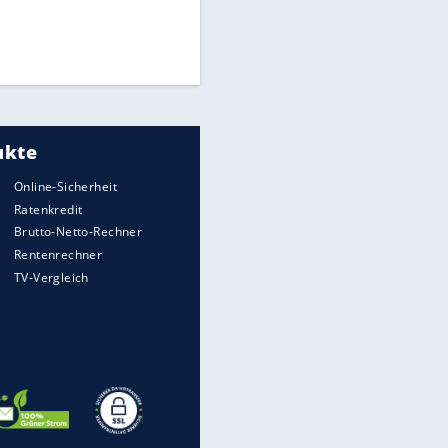
Medien: Infantino ruft FIFA-
Mitarbeiter zu Krisentreffen
Die spektakulärsten Handball-
Bilder
DFB: Ermittlungen im "Fall
Freigang" dauern noch an