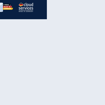
inanzen & Produkte
iscounter-Angebote
Online-Sicherheit
reenet Cloud
Ratenkredit
reenet Mail
Brutto-Netto-Rechner
reenet Webhosting
Rentenrechner
fz-Versicherung
TV-Vergleich