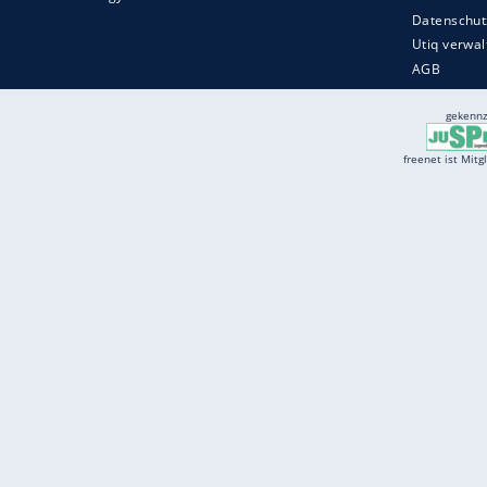
Services
Börse
Jobbörse
Spritpreis aktuell
Wetter
Ferientermine
Partnersuche
Online Angebote