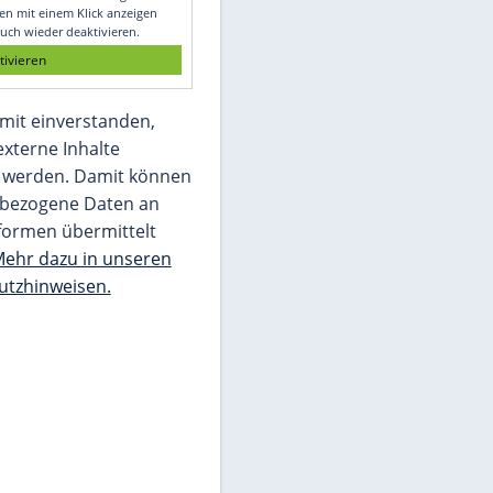
Glomex GmbH
Wir benötigen Ihre Zustimmung, um den
von unserer Redaktion eingebundenen
Inhalt von Glomex GmbH anzuzeigen. Sie
können diesen mit einem Klick anzeigen
lassen und auch wieder deaktivieren.
jetzt aktivieren
Ich bin damit einverstanden,
dass mir externe Inhalte
angezeigt werden. Damit können
personenbezogene Daten an
Drittplattformen übermittelt
werden.
Mehr dazu in unseren
Datenschutzhinweisen.