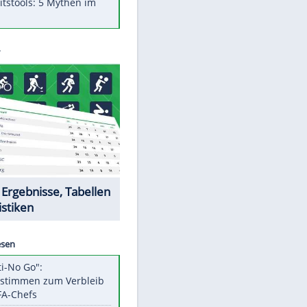
Was bei der Vogelfütterung
wirklich sinnvoll ist
"Infanti-No Go": Pressestimmen
zum Verbleib des FIFA-Chefs
Im Zeitraffer: Die Entwicklung
des Lenkrades
Lebensmittel, die nicht schlecht
werden
Sicherheitstools: 5 Mythen im
Check
Datencenter