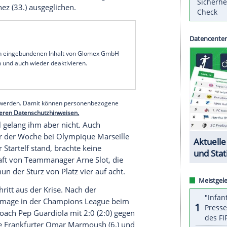
 Meister kam beim formschwachen AFC
war zurück, kassierte dann aber mit der letzten
:3 (1:2). Die Reds warten nach einem erneut
n der Liga nun seit schon fünf Spielen auf einen
t Wirtz Teil der Double-Gewinner der Werkself,
lzeit aus dem Gewühl heraus zum umjubelten
s den letzten 14 Begegnungen. Zuvor hatten Virgil
iger Dominik Szoboszlai (80.) die Führung der
andro Jimenez (33.) ausgeglichen.
serer Redaktion eingebundenen Inhalt von Glomex GmbH
nzeigen lassen und auch wieder deaktivieren.