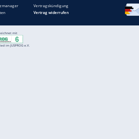
Entertainment
F
Cartoons
Spiele
D
Einbürgerungstest
Videos
f
Führerscheintest
Wissens-Quiz
f
Promi-Quiz
Witze
f
K
freenet