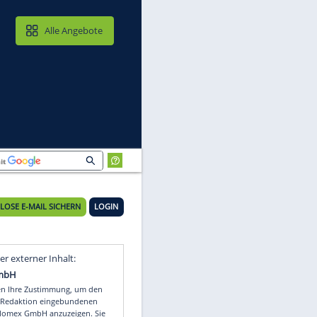
MAIL & CLOUD
Alle Angebote
n
23°C
KOSTENLOSE E-MAIL SICHERN
LOGIN
t
Video
Empfohlener externer Inhalt: