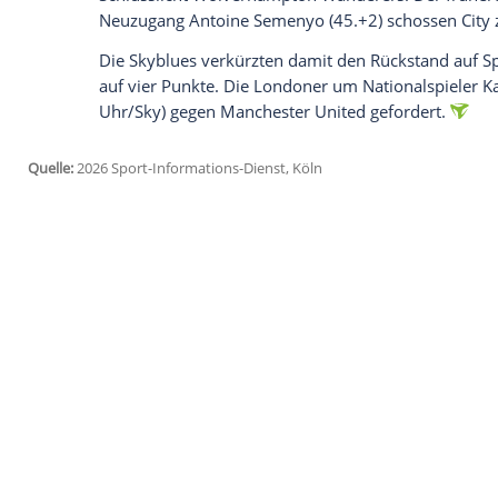
jetzt aktivieren
Ich bin damit einverstanden, dass mir externe In
Daten an Drittplattformen übermittelt werden.
Meh
Wirtz stand über die volle Distanz auf de
Mohamed Salah, der in der Champions L
(3:0) sein Comeback gegeben hatte und er
Kreativität in die lahmende Offensive. 
zuvor immerhin 13 Pflichtspiele nicht ver
Manchester City machte zumindest einen k
Derbypleite bei Manchester United (0:2
FK Bodö/Glimt (1:3) siegte die Mannschaf
Schlusslicht Wolverhampton Wanderers.
Neuzugang Antoine Semenyo (45.+2) scho
Die Skyblues verkürzten damit den Rücks