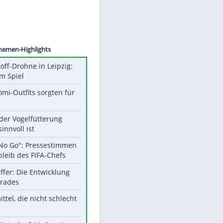
 Hunt
Unsere Themen-Highlights
Sprengstoff-Drohne in Leipzig:
Semtex im Spiel
Diese Promi-Outfits sorgten für
Aufruhr!