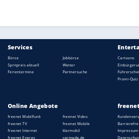
auf vier Punkte. Die Londoner um Nation
Uhr/Sky) gegen Manchester United gefor
Quelle:
2026 Sport-Informations-Dienst, Köln