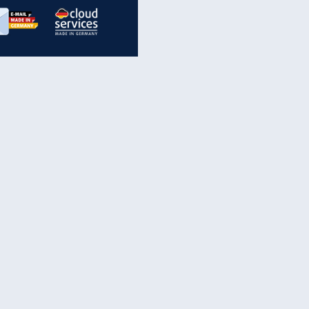
inanzen & Produkte
iscounter-Angebote
Online-Sicherheit
reenet Cloud
Ratenkredit
reenet Mail
Brutto-Netto-Rechner
reenet Webhosting
Rentenrechner
fz-Versicherung
TV-Vergleich