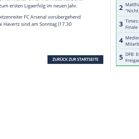
halte angezeigt werden. Damit können personenbezogene
r dazu in unseren Datenschutzhinweisen.
m Platz, viel gelang ihm aber nicht. Auch
eague unter der Woche bei Olympique Marseille
neut in der Startelf stand, brachte keine
Der Mannschaft von Teammanager Arne Slot, die
lor, droht nun der Sturz von Platz vier auf acht.
leinen Schritt aus der Krise. Nach der
) und der Blamage in der Champions League beim
t von Starcoach Pep Guardiola mit 2:0 (2:0) gegen
 Der frühere Frankfurter Omar Marmoush (6.) und
ssen City zum ersten Ligaerfolg im neuen Jahr.
tand auf Spitzenreiter FC Arsenal vorübergehend