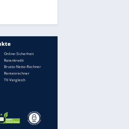
Times: Infantino bietet WM-
Finale für Unterstützung
Medien: Infantino ruft FIFA-
Mitarbeiter zu Krisentreffen
DFB: Ermittlungen im "Fall
EITE
Freigang" dauern noch an