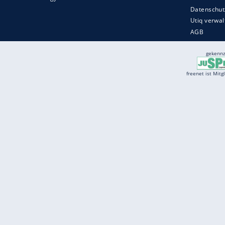
Services
Börse
Jobbörse
Spritpreis aktuell
Wetter
Ferientermine
Partnersuche
Online Angebote