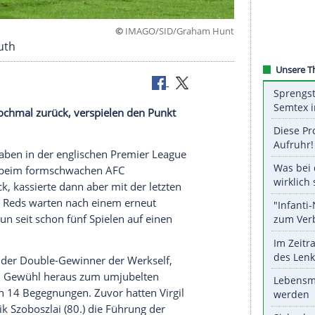
©
IMAGO/SID/Graham
in Bournemouth
Auftritts nochmal zurück, verspielen den Punkt
s.
 Liverpool haben in der englischen Premier League