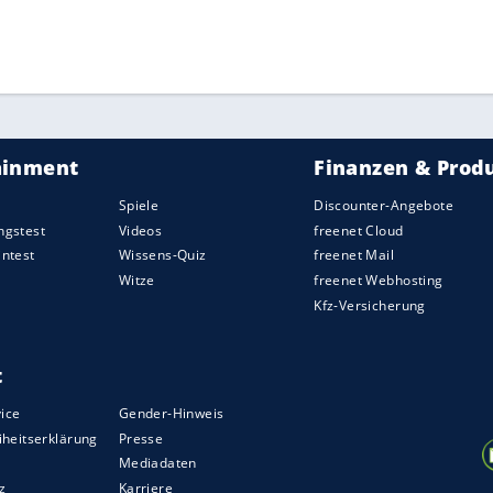
alspieler Kai Havertz sind am Sonntag (17.30
dert.
ZURÜCK ZUR STARTS