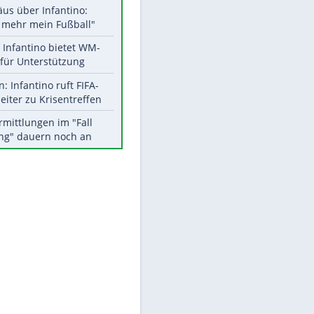
Aktuelle Ergebnisse, Tabellen
und Statistiken
Meistgelesen
"Infanti-No Go":
Pressestimmen zum Verbleib
des FIFA-Chefs
Matthäus über Infantino:
"Nicht mehr mein Fußball"