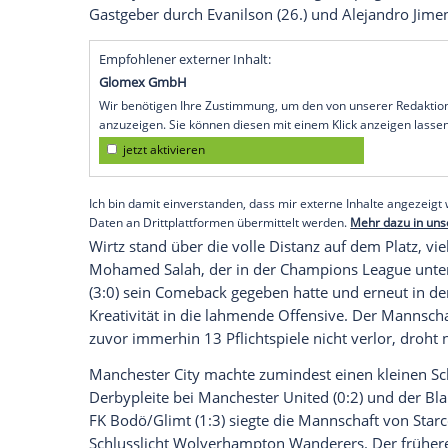
den nächsten Rückschlag kassiert. Der
Bournemouth nach einem 0:2-Rückstand z
Aktion der Partie noch den Treffer zum 2
ideenlosen und fehleranfälligen Auftritt i
Sieg.
Der frühere Leverkusener Amine Adli, mi
traf in der fünften Minute der Nachspie
Dreier der Cherries, dem erst zweiten au
van Dijk (45.+1) und der ehemalige Leipz
Gastgeber durch Evanilson (26.) und Alej
Empfohlener externer Inhalt:
Glomex GmbH
Wir benötigen Ihre Zustimmung, um den von un
anzuzeigen. Sie können diesen mit einem Klick a