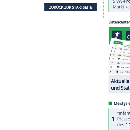
ch und befinde sich in seiner Wohnung in
Rom
in
allverband FIGC am Freitag mit.
ch gegen Estland soll Mancinis Assistent
Alberico
uch bei den Nations-League-Spielen gegen Polen
erzegowina am 18. November könnte
Mancini
ZURÜCK ZUR STARTS