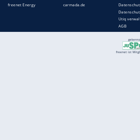
Services
Börse
Jobbörse
Spritpreis aktuell
Wetter
Ferientermine
Partnersuche
Online Angebote