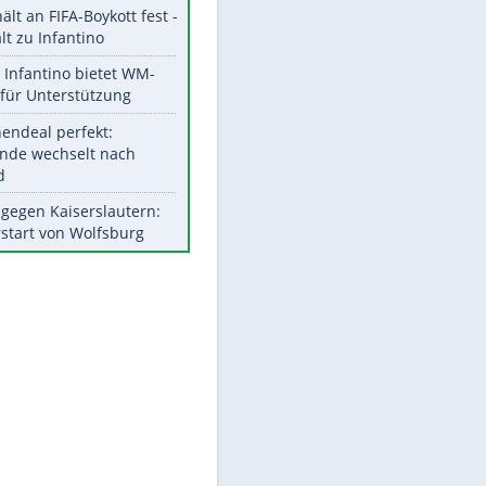
Aktuelle Ergebnisse, Tabellen
und Statistiken
Meistgelesen
"Infanti-No Go":
Pressestimmen zum Verbleib
des FIFA-Chefs
UEFA hält an FIFA-Boykott fest -
CAF hält zu Infantino