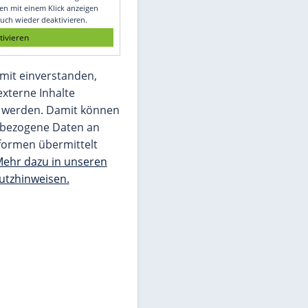
Glomex GmbH
Wir benötigen Ihre Zustimmung, um den
von unserer Redaktion eingebundenen
Inhalt von Glomex GmbH anzuzeigen. Sie
können diesen mit einem Klick anzeigen
lassen und auch wieder deaktivieren.
jetzt aktivieren
Ich bin damit einverstanden,
dass mir externe Inhalte
angezeigt werden. Damit können
personenbezogene Daten an
Drittplattformen übermittelt
werden.
Mehr dazu in unseren
Datenschutzhinweisen.