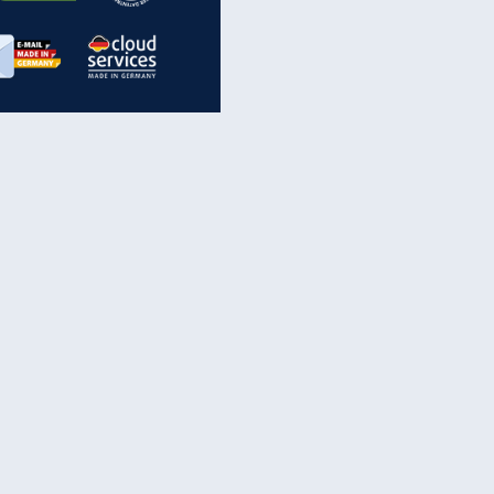
inanzen & Produkte
iscounter-Angebote
Online-Sicherheit
reenet Cloud
Ratenkredit
reenet Mail
Brutto-Netto-Rechner
reenet Webhosting
Rentenrechner
fz-Versicherung
TV-Vergleich