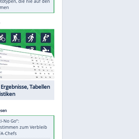
Diese TV-Legenden sind bis
heute unvergessen
Woran man Menschen mit
niedrigem EQ erkennt
Torlos gegen Kaiserslautern:
Stotterstart von Wolfsburg
Ist ein Vulkanausbruch in
Deutschland möglich?
5 VW-Prototypen, die nie auf den
Markt kamen
EITE
Datencenter