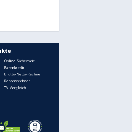
Times: Infantino bietet WM-
Finale für Unterstützung
Millionendeal perfekt:
Diomande wechselt nach
Madrid
Torlos gegen Kaiserslautern:
Stotterstart von Wolfsburg