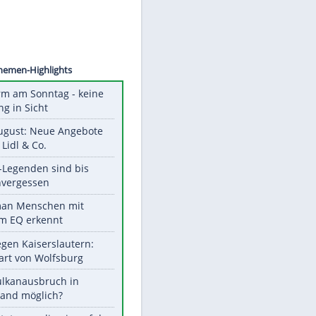
©
SID
Unsere Themen-Highlights
Hitzealarm am Sonntag - keine
Abkühlung in Sicht
Ab 10. August: Neue Angebote
bei ALDI, Lidl & Co.