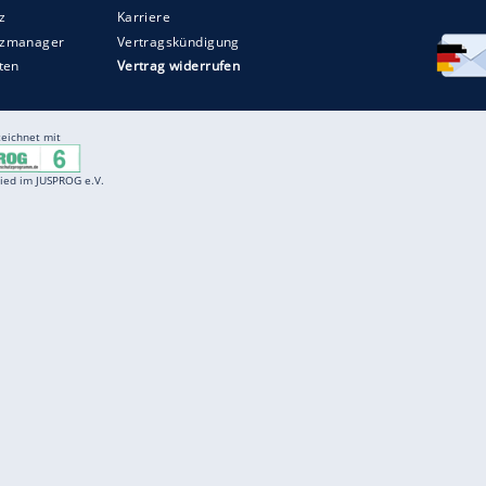
Entertainment
F
Cartoons
Spiele
D
Einbürgerungstest
Videos
f
Führerscheintest
Wissens-Quiz
f
Promi-Quiz
Witze
f
K
freenet