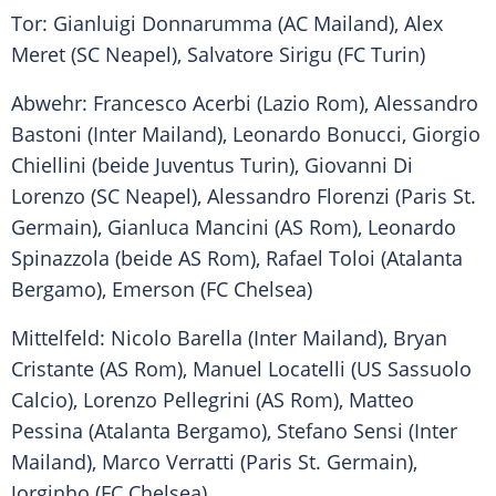
Tor: Gianluigi Donnarumma (
AC Mailand
), Alex
Meret (
SC Neapel
),
Salvatore Sirigu
(
FC Turin
)
Abwehr:
Francesco Acerbi
(
Lazio Rom
),
Alessandro
Bastoni (
Inter Mailand
),
Leonardo Bonucci
,
Giorgio
Chiellini
(beide
Juventus Turin
), Giovanni Di
Lorenzo
(
SC Neapel
),
Alessandro Florenzi
(
Paris St.
Germain
),
Gianluca Mancini
(AS Rom), Leonardo
Spinazzola (beide AS Rom), Rafael Toloi (Atalanta
Bergamo), Emerson (FC Chelsea)
Mittelfeld: Nicolo Barella (
Inter Mailand
), Bryan
Cristante (AS Rom),
Manuel Locatelli
(US
Sassuolo
Calcio),
Lorenzo
Pellegrini (AS Rom), Matteo
Pessina (Atalanta Bergamo), Stefano Sensi (
Inter
Mailand
),
Marco Verratti
(
Paris St. Germain
),
Jorginho (FC Chelsea)