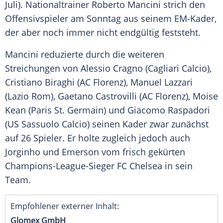
Juli). Nationaltrainer
Roberto Mancini
strich den
Offensivspieler am Sonntag aus seinem EM-Kader,
der aber noch immer nicht endgültig feststeht.
Mancini reduzierte durch die weiteren
Streichungen von
Alessio Cragno
(
Cagliari Calcio
),
Cristiano Biraghi
(
AC Florenz
),
Manuel Lazzari
(
Lazio Rom
),
Gaetano Castrovilli
(
AC Florenz
), Moise
Kean (
Paris St. Germain
) und Giacomo Raspadori
(US
Sassuolo
Calcio) seinen Kader zwar zunächst
auf 26 Spieler. Er holte zugleich jedoch auch
Jorginho und Emerson vom frisch gekürten
Champions-League-Sieger
FC Chelsea
in sein
Team.
Empfohlener externer Inhalt:
Glomex GmbH