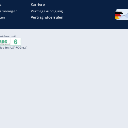
Entertainment
F
Cartoons
Spiele
D
Einbürgerungstest
Videos
f
Führerscheintest
Wissens-Quiz
f
Promi-Quiz
Witze
f
K
freenet