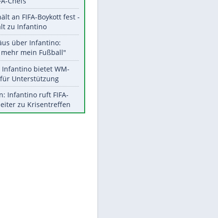
Aktuelle Ergebnisse, Tabellen
und Statistiken
Meistgelesen
"Infanti-No Go":
Pressestimmen zum Verbleib
des FIFA-Chefs
UEFA hält an FIFA-Boykott fest -
CAF hält zu Infantino