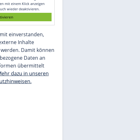
Glomex GmbH
Wir benötigen Ihre Zustimmung, um den
von unserer Redaktion eingebundenen
Inhalt von Glomex GmbH anzuzeigen. Sie
können diesen mit einem Klick anzeigen
lassen und auch wieder deaktivieren.
jetzt aktivieren
Ich bin damit einverstanden,
dass mir externe Inhalte
angezeigt werden. Damit können
personenbezogene Daten an
Drittplattformen übermittelt
werden.
Mehr dazu in unseren
Datenschutzhinweisen.