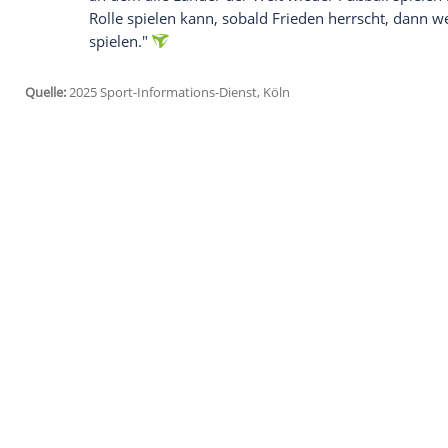
anzuzeigen. Sie können diesen mit einem Klick a
jetzt aktivieren
Ich bin damit einverstanden, dass mir externe In
Daten an Drittplattformen übermittelt werden.
Meh
Trumps Tochter Ivanka durfte bei der
Au
des Fußball-Weltverbandes FIFA, war bei
Januar
vor Ort.
Infantino betonte zudem,
Frieden
in der
in den internationalen
Fußball
öffnen. "W
erfolgreich sein werden, denn ich denke, d
Fußball
, dass wir
Frieden
haben", sagte d
an dem alle Länder der Welt wieder
Fußb
Rolle spielen kann, sobald
Frieden
herrsc
spielen."