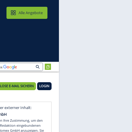
MAIL & CLOUD
Alle Angebote
KOSTENLOSE E-MAIL SICHERN
LOGIN
Video
Empfohlener externer Inhalt: