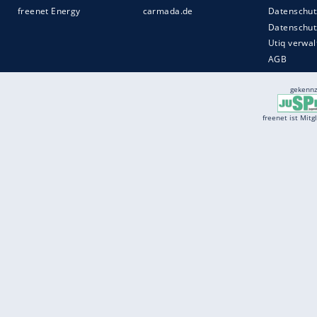
Services
Börse
Jobbörse
Spritpreis aktuell
Wetter
Ferientermine
Partnersuche
Online Angebote