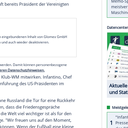
Rückkehr
Russlands
in den Welt-Fußball in
en Erfolg einer
Weltmeisterschaft
absolut
räsidenten zu haben", sagte Infantino nach
des International Football Association Board
-WM statt, an der erstmals 32 Teams teilnehmen.
ben den Vereinigten
Staaten
von
Mexiko
und
rniere
seien nur mit guter Zusammenarbeit mit
Vergessen wir nicht, dass Präsident Trump zum
meisterschaft
bereits
Präsident der Vereinigten
serer Redaktion eingebundenen Inhalt von Glomex GmbH