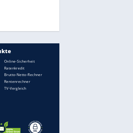
Matthäus über Infantino:
"Nicht mehr mein Fußball"
EITE
Times: Infantino bietet WM-
Finale für Unterstützung
Medien: Infantino ruft FIFA-
Mitarbeiter zu Krisentreffen