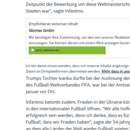
Donald Trump
betont und zugleich eine
Aussicht gestellt. "Ich denke, es ist für d
entscheidend, eine enge
Beziehung
zum P
seiner
Anreise
zur
Generalversammlung
(IFAB) in
Belfast
.
In diesem Jahr findet in den
USA
die Klub
2026 folgt die
Weltmeisterschaft
, die ne
Kanada
ausgetragen wird.
Erfolgreiche
Tu
den politischen Entscheidern möglich. "
Zeitpunkt der Bewerbung um diese
Welt
Staaten
war", sagte Infantino.
Empfohlener externer Inhalt:
Glomex GmbH
Wir benötigen Ihre Zustimmung, um den von un