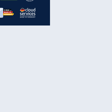
inanzen & Produkte
iscounter-Angebote
Online-Sicherheit
reenet Cloud
Ratenkredit
reenet Mail
Brutto-Netto-Rechner
reenet Webhosting
Rentenrechner
fz-Versicherung
TV-Vergleich