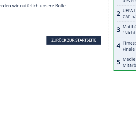
nzeigen lassen und auch wieder deaktivieren.
halte angezeigt werden. Damit können personenbezogene
r dazu in unseren Datenschutzhinweisen.
slosung
der Klub-WM mitwirken. Infantino, Chef
 der
Amtseinführung
des US-Präsidenten im
Ukraine
könne
Russland
die Tür für eine
Rückkehr
ir alle hoffen, dass die Friedensgespräche
ass es für die Welt viel wichtiger ist als für den
er 54-Jährige. "Wir freuen uns auf den Moment,
all
spielen können. Wenn der
Fußball
eine kleine
ht, dann werden wir natürlich unsere Rolle