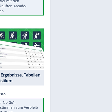
Die größten Mythen über
Medikamente
Auftakt-Misere gestoppt: Berlin
gewinnt in Bochum
Vorsicht: Diese 17 Dinge hassen
Katzen
Illegales Asphalt-Kartell muss
Mio-Strafe zahlen
Memo-Spiel mit den
meistverkauften Arcade-
Maschinen
Datencenter