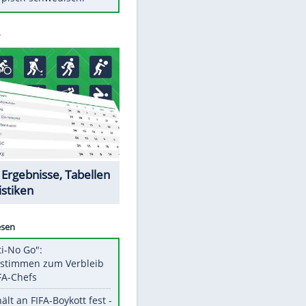
Diese Autos haben uns verlassen
Randale in Dresden: DFB-
Bundesgericht bestätigt Urteil
Mit diesen Tricks wird der Grill
ruckzuck sauber
So nutzt man alte Smartphones
sinnvoll
Das ist typisch schwedisch!
Datencenter