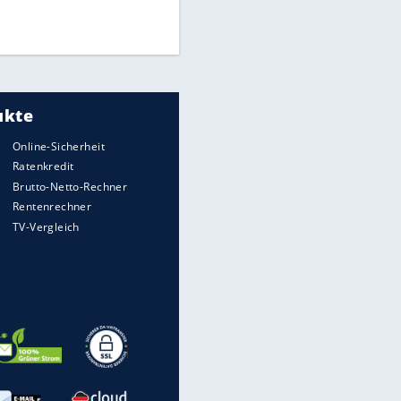
Times: Infantino bietet WM-
Finale für Unterstützung
Medien: Infantino ruft FIFA-
Mitarbeiter zu Krisentreffen