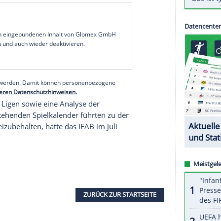
 und Dortmund-Trainer
Ottmar Hitzfeld
ist kein
e eingeführten fünf
Auswechslungen
im
Fußball
.
uf die Frage, ob es dabei bleiben soll: "Nein. Bitte
lungen
sind eine Katastrophe, die schaden dem
l Association Board
(IFAB) hatten das
lastung der Spieler nach dem Lockdown zu
uswechslungen
pro Team pro Spiel bleibt
serer Redaktion eingebundenen Inhalt von Glomex GmbH
nzeigen lassen und auch wieder deaktivieren.