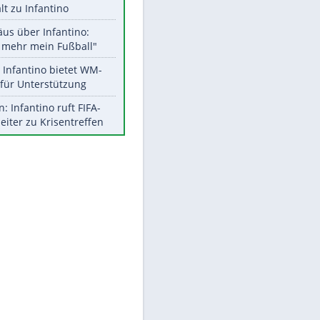
Aktuelle Ergebnisse, Tabellen
und Statistiken
Meistgelesen
"Infanti-No Go":
Pressestimmen zum Verbleib
EITE
des FIFA-Chefs
UEFA hält an FIFA-Boykott fest -
CAF hält zu Infantino
Matthäus über Infantino:
"Nicht mehr mein Fußball"