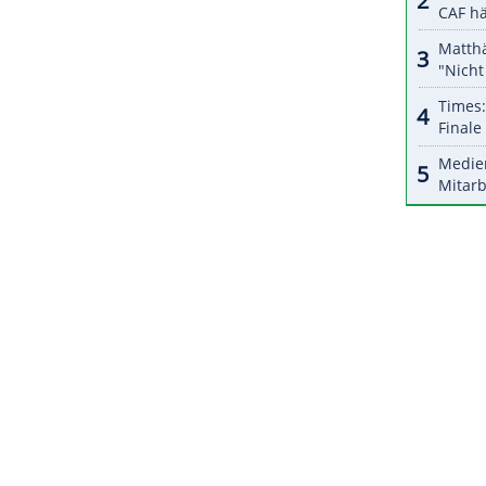
halte angezeigt werden. Damit können personenbezogene
r dazu in unseren Datenschutzhinweisen.
en aus den Ligen sowie eine Analyse der
f den anstehenden Spielkalender führten zu der
uli 2021 beizubehalten, hatte das IFAB im Juli
ZURÜCK ZUR STARTS