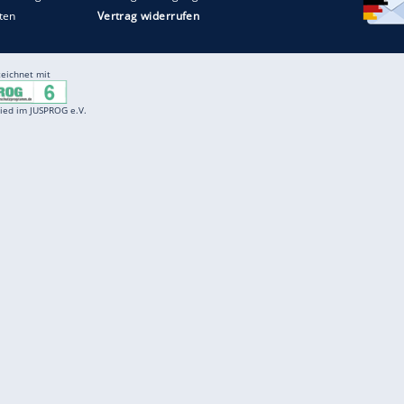
Entertainment
F
Cartoons
Spiele
D
Einbürgerungstest
Videos
f
Führerscheintest
Wissens-Quiz
f
Promi-Quiz
Witze
f
K
freenet
Kundenservice
Gender-Hinweis