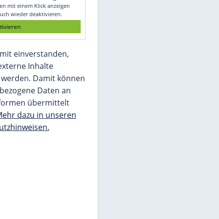
Glomex GmbH
Wir benötigen Ihre Zustimmung, um den
von unserer Redaktion eingebundenen
Inhalt von Glomex GmbH anzuzeigen. Sie
können diesen mit einem Klick anzeigen
lassen und auch wieder deaktivieren.
jetzt aktivieren
Ich bin damit einverstanden,
dass mir externe Inhalte
angezeigt werden. Damit können
personenbezogene Daten an
Drittplattformen übermittelt
werden.
Mehr dazu in unseren
Datenschutzhinweisen.