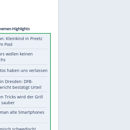
©
SID
Unsere Themen-Highlights
Obduktion: Kleinkind in Preetz
ertrank im Pool
Diese Stars wollen keinen
Nachwuchs