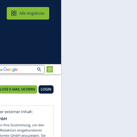
MAIL & CLOUD
Alle Angebote
KOSTENLOSE E-MAIL SICHERN
LOGIN
Video
Empfohlener externer Inhalt: