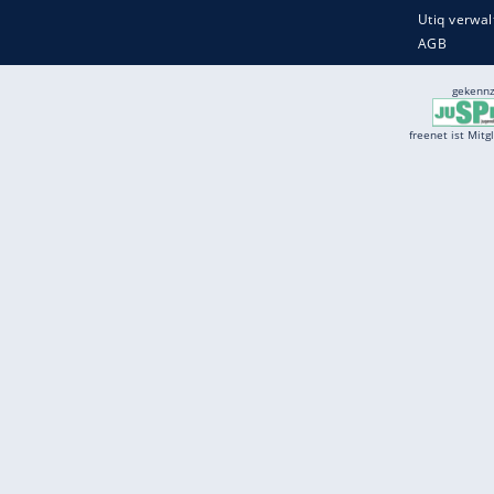
Services
Börse
Jobbörse
Spritpreis aktuell
Wetter
Ferientermine
Partnersuche
Online Angebote
freenet Mobilfunk
freenet Video