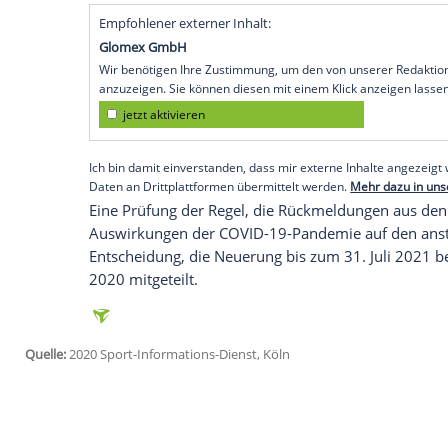
Nürnberg
(SID) - Der ehemalige Bayern-
Freund der während der Corona-Pandemi
Im kicker-Interview sagte der 71-Jährige a
zurück zu drei wie zuvor. Fünf
Auswechs
Fußball
."
Die Regelhüter des
International Footbal
Auswechselkontingent erhöht, um die Be
reduzieren. Und die Erhöhung auf fünf
A
zunächst bestehen.
Empfohlener externer Inhalt:
Glomex GmbH
Wir benötigen Ihre Zustimmung, um den von un
anzuzeigen. Sie können diesen mit einem Klick a
jetzt aktivieren