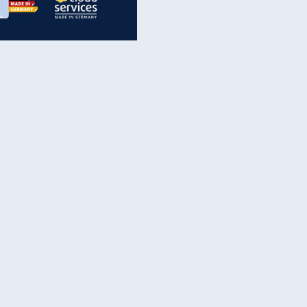
inanzen & Produkte
iscounter-Angebote
Online-Sicherheit
reenet Cloud
Ratenkredit
reenet Mail
Brutto-Netto-Rechner
reenet Webhosting
Rentenrechner
fz-Versicherung
TV-Vergleich