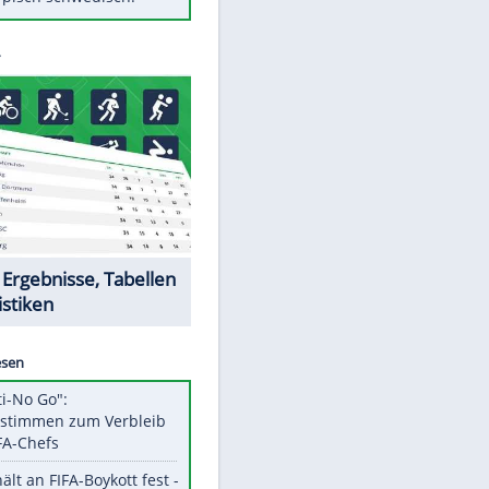
Diese Autos haben uns verlassen
Randale in Dresden: DFB-
Bundesgericht bestätigt Urteil
Mit diesen Tricks wird der Grill
ruckzuck sauber
So nutzt man alte Smartphones
sinnvoll
Das ist typisch schwedisch!
Datencenter