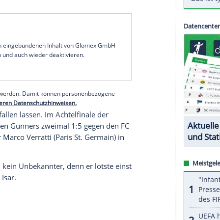
Meistertrainer
Ottmar Hitzfeld
empfiehlt Fußball-
eizer Nationalspieler
Granit Xhaka
(24) vom
FC
uf dem Radar. Xhaka ist immer ein Thema für
ung ist noch nicht abgeschlossen", sagte der 67-
bei den Bayern und
Borussia Dortmund
tätig, dem
inem Nachfolger des spanischen Welt- und
 Saisonende seine Karriere beendet. Xhaka war im
uro Ablöse von
Borussia Mönchengladbach
in die
echselt.
serer Redaktion eingebundenen Inhalt von Glomex GmbH
nzeigen lassen und auch wieder deaktivieren.