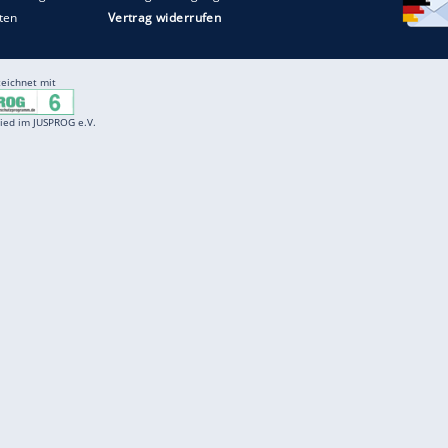
Entertainment
F
Cartoons
Spiele
D
Einbürgerungstest
Videos
f
Führerscheintest
Wissens-Quiz
f
Promi-Quiz
Witze
f
K
freenet
Kundenservice
Gender-Hinweis