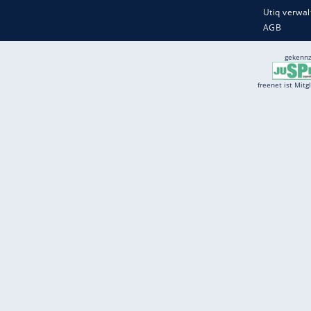
Services
Börse
Jobbörse
Spritpreis aktuell
Wetter
Ferientermine
Partnersuche
Online Angebote
freenet Mobilfunk
freenet Video