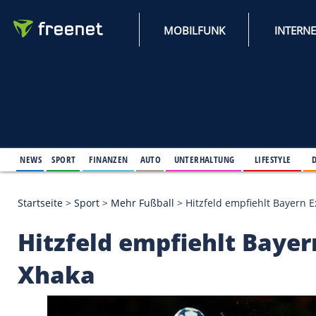
MOBILFUNK
NEWS
SPORT
FINANZEN
AUTO
UNTERHALTUNG
L
Startseite
>
Sport
>
Mehr Fußball
>
Hitzfeld empfie
Hitzfeld empfiehlt 