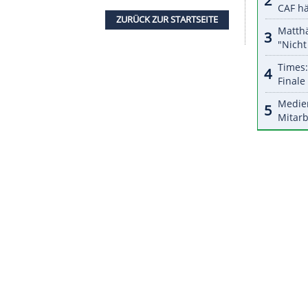
halte angezeigt werden. Damit können personenbezogene
r dazu in unseren Datenschutzhinweisen.
n London gefallen lassen. Im Achtelfinale der
spieler mit den Gunners zweimal 1:5 gegen den
FC
 Italiener Marco Verratti (Paris St. Germain) in
in
München
kein Unbekannter, denn er lotste einst
ach an die Isar.
ZURÜCK ZUR STARTS