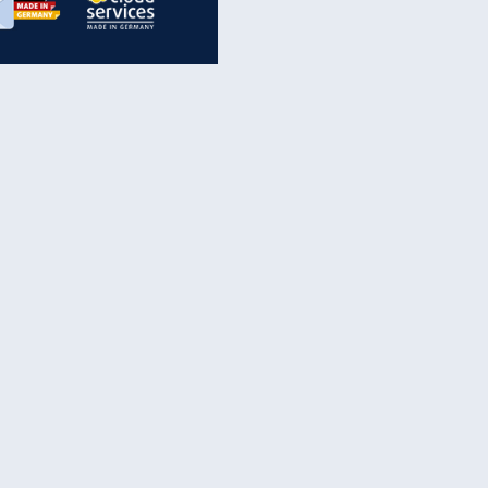
inanzen & Produkte
iscounter-Angebote
Online-Sicherheit
reenet Cloud
Ratenkredit
reenet Mail
Brutto-Netto-Rechner
reenet Webhosting
Rentenrechner
fz-Versicherung
TV-Vergleich