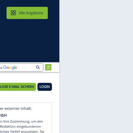
MAIL & CLOUD
Alle Angebote
KOSTENLOSE E-MAIL SICHERN
LOGIN
Video
Empfohlener externer Inhalt: