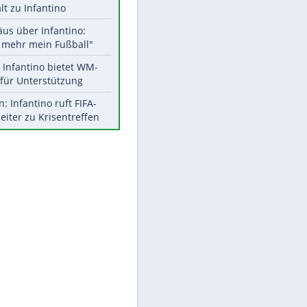
Aktuelle Ergebnisse, Tabellen
und Statistiken
Meistgelesen
"Infanti-No Go":
Pressestimmen zum Verbleib
des FIFA-Chefs
UEFA hält an FIFA-Boykott fest -
CAF hält zu Infantino
EITE
Matthäus über Infantino:
"Nicht mehr mein Fußball"