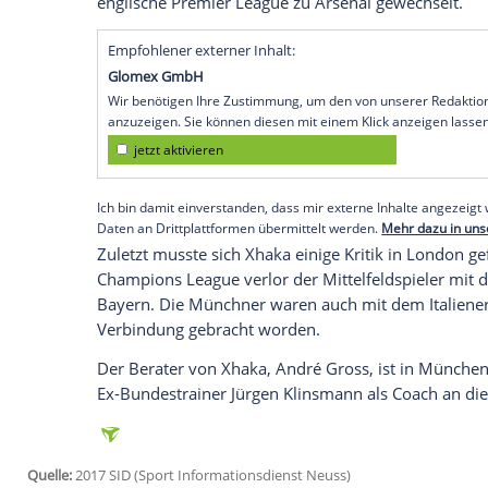
Zürich
(SID) - Der ehemalige Bundesliga-
Rekordmeister
Bayern München
den Schw
Arsenal
. "Bayern hat Xhaka sicherlich a
aktuelle Spitzenklubs und seine Entwickl
jährige
Hitzfeld
, einst sehr erfolgreich 
Schweizer Blick.
Die Münchner sind auf der Suche nach e
Europameisters
Xabi Alonso
(35), der am
vergangenen Sommer für 45 Millionen E
englische
Premier League
zu Arsenal gew
Empfohlener externer Inhalt:
Glomex GmbH
Wir benötigen Ihre Zustimmung, um den von un
anzuzeigen. Sie können diesen mit einem Klick a
jetzt aktivieren