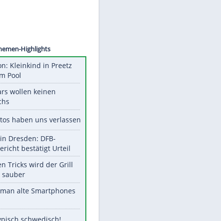
©
SID
Unsere Themen-Highlights
Obduktion: Kleinkind in Preetz
ertrank im Pool
Diese Stars wollen keinen
Nachwuchs