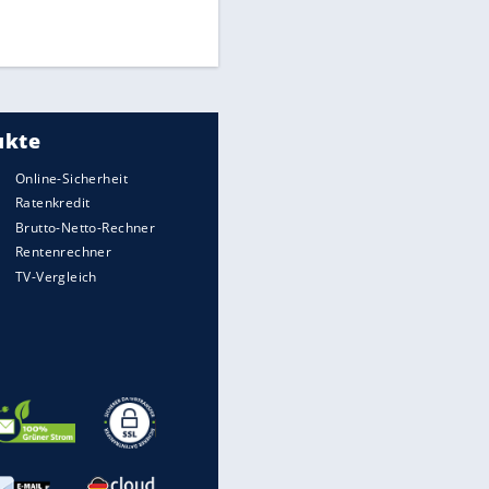
Times: Infantino bietet WM-
Finale für Unterstützung
Medien: Infantino ruft FIFA-
Mitarbeiter zu Krisentreffen