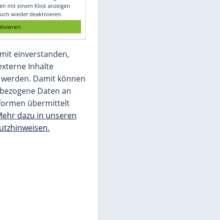
Glomex GmbH
Wir benötigen Ihre Zustimmung, um den
von unserer Redaktion eingebundenen
Inhalt von Glomex GmbH anzuzeigen. Sie
können diesen mit einem Klick anzeigen
lassen und auch wieder deaktivieren.
jetzt aktivieren
Ich bin damit einverstanden,
dass mir externe Inhalte
angezeigt werden. Damit können
personenbezogene Daten an
Drittplattformen übermittelt
werden.
Mehr dazu in unseren
Datenschutzhinweisen.