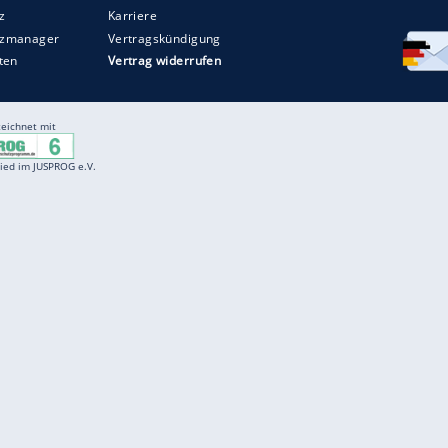
Entertainment
F
Cartoons
Spiele
D
Einbürgerungstest
Videos
f
Führerscheintest
Wissens-Quiz
f
Promi-Quiz
Witze
f
K
freenet