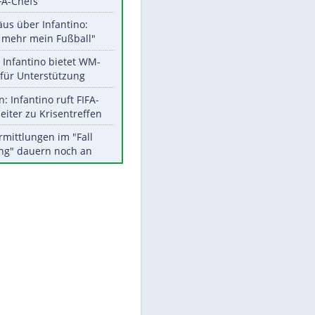
Aktuelle Ergebnisse, Tabellen
und Statistiken
Meistgelesen
"Infanti-No Go":
Pressestimmen zum Verbleib
des FIFA-Chefs
Matthäus über Infantino:
"Nicht mehr mein Fußball"