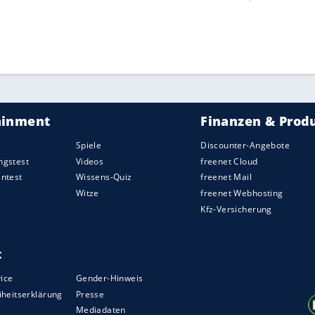
Breel Embolo standen nicht im Kader.
swärtssieg, Auswärtssieg" sangen, schraubte
h nicht einmal 25 Minuten stand es 4:0, zur
ias Sippel bekam in seinem ersten
Pflichtspiel
seit
zun den Ehrentreffer auf dem Fuß, verzog aber
: Das Zickler-Team war den Gästen, die am Freitag
ießend im Stadion-Hotel übernachtet hatten, in
chließlich einen Gang zurück.
ZURÜCK ZUR STARTS