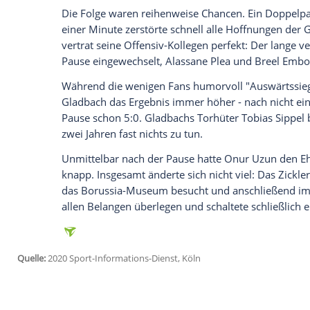
Ich bin damit einverstanden, dass mir externe In
Daten an Drittplattformen übermittelt werden.
Meh
Im ersten
Pflichtspiel
der Saison strahlte
aus, war zudem äußerst effizient, hätt
Nicht auf der Bank saß
Rose
, der wegen 
und durch ein Trainer-Trio um den ehem
vertreten wurde.
Für den Champions-League-Teilnehmer e
Beginn als unbequemer Gegner. "Unter se
zehn enttäuschend", hatte FCO-Trainer
K
Außenseiter lieferte zwar einen leidensc
Mittellinie hinaus.
Die Folge waren reihenweise Chancen. 
einer Minute zerstörte schnell alle Hoff
vertrat seine Offensiv-Kollegen perfekt: