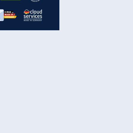
inanzen & Produkte
iscounter-Angebote
Online-Sicherheit
reenet Cloud
Ratenkredit
reenet Mail
Brutto-Netto-Rechner
reenet Webhosting
Rentenrechner
fz-Versicherung
TV-Vergleich