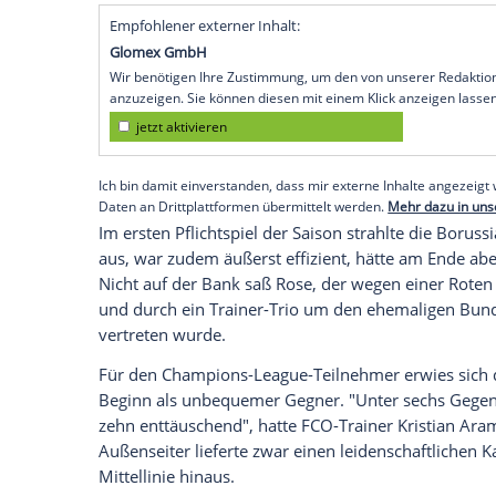
Mönchengladbach
(SID) - Die
Fohlenelf
ge
gegen den
Regionalligisten
FC Oberneul
auf Rekordjagd, zum höchsten Pokalsieg 
Hastedt 2018) reichte es aber nicht.
Patrick Herrmann
(13./14.) sorgte mit z
Verhältnisse, es war der schnellste Dopp
300 Zuschauern, alles Fans im Besitz ein
(19.), Ramy Bensebaini (25.), Nico Elvedi 
Traore
(76.).
Empfohlener externer Inhalt:
Glomex GmbH
Wir benötigen Ihre Zustimmung, um den von un
anzuzeigen. Sie können diesen mit einem Klick a
jetzt aktivieren