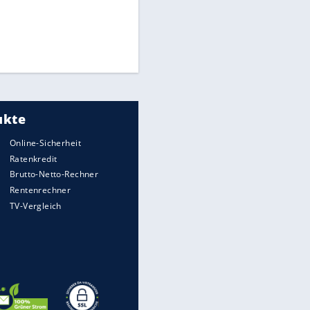
Times: Infantino bietet WM-
Finale für Unterstützung
Medien: Infantino ruft FIFA-
Mitarbeiter zu Krisentreffen
DFB: Ermittlungen im "Fall
Freigang" dauern noch an
EITE