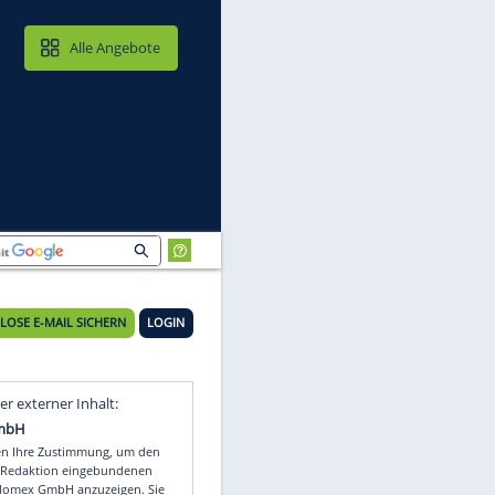
MAIL & CLOUD
Alle Angebote
KOSTENLOSE E-MAIL SICHERN
LOGIN
Video
Empfohlener externer Inhalt: