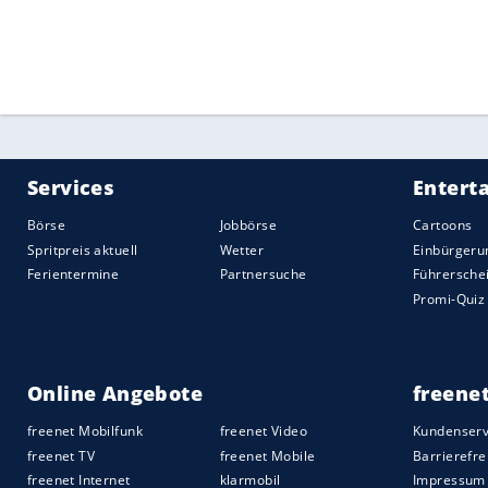
Pause eingewechselt, Alassane Plea und 
Während die wenigen Fans humorvoll "Au
Gladbach
das Ergebnis immer höher - nac
Pause schon 5:0.
Gladbachs
Torhüter Tob
zwei Jahren fast nichts zu tun.
Unmittelbar nach der Pause hatte Onur U
knapp. Insgesamt änderte sich nicht viel
das Borussia-Museum besucht und anschl
allen Belangen überlegen und schaltete s
Quelle:
2020 Sport-Informations-Dienst, Köln