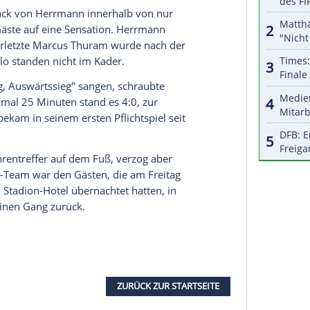
halte angezeigt werden. Damit können personenbezogene
r dazu in unseren Datenschutzhinweisen.
 die Borussia von Beginn an eine große Spielfreude
e am Ende aber sogar noch höher gewinnen müssen.
einer Roten Karte aus der Vorsaison gesperrt war
aligen Bundesliga-Profi
Alexander Zickler
rwies sich der Underdog aus Bremen nur zu
chs Gegentore wäre toll, unter zehn okay, über
ristian Arambasic
vor Anstoß gesagt. Der
haftlichen Kampf, kam selbst jedoch kaum über die
Ein Doppelpack von
Herrmann
innerhalb von nur
nungen der Gäste auf eine Sensation.
Herrmann
 Der lange verletzte Marcus Thuram wurde nach der