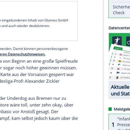
wann das "
Auswärtsspiel
" im eigenen Stadion
and
klar mit 8:0 (5:0).
Gladbach
war dabei lange
der Vereinsgeschichte (11:1 gegen den BSC
wei Toren innerhalb von 51 Sekunden früh für klare
elpack der Klub-Historie seit Datenerfassung. Vor
er Allesfahrerkarte, trafen zudem
Jonas Hofmann
(35.),
Florian Neuhaus
(52./84.) und
Ibrahima
serer Redaktion eingebundenen Inhalt von Glomex GmbH
nzeigen lassen und auch wieder deaktivieren.