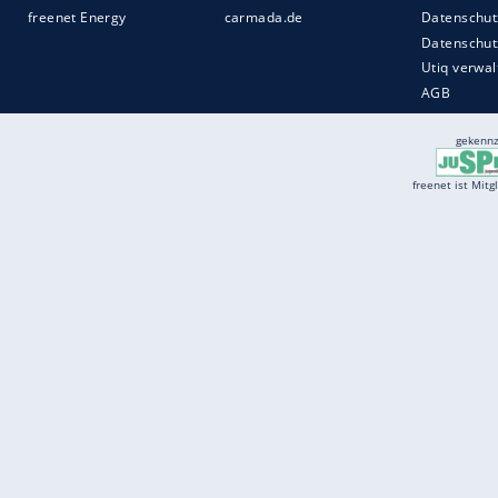
Services
Börse
Jobbörse
Spritpreis aktuell
Wetter
Ferientermine
Partnersuche
Online Angebote