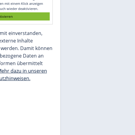
Glomex GmbH
Wir benötigen Ihre Zustimmung, um den
von unserer Redaktion eingebundenen
Inhalt von Glomex GmbH anzuzeigen. Sie
können diesen mit einem Klick anzeigen
lassen und auch wieder deaktivieren.
jetzt aktivieren
Ich bin damit einverstanden,
dass mir externe Inhalte
angezeigt werden. Damit können
personenbezogene Daten an
Drittplattformen übermittelt
werden.
Mehr dazu in unseren
Datenschutzhinweisen.