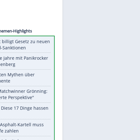
©
SID
Unsere Themen-Highlights
US-Senat billigt Gesetz zu neuen
Russland-Sanktionen
Durch die Jahre mit Panikrocker
Udo Lindenberg