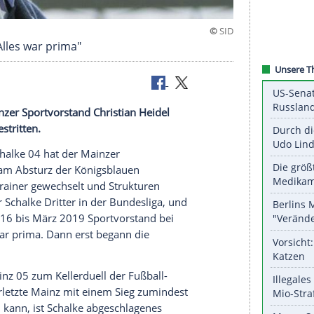
bsturz: "Alles war prima"
at der Mainzer Sportvorstand
Christian Heidel
gsblauen
bestritten.
m Ex-Klub
Schalke 04
hat der Mainzer