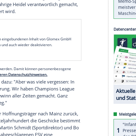
antwortung am
Absturz
der
Königsblauen
er gekauft, Trainer gewechselt und Strukturen
bschied war
Schalke
Dritter in der Bundesliga, und
, von Juli 2016 bis März 2019 Sportvorstand bei
itik, alles war prima. Dann erst begann die
 der
FSV Mainz 05
zum Kellerduell der
Fußball-
Tabellenvorletzte
Mainz
mit einem Sieg zumindest
tz klettern kann, ist
Schalke
abgeschlagenes
ch der 57-jährige
Heidel
verantwortlich gemacht,
tik kritisiert wird.
serer Redaktion eingebundenen Inhalt von Glomex GmbH