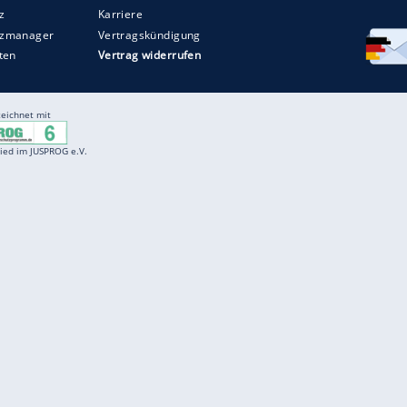
Entertainment
F
Cartoons
Spiele
D
Einbürgerungstest
Videos
f
Führerscheintest
Wissens-Quiz
f
Promi-Quiz
Witze
f
K
freenet