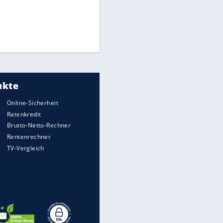
Times: Infantino bietet WM-
Finale für Unterstützung
Medien: Infantino ruft FIFA-
Mitarbeiter zu Krisentreffen
Matthäus über Infantino:
"Nicht mehr mein Fußball"
EITE