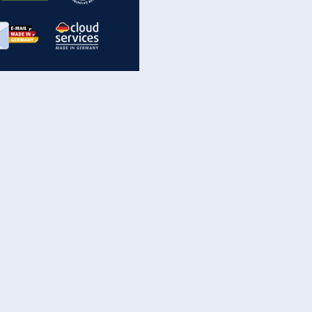
inanzen & Produkte
iscounter-Angebote
Online-Sicherheit
reenet Cloud
Ratenkredit
reenet Mail
Brutto-Netto-Rechner
reenet Webhosting
Rentenrechner
fz-Versicherung
TV-Vergleich