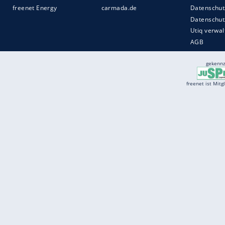
Services
Börse
Jobbörse
Spritpreis aktuell
Wetter
Ferientermine
Partnersuche
Online Angebote