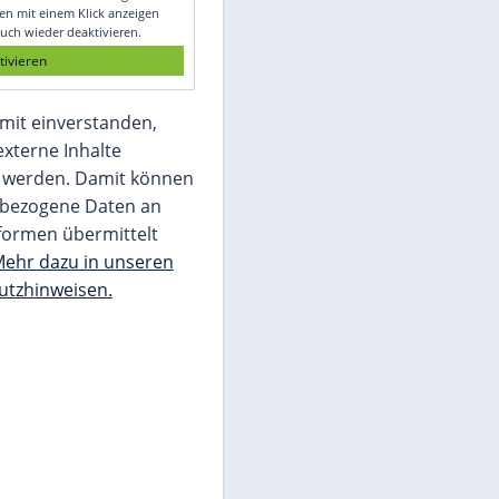
Glomex GmbH
Wir benötigen Ihre Zustimmung, um den
von unserer Redaktion eingebundenen
Inhalt von Glomex GmbH anzuzeigen. Sie
können diesen mit einem Klick anzeigen
lassen und auch wieder deaktivieren.
jetzt aktivieren
Ich bin damit einverstanden,
dass mir externe Inhalte
angezeigt werden. Damit können
personenbezogene Daten an
Drittplattformen übermittelt
werden.
Mehr dazu in unseren
Datenschutzhinweisen.