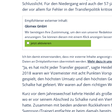
Sportvorstand
Christian Heidel
eine Ver
bestritten. "Nach mir wurden viele Spiel
verändert. Zehn Monate nach meinem A
alle waren voller Euphorie", sagte
Heidel
Schalke
, der Sport Bild: "Da kam keine Kr
Talfahrt."
Am Freitagabend (20.30 Uhr/DAZN) tritt
Bundesliga
auf
Schalke
an. Während der 
vorübergehend auf einen Nichtabstiegspla
Schlusslicht. Für den
Niedergang
wird au
der vor allem für Fehler in der Transferpoli
Empfohlener externer Inhalt:
Glomex GmbH
Wir benötigen Ihre Zustimmung, um den von un