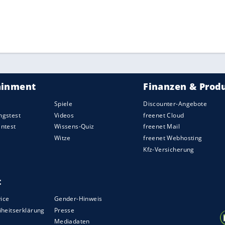
en. Es gibt keinen Grund, sich auf die Schulter
atz."
ZURÜCK ZUR STARTS