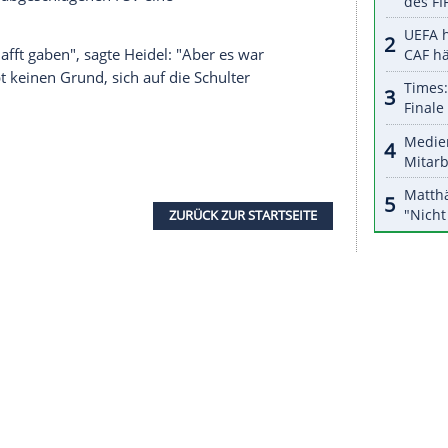
nzeigen lassen und auch wieder deaktivieren.
halte angezeigt werden. Damit können personenbezogene
r dazu in unseren Datenschutzhinweisen.
sagte
Heidel
dazu: "Aber was viele vergessen: In
nkten Vorsprung. Wir haben
Champions League
höchsten Gewinn aller Zeiten gemacht. Ganz
richtigen Weg."
el
als großer Hoffnungsträger nach
Mainz
zurück,
nd ein Vierteljahrhundert die Geschicke bestimmt
kkehrern Martin Schmidt (Sportdirektor) und Bo
mals bereits abgeschlagenen FSV eine
wung geschafft gaben", sagte
Heidel
: "Aber es war