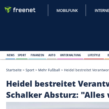
MOBILFUNK
NEWS
SPORT
FINANZEN
AUTO
UNTERHALTUNG
L
Startseite
>
Sport
>
Mehr Fußball
>
Heidel bestreit
Heidel bestreitet V