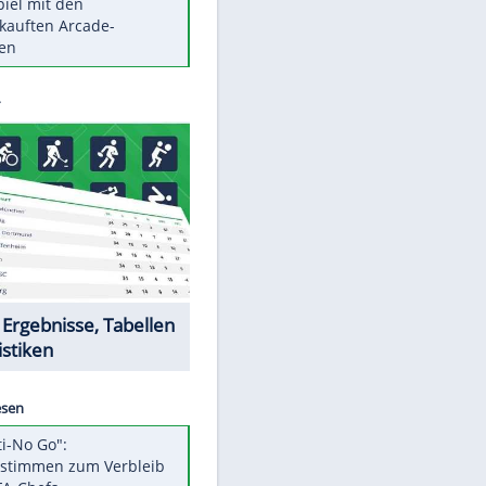
Die größten Mythen über
Medikamente
Berlins Matchwinner Grönning:
"Veränderte Perspektive"
Vorsicht: Diese 17 Dinge hassen
Katzen
Illegales Asphalt-Kartell muss
Mio-Strafe zahlen
Memo-Spiel mit den
meistverkauften Arcade-
Maschinen
Datencenter