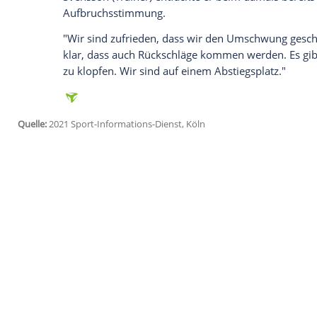
anzuzeigen. Sie können diesen mit einem Klick a
jetzt aktivieren
Ich bin damit einverstanden, dass mir externe In
Daten an Drittplattformen übermittelt werden.
Meh
"Ja, es hat nicht jeder Transfer gepasst", 
2018 waren wir Vizemeister mit acht Pu
gespielt, den höchsten Umsatz und den 
Schalke
hat gefeiert. Wir waren auf dem 
Kurz vor dem Jahreswechsel kehrte
Heid
wo er vor seinem Abschied zu
Schalke
ru
hatte. Zusammen mit beiden anderen Rüc
Svensson (Trainer) entfachte er beim da
Aufbruchsstimmung.
"Wir sind zufrieden, dass wir den Umsch