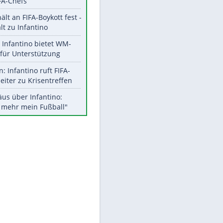
Aktuelle Ergebnisse, Tabellen
und Statistiken
Meistgelesen
"Infanti-No Go":
Pressestimmen zum Verbleib
des FIFA-Chefs
UEFA hält an FIFA-Boykott fest -
CAF hält zu Infantino