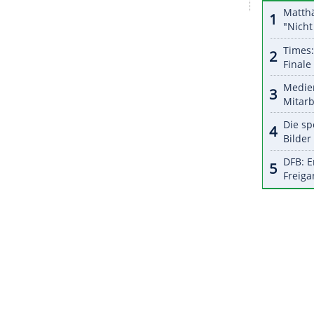
halte angezeigt werden. Damit können personenbezogene
r dazu in unseren Datenschutzhinweisen.
t Anfang Februar gegen Wolfsburg seinen bisher
nschluss an die Europapokal-Plätze zu verlieren.
le. Dem Team fehlen fünf Punkte auf einen Nicht-
ZURÜCK ZUR STARTS