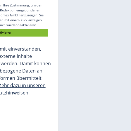
Video
Empfohlener externer Inhalt:
Glomex GmbH
Wir benötigen Ihre Zustimmung, um den
von unserer Redaktion eingebundenen
Inhalt von Glomex GmbH anzuzeigen. Sie
können diesen mit einem Klick anzeigen
lassen und auch wieder deaktivieren.
jetzt aktivieren
Ich bin damit einverstanden,
dass mir externe Inhalte
angezeigt werden. Damit können
personenbezogene Daten an
Drittplattformen übermittelt
werden.
Mehr dazu in unseren