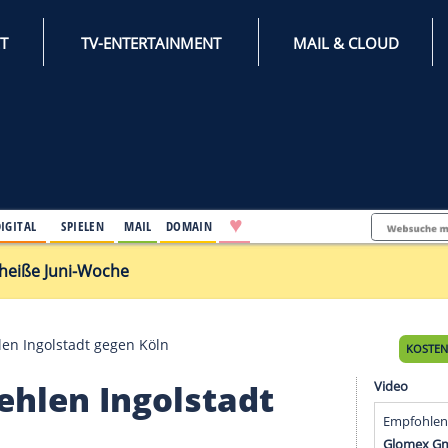
INTERNET
TV-ENTERTAINMENT
♥
IFESTYLE
DIGITAL
SPIELEN
MAIL
DOMAIN
rch extrem heiße Juni-Woche
ipertz fehlen Ingolstadt gegen Köln