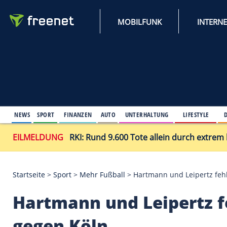
MOBILFUNK
NEWS
SPORT
FINANZEN
AUTO
UNTERHALTUNG
L
EILMELDUNG
RKI: Rund 9.600 Tote allein du
Startseite
>
Sport
>
Mehr Fußball
>
Hartmann und Le