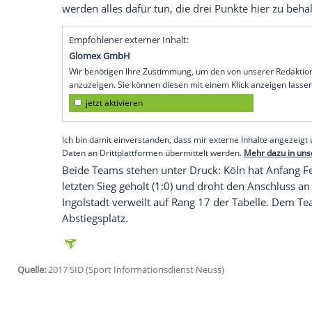
Trainer Maik Walpurgis muss im Bundesli
Köln am Samstag erneut auf Moritz Hart
Ingolstadt
(SID) - Trainer
Maik Walpurgis
gegen den 1. FC
Köln
am Samstag (18.30 
Der Mittelstürmer kuriert eine Obersche
Leipertz wird wegen Oberschenkelproble
wie
Walpurgis
am Donnerstag mitteilte.
Trotz der Ausfälle seiner Teamkollegen z
Partie kämpferisch: "Wir wissen, dass
Kö
werden alles dafür tun, die drei Punkte h
Empfohlener externer Inhalt:
Glomex GmbH
Wir benötigen Ihre Zustimmung, um den von un
anzuzeigen. Sie können diesen mit einem Klick a