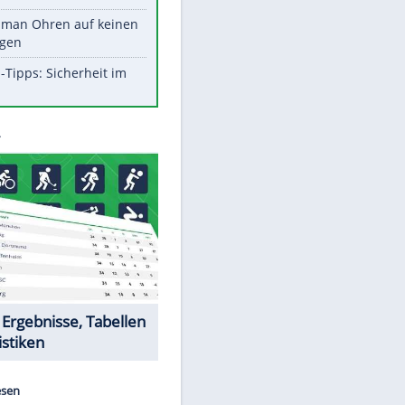
Werk?
Diese Promi-Outfits sorgten für
Aufruhr!
Was bei der Vogelfütterung
wirklich sinnvoll ist
Die schlimmsten Bad Boys der
Sportwelt
Im Zeitraffer: Die Entwicklung
des Lenkrades
So sollte man Ohren auf keinen
Fall reinigen
Experten-Tipps: Sicherheit im
Internet