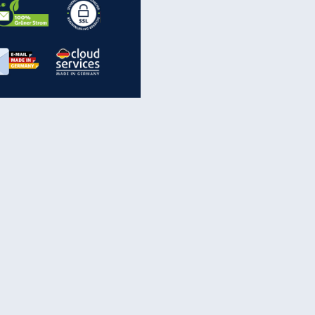
inanzen & Produkte
iscounter-Angebote
Online-Sicherheit
reenet Cloud
Ratenkredit
reenet Mail
Brutto-Netto-Rechner
reenet Webhosting
Rentenrechner
fz-Versicherung
TV-Vergleich