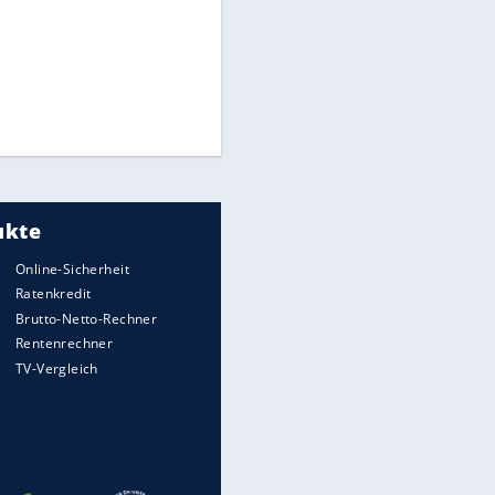
Times: Infantino bietet WM-
Finale für Unterstützung
Medien: Infantino ruft FIFA-
Mitarbeiter zu Krisentreffen
Die spektakulärsten Handball-
Bilder
DFB: Ermittlungen im "Fall
Freigang" dauern noch an