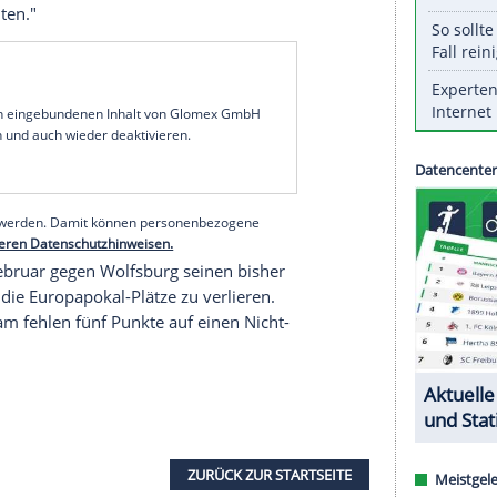
ga-Heimspiel des FC Ingolstadt gegen den 1. FC
mann verzichten.
muss im Bundesliga-Heimspiel des
FC Ingolstadt
Uhr/Sky) erneut auf
Moritz Hartmann
verzichten.
nkelverletzung aus. Auch Rechtsaußen Robert
men im Spiel gegen den Tabellensiebten fehlen,
eigte sich Kapitän
Marvin Matip
im Vorfeld der
ln
in der aktuellen Verfassung zu schlagen ist. Wir
ier zu behalten."
serer Redaktion eingebundenen Inhalt von Glomex GmbH
nzeigen lassen und auch wieder deaktivieren.