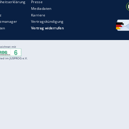
Entertainment
F
Cartoons
Spiele
D
Einbürgerungstest
Videos
f
Führerscheintest
Wissens-Quiz
f
Promi-Quiz
Witze
f
K