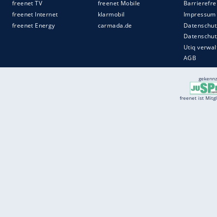
Services
Börse
Jobbörse
Spritpreis aktuell
Wetter
Ferientermine
Partnersuche