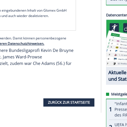
eague
5:2 (3:1) gegen den vom ehemaligen
erten
FC Southampton
.
Gündogan
(45.+3) erzielte
er.
n Teammanager
Pep Guardiola
mit einem Spiel mehr
ersten Verfolger
Manchester United
. Nur ein
m Weg zum siebten Meistertitel noch
serer Redaktion eingebundenen Inhalt von Glomex GmbH
nzeigen lassen und auch wieder deaktivieren.
halte angezeigt werden. Damit können personenbezogene