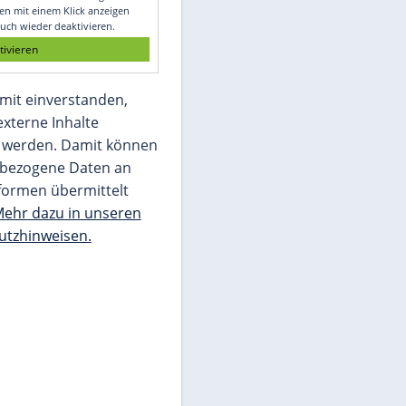
Glomex GmbH
Wir benötigen Ihre Zustimmung, um den
von unserer Redaktion eingebundenen
Inhalt von Glomex GmbH anzuzeigen. Sie
können diesen mit einem Klick anzeigen
lassen und auch wieder deaktivieren.
jetzt aktivieren
Ich bin damit einverstanden,
dass mir externe Inhalte
angezeigt werden. Damit können
personenbezogene Daten an
Drittplattformen übermittelt
werden.
Mehr dazu in unseren
Datenschutzhinweisen.