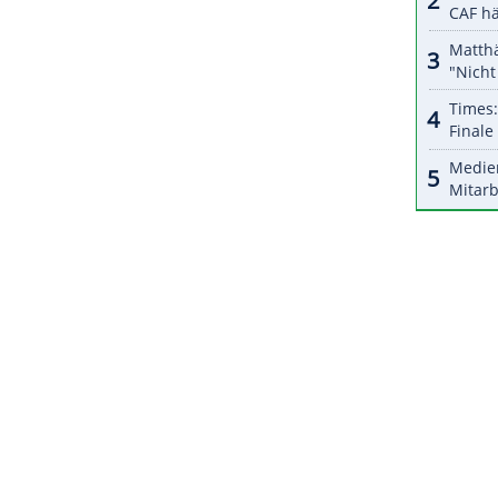
r dazu in unseren Datenschutzhinweisen.
gan
der frühere Bundesligaprofi Kevin De Bruyne
eweils doppelt. James Ward-Prowse
liche 1:1 erzielt, zudem war Che Adams (56.) für
ZURÜCK ZUR STARTS