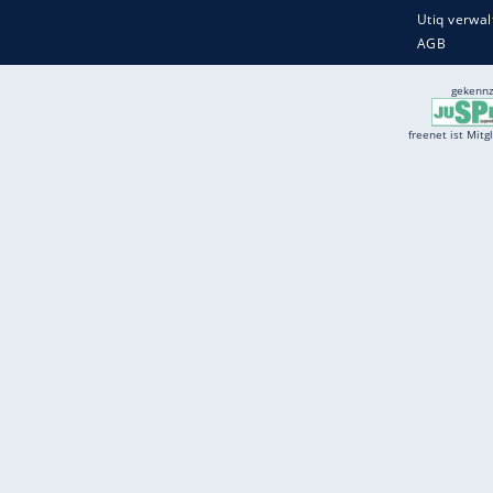
Services
Börse
Jobbörse
Spritpreis aktuell
Wetter
Ferientermine
Partnersuche
Online Angebote
freenet Mobilfunk
freenet Video