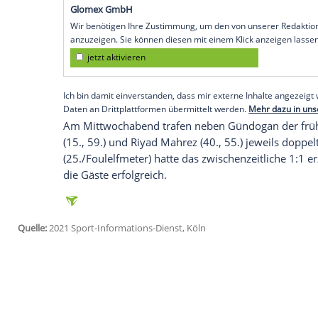
Tabellenführer der englischen
Premier L
Bundesligacoach
Ralph Hasenhüttl
traini
dabei seinen bereits zwölften Saisontreff
In der Tabelle liegt die Mannschaft vo
auf dem Konto satte 14 Punkte vor dem 
plötzlicher Einbruch kann
ManCity
auf de
ausbremsen.
Empfohlener externer Inhalt:
Glomex GmbH
Wir benötigen Ihre Zustimmung, um den von un
anzuzeigen. Sie können diesen mit einem Klick a
jetzt aktivieren
Ich bin damit einverstanden, dass mir externe In