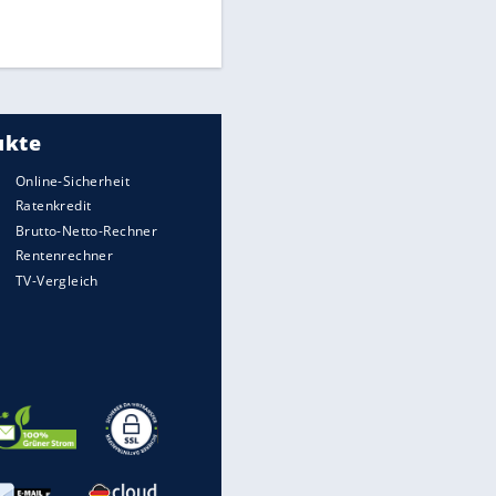
Times: Infantino bietet WM-
Finale für Unterstützung
Medien: Infantino ruft FIFA-
Mitarbeiter zu Krisentreffen