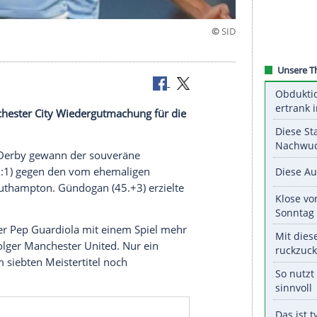
elkurs
an
hat
Manchester City
Wiedergutmachung
für die
 betrieben.
 Manchester-Derby gewann der souveräne