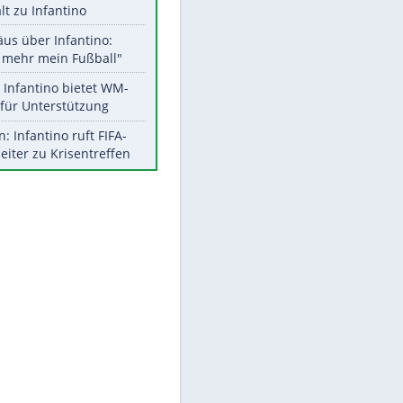
Aktuelle Ergebnisse, Tabellen
und Statistiken
Meistgelesen
EITE
"Infanti-No Go":
Pressestimmen zum Verbleib
des FIFA-Chefs
UEFA hält an FIFA-Boykott fest -
CAF hält zu Infantino
Matthäus über Infantino:
"Nicht mehr mein Fußball"