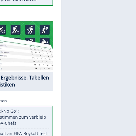
Diese Autos haben uns verlassen
Klose vor Saisonstart: "Ab
Sonntag ist Druck da"
Mit diesen Tricks wird der Grill
ruckzuck sauber
So nutzt man alte Smartphones
sinnvoll
Das ist typisch schwedisch!
Datencenter