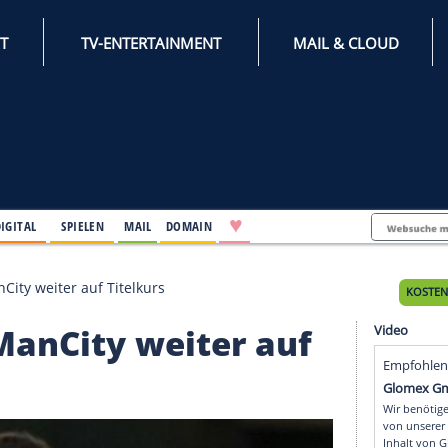
INTERNET
TV-ENTERTAINMENT
♥
IFESTYLE
DIGITAL
SPIELEN
MAIL
DOMAIN
erneut: ManCity weiter auf Titelkurs
eut: ManCity weiter au