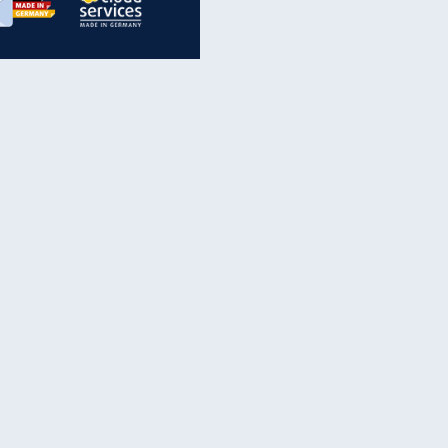
inanzen & Produkte
iscounter-Angebote
Online-Sicherheit
reenet Cloud
Ratenkredit
reenet Mail
Brutto-Netto-Rechner
reenet Webhosting
Rentenrechner
fz-Versicherung
TV-Vergleich