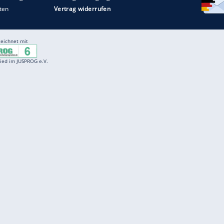
Entertainment
F
Cartoons
Spiele
D
Einbürgerungstest
Videos
f
Führerscheintest
Wissens-Quiz
f
Promi-Quiz
Witze
f
K
freenet
Kundenservice
Gender-Hinweis