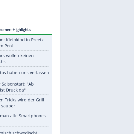
©
SID
Unsere Themen-Highlights
Obduktion: Kleinkind in Preetz
ertrank im Pool
Diese Stars wollen keinen
Nachwuchs