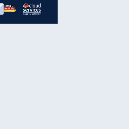
inanzen & Produkte
iscounter-Angebote
Online-Sicherheit
reenet Cloud
Ratenkredit
reenet Mail
Brutto-Netto-Rechner
reenet Webhosting
Rentenrechner
fz-Versicherung
TV-Vergleich