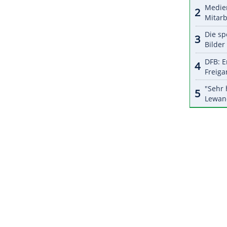
chen Fußball-Bundes (
DFB
) hat
Gündogan
eine
ter den Spielern ausgemacht. "Ich habe das
ehr gerne zur Nationalmannschaft anreist", betonte
heit vielleicht ein bisschen anders, als der Druck
 gab. Man merkt, dass der Spaß wieder da ist. Das
reiche Zusammenarbeit."
ZURÜCK ZUR STARTS