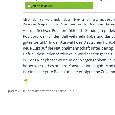
29-Jährige bei "kicker meets DAZN - der 
Individuelle Klasse sei nicht immer alle
Nürnberger: "In den letzten Jahren hat 
besten Spieler hatte. Vielmehr waren die 
gestartet sind und die richtigen Entsche
Empfohlener externer Inhalt:
Glomex GmbH
Wir benötigen Ihre Zustimmung, um den von un
anzuzeigen. Sie können diesen mit einem Klick a
jetzt aktivieren
Ich bin damit einverstanden, dass mir externe In
Daten an Drittplattformen übermittelt werden.
Meh
Auf der Sechser-Position fühlt sich
Günd
Position, weil ich den Ball viel mehr hab