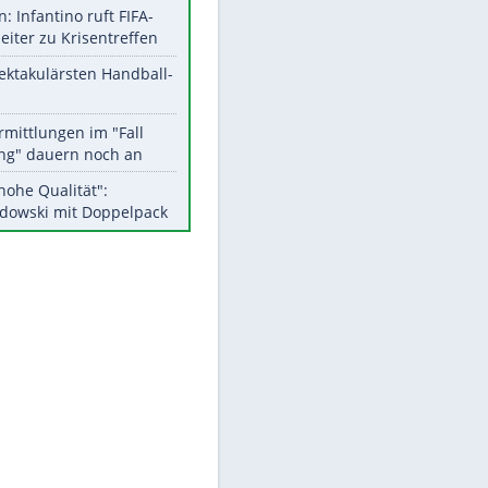
Aktuelle Ergebnisse, Tabellen
und Statistiken
Meistgelesen
EITE
Matthäus über Infantino:
"Nicht mehr mein Fußball"
Medien: Infantino ruft FIFA-
Mitarbeiter zu Krisentreffen