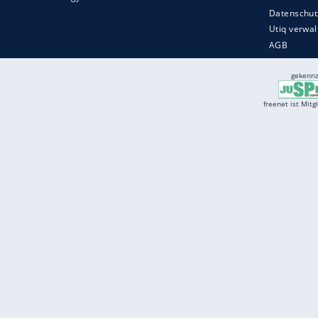
Services
Börse
Jobbörse
Spritpreis aktuell
Wetter
Ferientermine
Partnersuche
Online Angebote