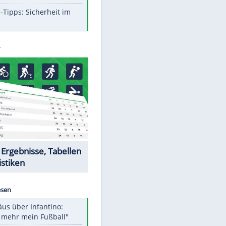
Aufruhr!
Was bei der Vogelfütterung
wirklich sinnvoll ist
Die schlimmsten Bad Boys der
Sportwelt
Im Zeitraffer: Die Entwicklung
des Lenkrades
So sollte man Ohren auf keinen
Fall reinigen
Experten-Tipps: Sicherheit im
Internet
Datencenter