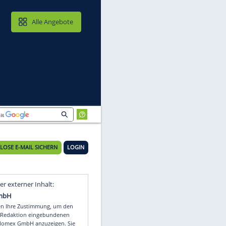
MAIL & CLOUD
Alle Angebote
KOSTENLOSE E-MAIL SICHERN
LOGIN
Video
Empfohlener externer Inhalt: