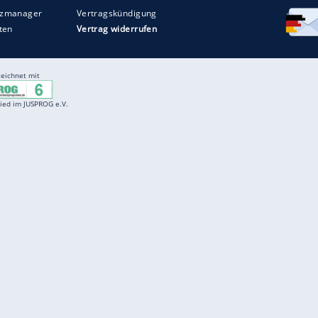
Entertainment
F
Cartoons
Spiele
D
Einbürgerungstest
Videos
f
Führerscheintest
Wissens-Quiz
f
Promi-Quiz
Witze
f
K
freenet