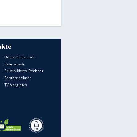
Die spektakulärsten Handball-
Bilder
DFB: Ermittlungen im "Fall
Freigang" dauern noch an
"Sehr hohe Qualität":
Lewandowski mit Doppelpack