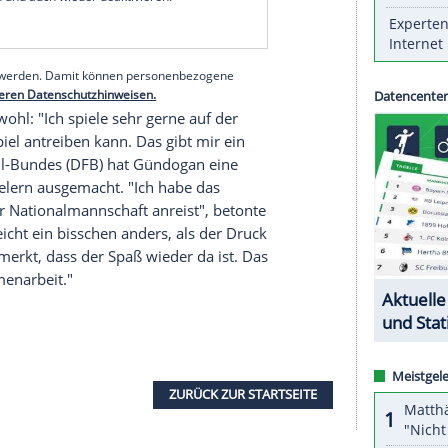
Fußball-Podcast".
in entscheidend, so der Ex-Dortmunder und -
nicht immer die Mannschaft gewonnen, die die
Mannschaften gut, die gleich gut ins Turnier
idungen getroffen haben."
serer Redaktion eingebundenen Inhalt von Glomex GmbH
nzeigen lassen und auch wieder deaktivieren.
halte angezeigt werden. Damit können personenbezogene
r dazu in unseren Datenschutzhinweisen.
ogan
pudelwohl: "Ich spiele sehr gerne auf der
e und das Spiel antreiben kann. Das gibt mir ein