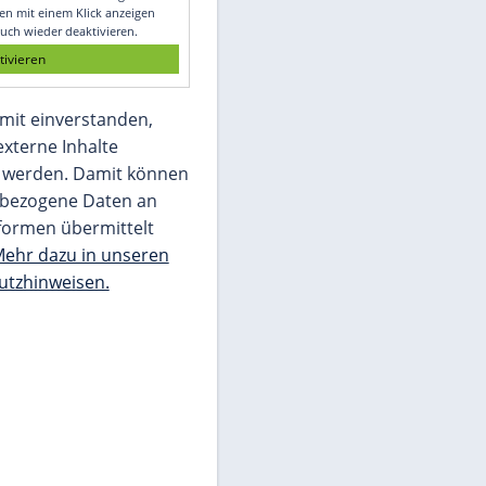
Glomex GmbH
Wir benötigen Ihre Zustimmung, um den
von unserer Redaktion eingebundenen
Inhalt von Glomex GmbH anzuzeigen. Sie
können diesen mit einem Klick anzeigen
lassen und auch wieder deaktivieren.
jetzt aktivieren
Ich bin damit einverstanden,
dass mir externe Inhalte
angezeigt werden. Damit können
personenbezogene Daten an
Drittplattformen übermittelt
werden.
Mehr dazu in unseren
Datenschutzhinweisen.