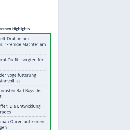
©
SID
Unsere Themen-Highlights
Sprengstoff-Drohne am
Flughafen: "Fremde Mächte" am
Werk?
Diese Promi-Outfits sorgten für