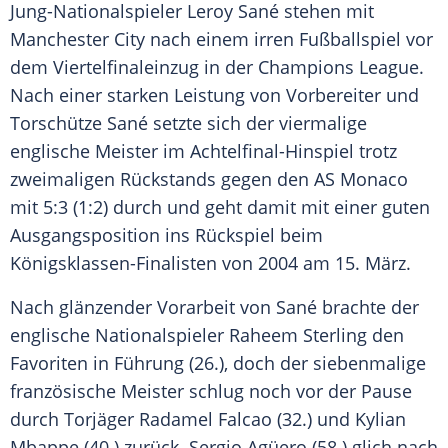
Jung-Nationalspieler
Leroy Sané
stehen mit
Manchester City
nach einem irren
Fußballspiel
vor
dem
Viertelfinaleinzug
in der
Champions League
.
Nach einer starken Leistung von Vorbereiter und
Torschütze Sané setzte sich der viermalige
englische Meister im Achtelfinal-Hinspiel trotz
zweimaligen Rückstands gegen den
AS Monaco
mit 5:3 (1:2) durch und geht damit mit einer guten
Ausgangsposition ins Rückspiel beim
Königsklassen-Finalisten von 2004 am 15. März.
Nach glänzender Vorarbeit von Sané brachte der
englische Nationalspieler
Raheem Sterling
den
Favoriten in Führung (26.), doch der siebenmalige
französische Meister schlug noch vor der Pause
durch Torjäger
Radamel Falcao
(32.) und
Kylian
Mbappe
(40.) zurück.
Sergio Agüero
(58.) glich nach