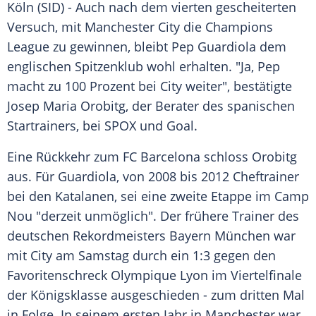
Köln
(SID) - Auch nach dem vierten gescheiterten
Versuch, mit
Manchester City
die
Champions
League
zu gewinnen, bleibt
Pep Guardiola
dem
englischen Spitzenklub wohl erhalten. "Ja,
Pep
macht zu 100 Prozent bei City weiter", bestätigte
Josep Maria Orobitg
, der Berater des spanischen
Startrainers, bei SPOX und Goal.
Eine Rückkehr zum
FC Barcelona
schloss
Orobitg
aus. Für
Guardiola
, von 2008 bis 2012 Cheftrainer
bei den Katalanen, sei eine zweite Etappe im Camp
Nou "derzeit unmöglich". Der frühere Trainer des
deutschen Rekordmeisters Bayern München war
mit City am Samstag durch ein 1:3 gegen den
Favoritenschreck Olympique Lyon im Viertelfinale
der Königsklasse ausgeschieden - zum dritten Mal
in Folge. In seinem ersten Jahr in
Manchester
war