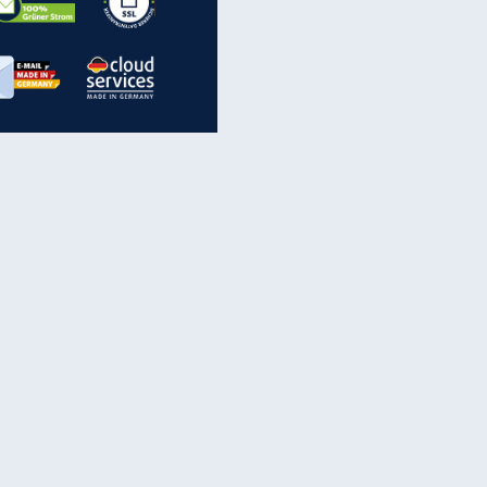
inanzen & Produkte
iscounter-Angebote
Online-Sicherheit
reenet Cloud
Ratenkredit
reenet Mail
Brutto-Netto-Rechner
reenet Webhosting
Rentenrechner
fz-Versicherung
TV-Vergleich