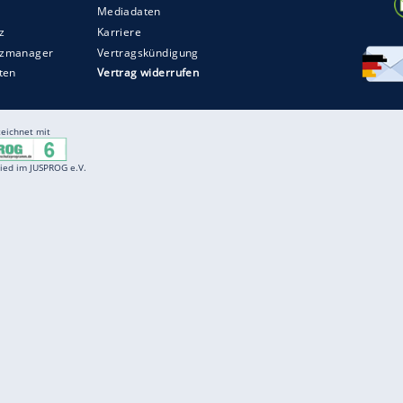
Entertainment
F
Cartoons
Spiele
D
Einbürgerungstest
Videos
f
Führerscheintest
Wissens-Quiz
f
Promi-Quiz
Witze
f
K