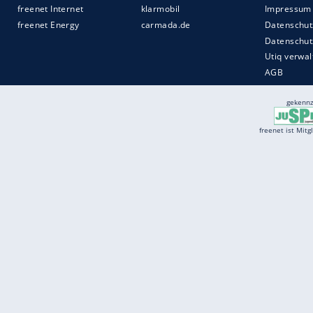
Services
Börse
Jobbörse
Spritpreis aktuell
Wetter
Ferientermine
Partnersuche