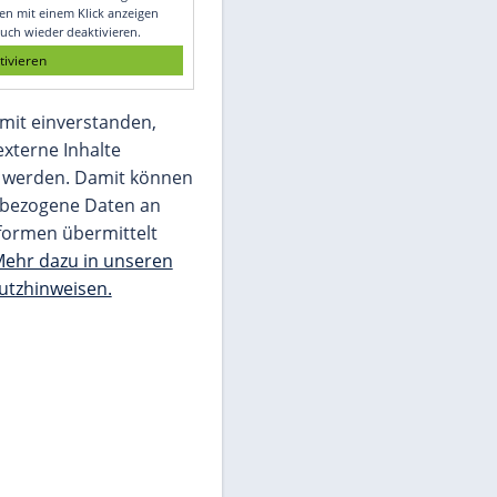
Glomex GmbH
Wir benötigen Ihre Zustimmung, um den
von unserer Redaktion eingebundenen
Inhalt von Glomex GmbH anzuzeigen. Sie
können diesen mit einem Klick anzeigen
lassen und auch wieder deaktivieren.
jetzt aktivieren
Ich bin damit einverstanden,
dass mir externe Inhalte
angezeigt werden. Damit können
personenbezogene Daten an
Drittplattformen übermittelt
werden.
Mehr dazu in unseren
Datenschutzhinweisen.