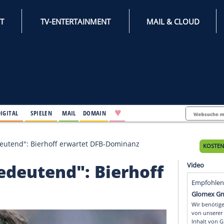
INTERNET
TV-ENTERTAINMENT
♥
IFESTYLE
DIGITAL
SPIELEN
MAIL
DOMAIN
fast unbedeutend": Bierhoff erwartet DFB-Dominanz
 unbedeutend": Bierho