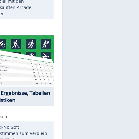
Die größten Mythen über
Medikamente
Braunschweig nach Kantersieg in
Magdeburg an der Spitze
Vorsicht: Diese 17 Dinge hassen
Katzen
Illegales Asphalt-Kartell muss
Mio-Strafe zahlen
Memo-Spiel mit den
meistverkauften Arcade-
Maschinen
Datencenter