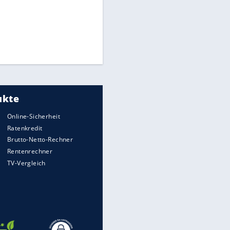
Times: Infantino bietet WM-
Finale für Unterstützung
Medien: Infantino ruft FIFA-
Mitarbeiter zu Krisentreffen
Millionendeal perfekt:
Diomande wechselt nach
Madrid