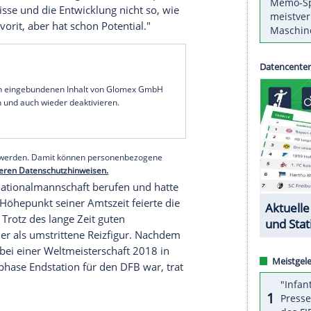
ßball-WM in den USA, Kanada und Mexiko reine
passiert, dann werden wir Gruppenerster", gab
istisch und begründete seine Einschätzung mit
Mannschaften und dadurch, dass selbst viele
die Gruppenphase fast unbedeutend."
ropameister von 1996 der DFB-Elf in Übersee
ltmeister werden und jeder DFB-Spieler hat
r haben die Qualität dafür", sagte Bierhoff.
nationen wie Weltmeister Argentinien oder Spanien
die Ergebnisse und die Entwicklung nicht so, wie
 kein Topfavorit, aber hat schon Potential."
serer Redaktion eingebundenen Inhalt von Glomex GmbH