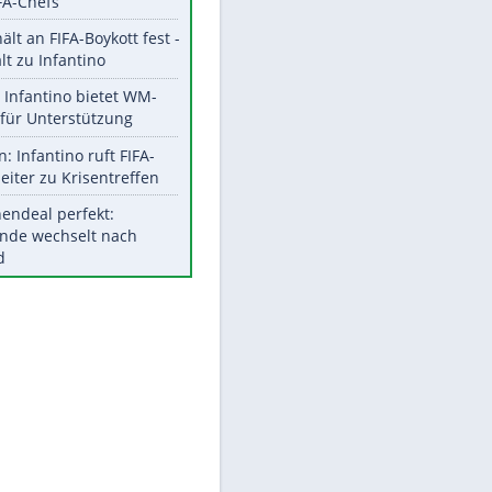
Aktuelle Ergebnisse, Tabellen
und Statistiken
Meistgelesen
"Infanti-No Go":
Pressestimmen zum Verbleib
des FIFA-Chefs
UEFA hält an FIFA-Boykott fest -
EITE
CAF hält zu Infantino