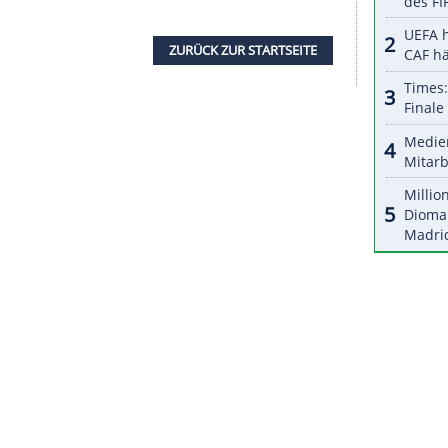
nzeigen lassen und auch wieder deaktivieren.
halte angezeigt werden. Damit können personenbezogene
r dazu in unseren Datenschutzhinweisen.
eutschen Nationalmannschaft berufen und hatte
 inne. Den Höhepunkt seiner Amtszeit feierte die
itel 2014. Trotz des lange Zeit guten
ieren galt er als umstrittene Reizfigur. Nachdem
hen Teams bei einer Weltmeisterschaft 2018 in
der Gruppenphase Endstation für den DFB war, trat
ZURÜCK ZUR STARTS