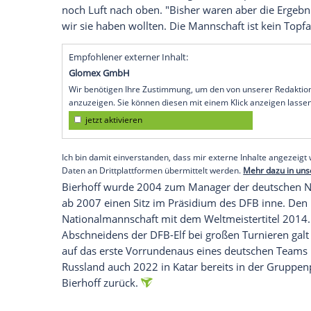
deutsche Nationalmannschaft bei der Fu
Formsache. "Wenn uns kein Ausrutscher 
sich der 57-Jährige gegenüber RTL optim
dem neuen Turniermodus: "Durch die 48 
Gruppen-Dritte noch weiterkommen, ist 
Auch den ganz großen Coup traut der Eu
durchaus zu. "Deutschland will immer We
diesen Anspruch, ganz weit zu kommen. Wi
Gleichwohl sieht er im Vergleich zu Top
noch Luft nach oben. "Bisher waren aber 
wir sie haben wollten. Die Mannschaft ist
Empfohlener externer Inhalt:
Glomex GmbH
Wir benötigen Ihre Zustimmung, um den von un