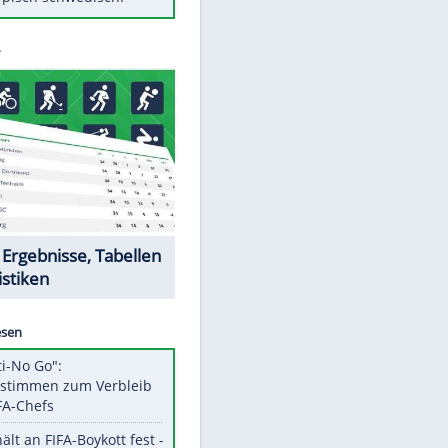
Diese Autos haben uns verlassen
Klose vor Saisonstart: "Ab
Sonntag ist Druck da"
Mit diesen Tricks wird der Grill
ruckzuck sauber
So nutzt man alte Smartphones
sinnvoll
Das ist typisch schwedisch!
Datencenter