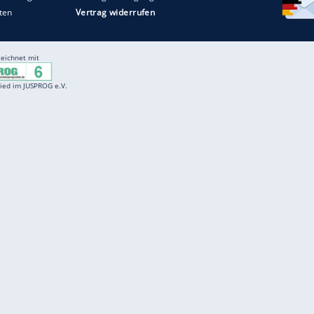
Entertainment
F
Cartoons
Spiele
D
Einbürgerungstest
Videos
f
Führerscheintest
Wissens-Quiz
f
Promi-Quiz
Witze
f
K
freenet
Kundenservice
Gender-Hinweis