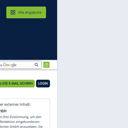
MAIL & CLOUD
Alle Angebote
KOSTENLOSE E-MAIL SICHERN
LOGIN
s
Video
Empfohlener externer Inhalt: