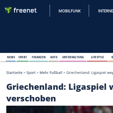
MOBILFUNK
NEWS
SPORT
FINANZEN
AUTO
UNTERHALTUNG
L
Startseite
>
Sport
>
Mehr Fußball
>
Griechenland: L
Griechenland: Ligas