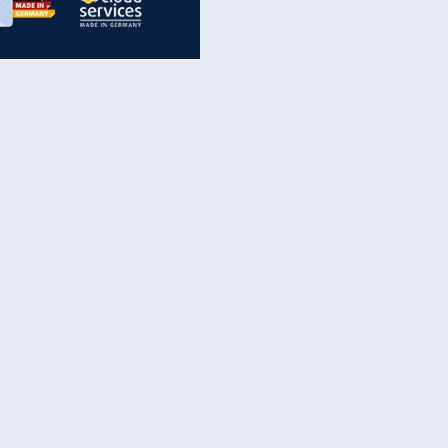
inanzen & Produkte
iscounter-Angebote
Online-Sicherheit
reenet Cloud
Ratenkredit
reenet Mail
Brutto-Netto-Rechner
reenet Webhosting
Rentenrechner
fz-Versicherung
TV-Vergleich