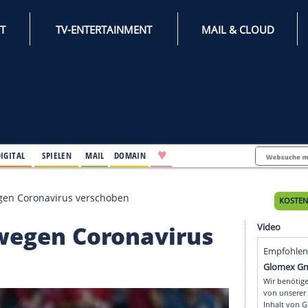
INTERNET
TV-ENTERTAINMENT
♥
IFESTYLE
DIGITAL
SPIELEN
MAIL
DOMAIN
igaspiel wegen Coronavirus verschoben
piel wegen Coronaviru