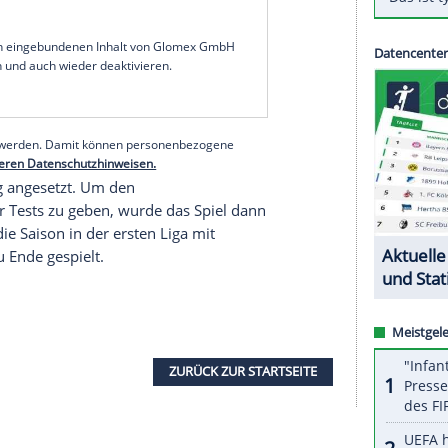
 mitteilte, muss die für Sonntag geplante
 FC Xanthi und Atromitos
Athen
auf unbestimmte
 wird die neuerliche Ausbreitung des
Coronavirus
.
 habe man sich zu dieser "Vorsichtsmaßnahme"
"Die Gesundheit aller Beteiligten ist das erste
rderlich, um sichere Schlüsse aus den Test-
serer Redaktion eingebundenen Inhalt von Glomex GmbH
nzeigen lassen und auch wieder deaktivieren.