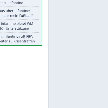
Aktuelle Ergebnisse, Tabellen
und Statistiken
Meistgelesen
"Infanti-No Go":
EITE
Pressestimmen zum Verbleib
des FIFA-Chefs
UEFA hält an FIFA-Boykott fest -
CAF hält zu Infantino
Matthäus über Infantino:
"Nicht mehr mein Fußball"