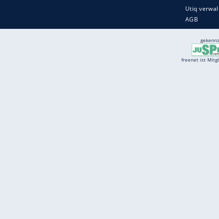
Services
Börse
Jobbörse
Spritpreis aktuell
Wetter
Ferientermine
Partnersuche
Online Angebote
freenet Mobilfunk
freenet Video