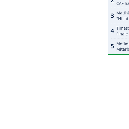
halte angezeigt werden. Damit können personenbezogene
r dazu in unseren Datenschutzhinweisen.
 für Samstag angesetzt. Um den
ertung der Tests zu geben, wurde das Spiel dann
land wird die Saison in der ersten Liga mit
en Rängen zu Ende gespielt.
ZURÜCK ZUR STARTS