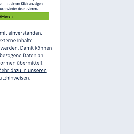
Glomex GmbH
Wir benötigen Ihre Zustimmung, um den
von unserer Redaktion eingebundenen
Inhalt von Glomex GmbH anzuzeigen. Sie
können diesen mit einem Klick anzeigen
lassen und auch wieder deaktivieren.
jetzt aktivieren
Ich bin damit einverstanden,
dass mir externe Inhalte
angezeigt werden. Damit können
personenbezogene Daten an
Drittplattformen übermittelt
werden.
Mehr dazu in unseren
Datenschutzhinweisen.