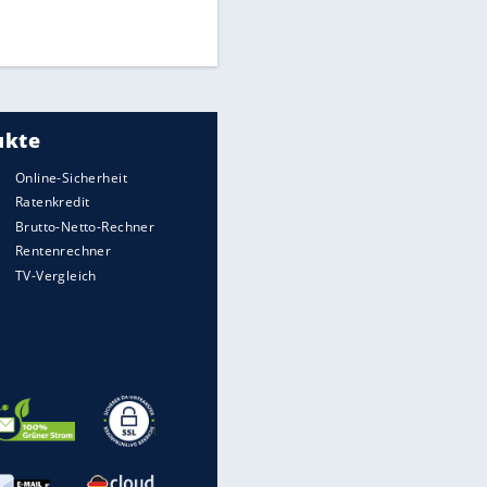
Times: Infantino bietet WM-
Finale für Unterstützung
Medien: Infantino ruft FIFA-
Mitarbeiter zu Krisentreffen