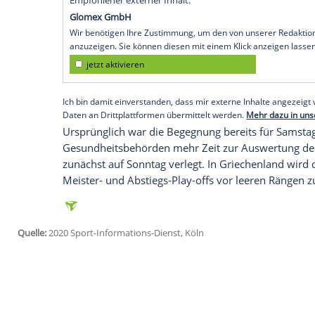
Athen
(SID) - Wie der Verband am Freitag
Auftaktpartie
der
Abstiegsrunde
zwischen
Zeit verschoben werden. Als Grund dafür
in der Region rund um Xanthi angegeben
Nach sieben positiven Tests am Freitag
entschieden, erklärte die
Super League
: 
Anliegen, und es ist zusätzliche Zeit erfo
Ergebnissen in der Region zu ziehen."
Empfohlener externer Inhalt:
Glomex GmbH
Wir benötigen Ihre Zustimmung, um den von un
anzuzeigen. Sie können diesen mit einem Klick a
jetzt aktivieren