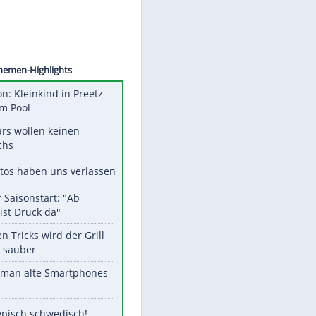
©
SID
Unsere Themen-Highlights
Obduktion: Kleinkind in Preetz
ertrank im Pool
Diese Stars wollen keinen
Nachwuchs