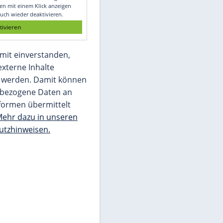
Glomex GmbH
Wir benötigen Ihre Zustimmung, um den
von unserer Redaktion eingebundenen
Inhalt von Glomex GmbH anzuzeigen. Sie
können diesen mit einem Klick anzeigen
lassen und auch wieder deaktivieren.
jetzt aktivieren
Ich bin damit einverstanden,
dass mir externe Inhalte
angezeigt werden. Damit können
personenbezogene Daten an
Drittplattformen übermittelt
werden.
Mehr dazu in unseren
Datenschutzhinweisen.