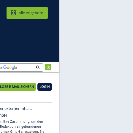
MAIL & CLOUD
Alle Angebote
KOSTENLOSE E-MAIL SICHERN
LOGIN
Video
Empfohlener externer Inhalt: