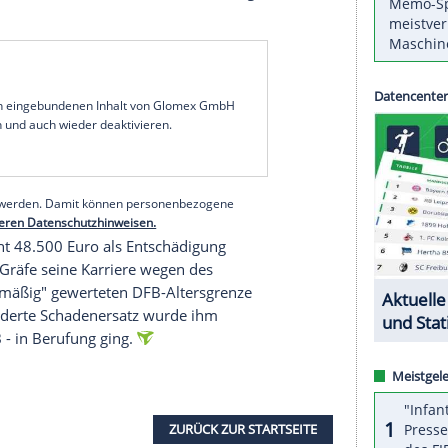
 erst im
Dezember
weiter. Wie das
iner
Homepage
mitteilte, wurde die für
e
Verhandlung
um knapp drei Monate auf den 4.
Berufungsverfahren
läuft bereits seit
März
, zur
ar es nicht gekommen.
Beendigung
seiner Schiedsrichterlaufbahn am
sätzen in der
Bundesliga
wegen
 mit 47 Jahren aufhören müssen und forderte
me
, Gräfe hätte noch drei weitere Jahre Bundesliga-
serer Redaktion eingebundenen Inhalt von Glomex GmbH
nzeigen lassen und auch wieder deaktivieren.