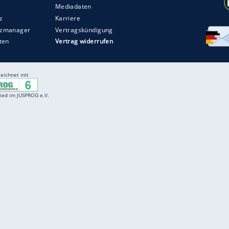
Entertainment
F
Cartoons
Spiele
D
Einbürgerungstest
Videos
f
Führerscheintest
Wissens-Quiz
f
Promi-Quiz
Witze
f
K