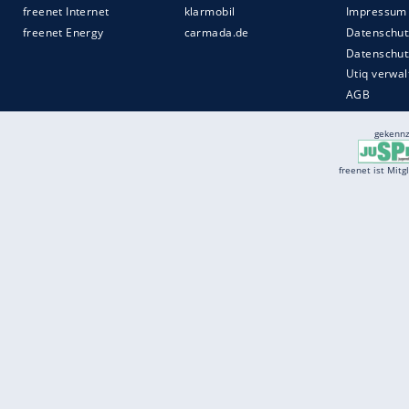
Services
Börse
Jobbörse
Spritpreis aktuell
Wetter
Ferientermine
Partnersuche