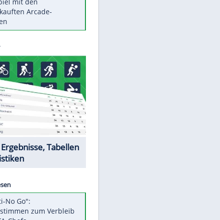
Die größten Mythen über
Medikamente
Braunschweig nach Kantersieg in
Magdeburg an der Spitze
Vorsicht: Diese 17 Dinge hassen
Katzen
Illegales Asphalt-Kartell muss
Mio-Strafe zahlen
Memo-Spiel mit den
meistverkauften Arcade-
Maschinen
Datencenter