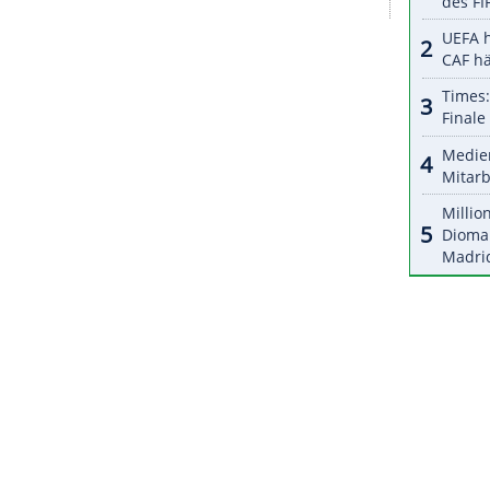
halte angezeigt werden. Damit können personenbezogene
r dazu in unseren Datenschutzhinweisen.
m
Landgericht
48.500
Euro
als Entschädigung
galt, dass Gräfe seine Karriere wegen des
"unverhältnismäßig" gewerteten DFB-Altersgrenze
Gräfe geforderte
Schadenersatz
wurde ihm
uch der DFB - in Berufung ging.
ZURÜCK ZUR STARTS