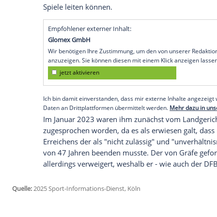
dem
Deutschen Fußball-Bund
(DFB) geht
Oberlandesgericht
Frankfurt/Main
auf se
kommende Woche angesetzte mündlich
Dezember
nach hinten verschoben. Das
anvisierten außergerichtlichen
Einigung
w
Gräfe hatte den DFB nach unfreiwilliger
Ende der Saison 2020/2021 nach 289 Ein
Altersdiskriminierung
verklagt. Er hatte
830.000
Euro
, basierend auf der
Annah
Spiele leiten können.
Empfohlener externer Inhalt:
Glomex GmbH
Wir benötigen Ihre Zustimmung, um den von un
anzuzeigen. Sie können diesen mit einem Klick a