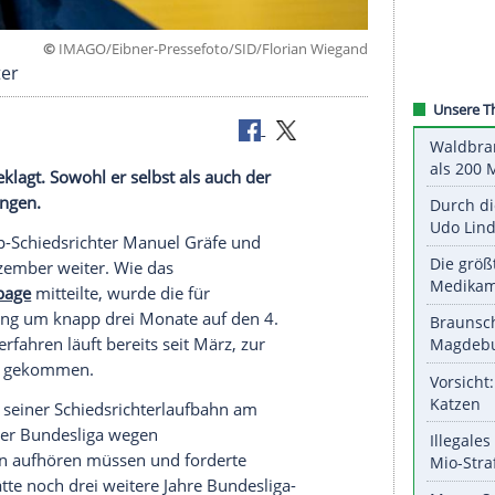
©
IMAGO/Eibner-Pressefoto/SID/Florian W
ember weiter
inierung geklagt. Sowohl er selbst als auch der
rufung gegangen.
üheren Top-Schiedsrichter
Manuel Gräfe
und