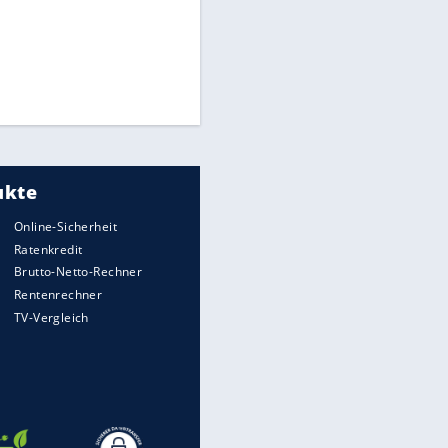
Times: Infantino bietet WM-
Finale für Unterstützung
Medien: Infantino ruft FIFA-
Mitarbeiter zu Krisentreffen
Millionendeal perfekt:
Diomande wechselt nach
Madrid