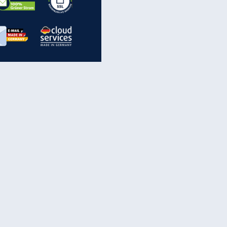
inanzen & Produkte
iscounter-Angebote
Online-Sicherheit
reenet Cloud
Ratenkredit
reenet Mail
Brutto-Netto-Rechner
reenet Webhosting
Rentenrechner
fz-Versicherung
TV-Vergleich