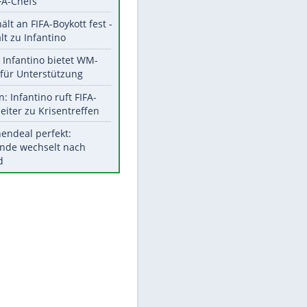
Aktuelle Ergebnisse, Tabellen
und Statistiken
Meistgelesen
"Infanti-No Go":
Pressestimmen zum Verbleib
EITE
des FIFA-Chefs
UEFA hält an FIFA-Boykott fest -
CAF hält zu Infantino