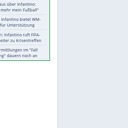
Aktuelle Ergebnisse, Tabellen
und Statistiken
Meistgelesen
"Infanti-No Go":
Pressestimmen zum Verbleib
des FIFA-Chefs
Matthäus über Infantino:
"Nicht mehr mein Fußball"