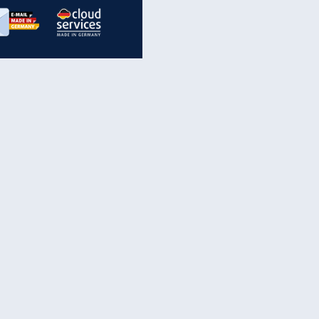
inanzen & Produkte
iscounter-Angebote
Online-Sicherheit
reenet Cloud
Ratenkredit
reenet Mail
Brutto-Netto-Rechner
reenet Webhosting
Rentenrechner
fz-Versicherung
TV-Vergleich