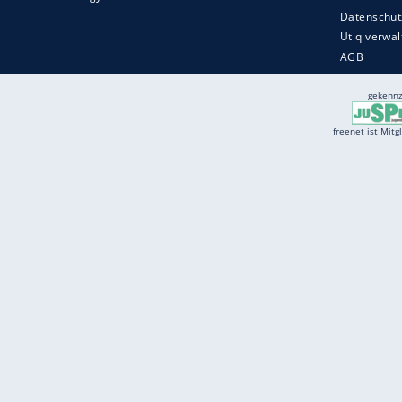
Services
Börse
Jobbörse
Spritpreis aktuell
Wetter
Ferientermine
Partnersuche
Online Angebote