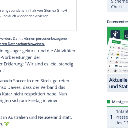
blich fehlender Unterstützung seitens des
 angekündigt. In einer gemeinsamen Erklärung
n Christine Sinclair "frustriert" und schrieben von
fortige Änderungen" erfordere.
en Aktivitäten teilnehmen, bis dies geklärt ist –
Genug ist genug", sagte Sinclair dem Sender TSN.
e mit den Spielerinnen für Samstag an.
serer Redaktion eingebundenen Inhalt von Glomex GmbH
nzeigen lassen und auch wieder deaktivieren.
halte angezeigt werden. Damit können personenbezogene