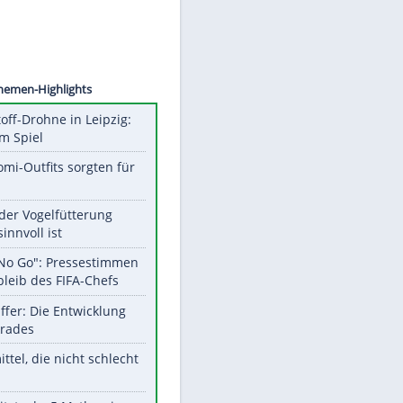
©
SID
Unsere Themen-Highlights
Sprengstoff-Drohne in Leipzig:
Semtex im Spiel
Diese Promi-Outfits sorgten für
Aufruhr!