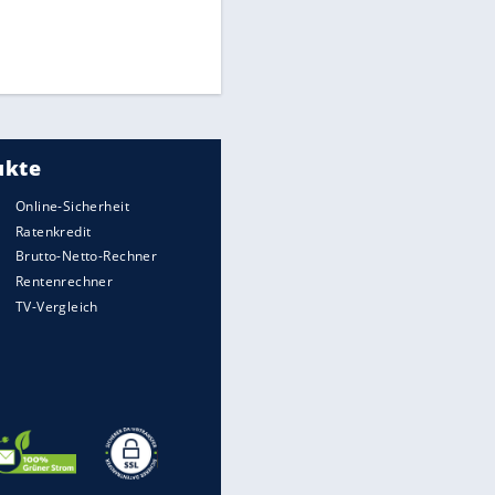
Times: Infantino bietet WM-
EITE
Finale für Unterstützung
Medien: Infantino ruft FIFA-
Mitarbeiter zu Krisentreffen
DFB: Ermittlungen im "Fall
Freigang" dauern noch an