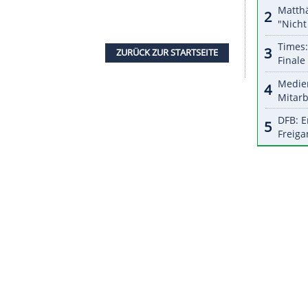
r dazu in unseren Datenschutzhinweisen.
age im Trainingslager gekürzt und die Aktivitäten
v auf die WM-Vorbereitungen der
t es in der Erklärung: "Wir sind es leid, ständig
en zu müssen."
reit mit Canada Soccer in den Streik getreten.
-Star Alphonso Davies, dass der Verband das
 die WM in Katar nicht respektiert habe. Nun
Herzen", zeigten sich am Freitag in einer
and.
s 20. August in Australien und Neuseeland statt,
Mitfavoriten.