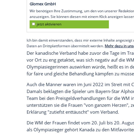
hinsichtlich der Lohngleichheit und ange
nationalen Fußballverbands einen Streik
zeigten sich die Spielerinnen um Kapitäni
einer "inakzeptablen Belastung", die "so
"Von diesem Moment an werden wir an kein
ob das Training ist, ob das Spiele sind. 
Canada Soccer kündigte weitere Gespräch
Empfohlener externer Inhalt:
Glomex GmbH
Wir benötigen Ihre Zustimmung, um den von un
anzuzeigen. Sie können diesen mit einem Klick a
jetzt aktivieren
Ich bin damit einverstanden, dass mir externe In