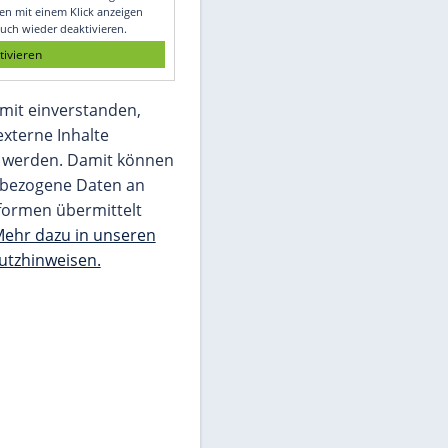
Glomex GmbH
Wir benötigen Ihre Zustimmung, um den
von unserer Redaktion eingebundenen
Inhalt von Glomex GmbH anzuzeigen. Sie
können diesen mit einem Klick anzeigen
lassen und auch wieder deaktivieren.
jetzt aktivieren
Ich bin damit einverstanden,
dass mir externe Inhalte
angezeigt werden. Damit können
personenbezogene Daten an
Drittplattformen übermittelt
werden.
Mehr dazu in unseren
Datenschutzhinweisen.