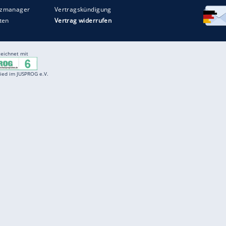
Entertainment
F
Cartoons
Spiele
D
Einbürgerungstest
Videos
f
Führerscheintest
Wissens-Quiz
f
Promi-Quiz
Witze
f
K
freenet