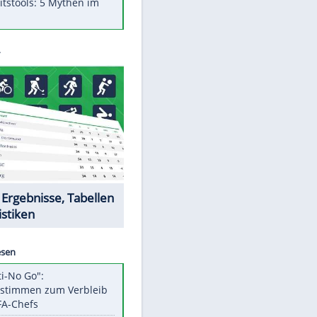
Was bei der Vogelfütterung
wirklich sinnvoll ist
"Infanti-No Go": Pressestimmen
zum Verbleib des FIFA-Chefs
Im Zeitraffer: Die Entwicklung
des Lenkrades
Lebensmittel, die nicht schlecht
werden
Sicherheitstools: 5 Mythen im
Check
Datencenter