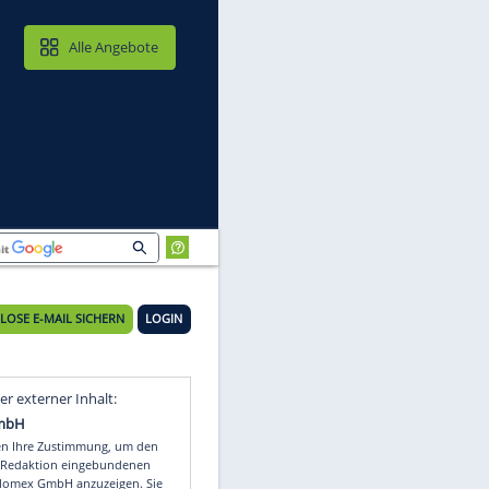
MAIL & CLOUD
Alle Angebote
KOSTENLOSE E-MAIL SICHERN
LOGIN
n
Video
Empfohlener externer Inhalt: