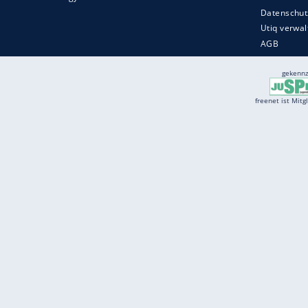
Services
Börse
Jobbörse
Spritpreis aktuell
Wetter
Ferientermine
Partnersuche
Online Angebote