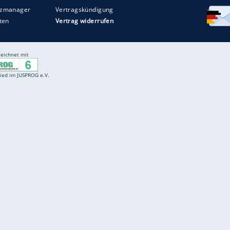
Entertainment
F
Cartoons
Spiele
D
Einbürgerungstest
Videos
f
Führerscheintest
Wissens-Quiz
f
Promi-Quiz
Witze
f
K
freenet