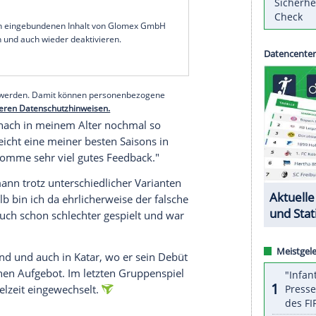
nenverteidiger des SC Freiburg absolvierte im Juni
rspiel im DFB-Dress - doch er liebäugelt offenbar
 in den USA, Mexiko und Kanada.
er eine riesige Ehre, für die ich gelebt und
in einem Interview des Portals transfermarkt.de.
 der Heim-EM 2024 hatte er das Thema dann laut
n.
serer Redaktion eingebundenen Inhalt von Glomex GmbH
nzeigen lassen und auch wieder deaktivieren.
halte angezeigt werden. Damit können personenbezogene