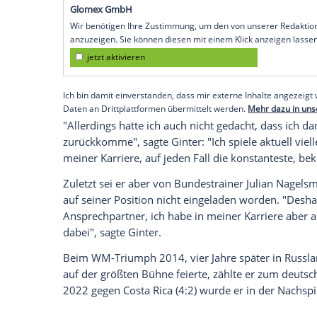
nicht abgeschlossen. Der 32 Jahre alte In
2023 sein 51. und bis dato letztes Lände
mit einem Ticket für die WM im Sommer
"Die Nationalmannschaft war für mich imm
immer alles gegeben habe", sagte Ginter 
Mit seiner Achillessehnenverletzung vor
eigener Aussage eigentlich abgeschlosse
Empfohlener externer Inhalt:
Glomex GmbH
Wir benötigen Ihre Zustimmung, um den von un
anzuzeigen. Sie können diesen mit einem Klick a
jetzt aktivieren
Ich bin damit einverstanden, dass mir externe In