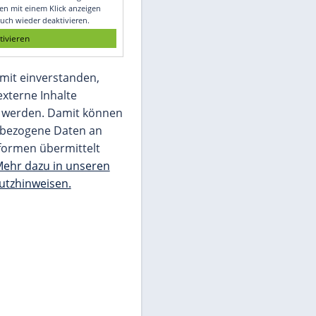
Glomex GmbH
Wir benötigen Ihre Zustimmung, um den
von unserer Redaktion eingebundenen
Inhalt von Glomex GmbH anzuzeigen. Sie
können diesen mit einem Klick anzeigen
lassen und auch wieder deaktivieren.
jetzt aktivieren
Ich bin damit einverstanden,
dass mir externe Inhalte
angezeigt werden. Damit können
personenbezogene Daten an
Drittplattformen übermittelt
werden.
Mehr dazu in unseren
Datenschutzhinweisen.