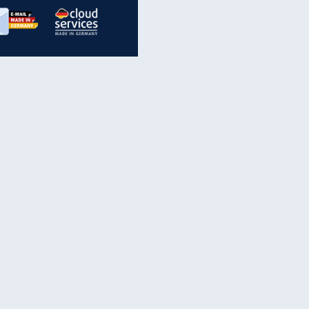
inanzen & Produkte
iscounter-Angebote
Online-Sicherheit
reenet Cloud
Ratenkredit
reenet Mail
Brutto-Netto-Rechner
reenet Webhosting
Rentenrechner
fz-Versicherung
TV-Vergleich