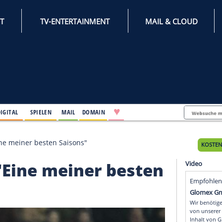
INTERNET
TV-ENTERTAINMENT
♥
IFESTYLE
DIGITAL
SPIELEN
MAIL
DOMAIN
hance? "Eine meiner besten Saisons"
ce? "Eine meiner best