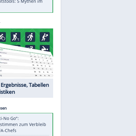
Was bei der Vogelfütterung
wirklich sinnvoll ist
"Infanti-No Go": Pressestimmen
zum Verbleib des FIFA-Chefs
Im Zeitraffer: Die Entwicklung
des Lenkrades
Lebensmittel, die nicht schlecht
werden
Sicherheitstools: 5 Mythen im
Check
Datencenter