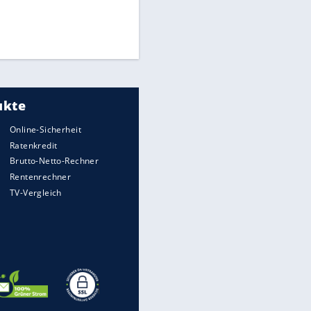
Times: Infantino bietet WM-
Finale für Unterstützung
Medien: Infantino ruft FIFA-
Mitarbeiter zu Krisentreffen
DFB: Ermittlungen im "Fall
Freigang" dauern noch an