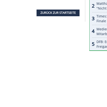
r dazu in unseren Datenschutzhinweisen.
, dass ich danach in meinem Alter nochmal so
ktuell vielleicht eine meiner besten Saisons in
tanteste, bekomme sehr viel gutes Feedback."
lian Nagelsmann trotz unterschiedlicher Varianten
en. "Deshalb bin ich da ehrlicherweise der falsche
iere aber auch schon schlechter gespielt und war
 in Russland und auch in Katar, wo er sein Debüt
 zum deutschen Aufgebot. Im letzten Gruppenspiel
der Nachspielzeit eingewechselt.
ZURÜCK ZUR STARTS