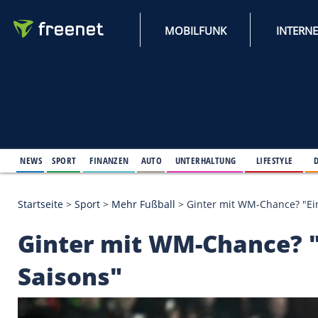
MOBILFUNK
NEWS
SPORT
FINANZEN
AUTO
UNTERHALTUNG
L
Startseite
>
Sport
>
Mehr Fußball
>
Ginter mit WM-C
Ginter mit WM-Chan