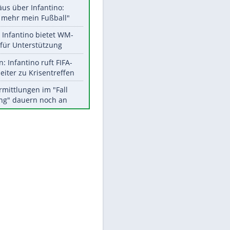
Aktuelle Ergebnisse, Tabellen
und Statistiken
Meistgelesen
"Infanti-No Go":
Pressestimmen zum Verbleib
des FIFA-Chefs
Matthäus über Infantino:
"Nicht mehr mein Fußball"
EITE