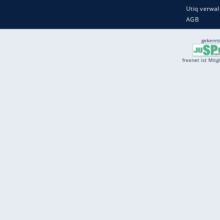
Services
Börse
Jobbörse
Spritpreis aktuell
Wetter
Ferientermine
Partnersuche
Online Angebote
freenet Mobilfunk
freenet Video