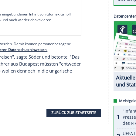
rpräsident
Markus Söder
hat die Fans von Triple-
iner Reise zum
Supercup
am Donnerstag (21.00
Risikogebiet
Budapest
gewarnt. "Jeder soll sich
 sinnvoll ist", sagte der CSU-Chef am Dienstag.
s bayerischen Ministerrats wie erwartet die
bekannt. Rückkehrer aus Risikogebieten sind nur
antänepflicht ausgenommen - sofern sie weniger
egion waren.
serer Redaktion eingebundenen Inhalt von Glomex GmbH
nzeigen lassen und auch wieder deaktivieren.