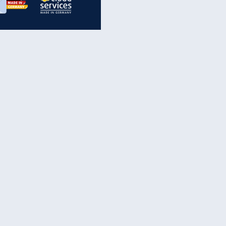
inanzen & Produkte
iscounter-Angebote
Online-Sicherheit
reenet Cloud
Ratenkredit
reenet Mail
Brutto-Netto-Rechner
reenet Webhosting
Rentenrechner
fz-Versicherung
TV-Vergleich