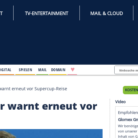
INTERNET
TV-ENTERTAINMENT
♥
IFESTYLE
DIGITAL
SPIELEN
MAIL
DOMAIN
n": Söder warnt erneut vor Supercup-Reise
Söder warnt erneut v