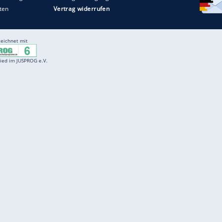
Entertainment
F
Cartoons
Spiele
D
Einbürgerungstest
Videos
f
Führerscheintest
Wissens-Quiz
f
Promi-Quiz
Witze
f
K
freenet
Kundenservice
Gender-Hinweis