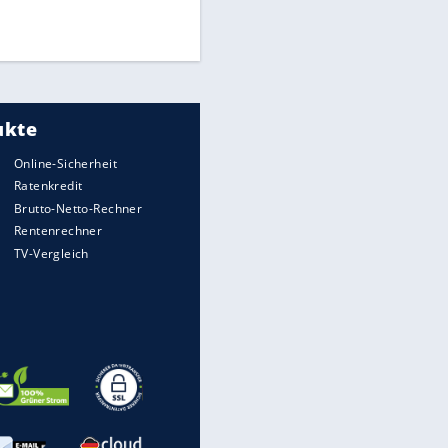
Times: Infantino bietet WM-
Finale für Unterstützung
Medien: Infantino ruft FIFA-
Mitarbeiter zu Krisentreffen