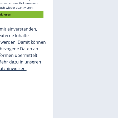
Glomex GmbH
Wir benötigen Ihre Zustimmung, um den
von unserer Redaktion eingebundenen
Inhalt von Glomex GmbH anzuzeigen. Sie
können diesen mit einem Klick anzeigen
lassen und auch wieder deaktivieren.
jetzt aktivieren
Ich bin damit einverstanden,
dass mir externe Inhalte
angezeigt werden. Damit können
personenbezogene Daten an
Drittplattformen übermittelt
werden.
Mehr dazu in unseren
Datenschutzhinweisen.