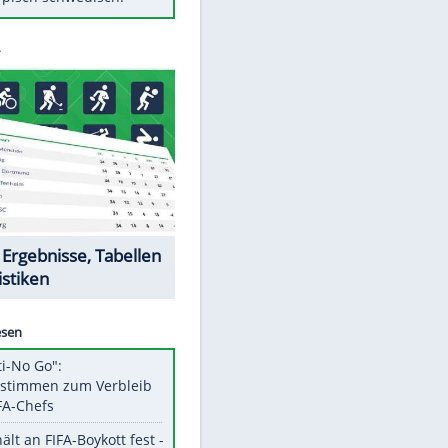
Diese Autos haben uns verlassen
Auftakt-Misere gestoppt: Berlin
gewinnt in Bochum
Mit diesen Tricks wird der Grill
ruckzuck sauber
So nutzt man alte Smartphones
sinnvoll
Das ist typisch schwedisch!
Datencenter