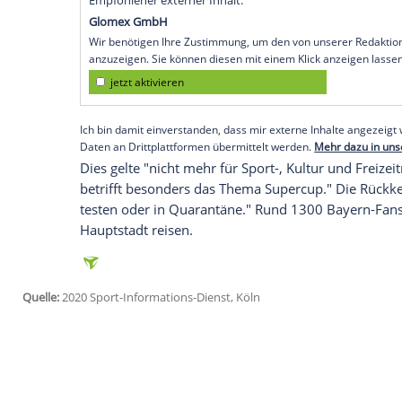
München
(SID) - Der bayerische Ministe
Gewinner
Bayern München
erneut vor e
Uhr/Sky) gegen den
FC Sevilla
im Corona-
das nochmal ganz genau überlegen, ob das
Außerdem gab
Söder
nach der Sitzung de
Verschärfung der Quarantäneverordnung 
noch nach Geschäftsreisen von der Quar
als 48 Stunden in der entsprechenden R
Empfohlener externer Inhalt:
Glomex GmbH
Wir benötigen Ihre Zustimmung, um den von un
anzuzeigen. Sie können diesen mit einem Klick a
jetzt aktivieren