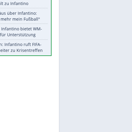
Aktuelle Ergebnisse, Tabellen
und Statistiken
Meistgelesen
"Infanti-No Go":
EITE
Pressestimmen zum Verbleib
des FIFA-Chefs
UEFA hält an FIFA-Boykott fest -
CAF hält zu Infantino
Matthäus über Infantino:
"Nicht mehr mein Fußball"