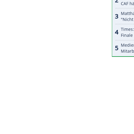
halte angezeigt werden. Damit können personenbezogene
r dazu in unseren Datenschutzhinweisen.
und Freizeitreisen", sagte
Söder
und betonte: "Das
" Die Rückkehrer aus
Budapest
müssten "entweder
Bayern-Fans wollen dennoch in die ungarische
ZURÜCK ZUR STARTS