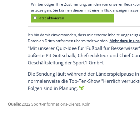
Stunden-Sendung.
Vier Zweier-Teams sind beteiligt: Thom
und BVB-Star, geht mit Gladbachs Stadion
früheren Bayern-Profis Mario Basler und
Bundesliga-Trainer Peter Neururer und
Matze Knop versucht, mit Ex-Werder-Star
Empfohlener externer Inhalt:
Glomex GmbH
Wir benötigen Ihre Zustimmung, um den von un
anzuzeigen. Sie können diesen mit einem Klick a
jetzt aktivieren
Ich bin damit einverstanden, dass mir externe In
Daten an Drittplattformen übermittelt werden.
Meh