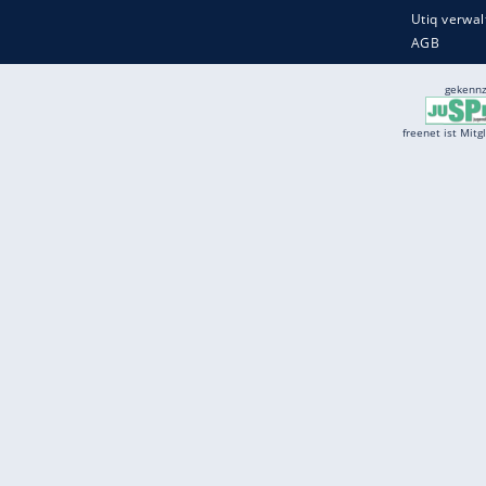
Services
Börse
Jobbörse
Spritpreis aktuell
Wetter
Ferientermine
Partnersuche
Online Angebote
freenet Mobilfunk
freenet Video