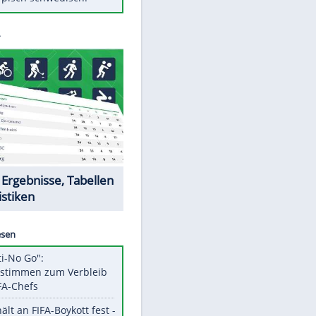
Diese Autos haben uns verlassen
Klose vor Saisonstart: "Ab
Sonntag ist Druck da"
Mit diesen Tricks wird der Grill
ruckzuck sauber
So nutzt man alte Smartphones
sinnvoll
Das ist typisch schwedisch!
Datencenter