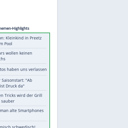
©
SID
Unsere Themen-Highlights
Obduktion: Kleinkind in Preetz
ertrank im Pool
Diese Stars wollen keinen
Nachwuchs