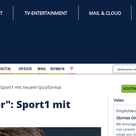
INTERNET
TV-ENTERTAINMENT
♥
IFESTYLE
DIGITAL
SPIELEN
MAIL
DOMAIN
sserwisser": Sport1 mit neuem Quizformat
isser": Sport1 mit