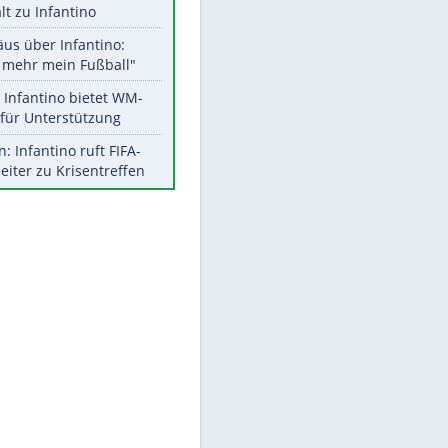
Aktuelle Ergebnisse, Tabellen
und Statistiken
Meistgelesen
"Infanti-No Go":
EITE
Pressestimmen zum Verbleib
des FIFA-Chefs
UEFA hält an FIFA-Boykott fest -
CAF hält zu Infantino
Matthäus über Infantino:
"Nicht mehr mein Fußball"