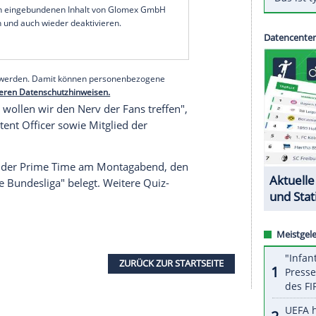
as Helmer, Europameister von 1996 und Ex-Bayern-
sprecher Torsten Knippertz an den Start. Die
 Markus Babbel bilden ein weiteres Gespann, Ex-
 Hartwig Thöne arbeiten zusammen. Comedian
 Thorsten Legat sein Wissen zu bündeln.
serer Redaktion eingebundenen Inhalt von Glomex GmbH
nzeigen lassen und auch wieder deaktivieren.
halte angezeigt werden. Damit können personenbezogene
r dazu in unseren Datenschutzhinweisen.