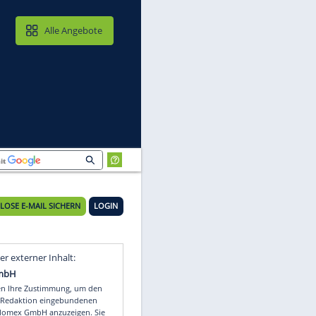
MAIL & CLOUD
Alle Angebote
KOSTENLOSE E-MAIL SICHERN
LOGIN
Video
Empfohlener externer Inhalt: