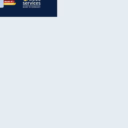
inanzen & Produkte
iscounter-Angebote
Online-Sicherheit
reenet Cloud
Ratenkredit
reenet Mail
Brutto-Netto-Rechner
reenet Webhosting
Rentenrechner
fz-Versicherung
TV-Vergleich