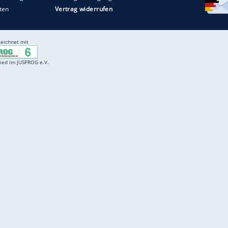
Entertainment
F
Cartoons
Spiele
D
Einbürgerungstest
Videos
f
Führerscheintest
Wissens-Quiz
f
Promi-Quiz
Witze
f
K
freenet
Kundenservice
Gender-Hinweis