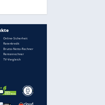
Times: Infantino bietet WM-
Finale für Unterstützung
Medien: Infantino ruft FIFA-
Mitarbeiter zu Krisentreffen