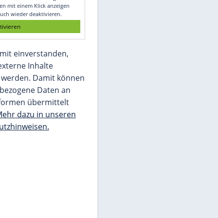
Glomex GmbH
Wir benötigen Ihre Zustimmung, um den
von unserer Redaktion eingebundenen
Inhalt von Glomex GmbH anzuzeigen. Sie
können diesen mit einem Klick anzeigen
lassen und auch wieder deaktivieren.
jetzt aktivieren
Ich bin damit einverstanden,
dass mir externe Inhalte
angezeigt werden. Damit können
personenbezogene Daten an
Drittplattformen übermittelt
werden.
Mehr dazu in unseren
Datenschutzhinweisen.