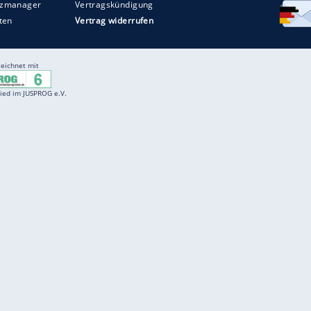
Entertainment
F
Cartoons
Spiele
D
Einbürgerungstest
Videos
f
Führerscheintest
Wissens-Quiz
f
Promi-Quiz
Witze
f
K
freenet