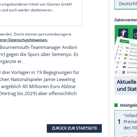
richten, wird der 25 Jahre alte Angreifer am
heck bei den Citizens absolvieren. Semenyo wird
 umgerechnet 74 Millionen Euro zum teuersten
lisische Nationalspieler (24) war für 40 Millionen
alace gewechselt.
serer Redaktion eingebundenen Inhalt von Glomex GmbH
nzeigen lassen und auch wieder deaktivieren.
halte angezeigt werden. Damit können personenbezogene
r dazu in unseren Datenschutzhinweisen.