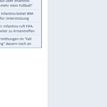
Aktuelle Ergebnisse, Tabellen
und Statistiken
Meistgelesen
"Infanti-No Go":
Pressestimmen zum Verbleib
des FIFA-Chefs
EITE
Matthäus über Infantino:
"Nicht mehr mein Fußball"
Times: Infantino bietet WM-