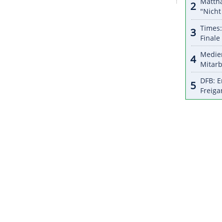
 werden", sagte Bournemouth-Teammanager Andoni
och (20.30 Uhr) gegen die Spurs über Semenyo. Es
ersetzen, ergänzte er.
n Tore und drei Vorlagen in 19 Begegnungen für
h den deutschen Nationalspieler Jamie Leweling
, der ihnen angeblich 40 Millionen Euro Ablöse
Leweling (Vertrag bis 2029) aber offensichtlich
ZURÜCK ZUR STARTS