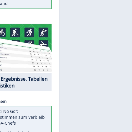
Diese Autos haben uns verlassen
Reese entschuldigt sich bei Fans:
"Tut mir aufrichtig leid"
Mit diesen Tricks wird der Grill
ruckzuck sauber
So nutzt man alte Smartphones
sinnvoll
Diese traumhaften Orte liegen in
Deutschland
Datencenter