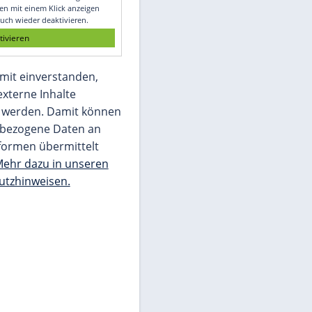
Glomex GmbH
Wir benötigen Ihre Zustimmung, um den
von unserer Redaktion eingebundenen
Inhalt von Glomex GmbH anzuzeigen. Sie
können diesen mit einem Klick anzeigen
lassen und auch wieder deaktivieren.
jetzt aktivieren
Ich bin damit einverstanden,
dass mir externe Inhalte
angezeigt werden. Damit können
personenbezogene Daten an
Drittplattformen übermittelt
werden.
Mehr dazu in unseren
Datenschutzhinweisen.