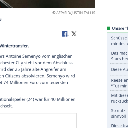
©
AFP/SID/JUSTIN 
r Abschluss
 teuersten Wintertransfer.
ationalspielers Antoine Semenyo vom englischen
enklub Manchester City steht vor dem Abschluss.