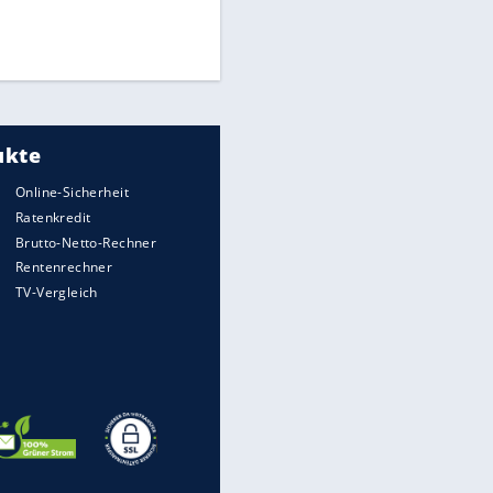
Finale für Unterstützung
Medien: Infantino ruft FIFA-
Mitarbeiter zu Krisentreffen
DFB: Ermittlungen im "Fall
Freigang" dauern noch an