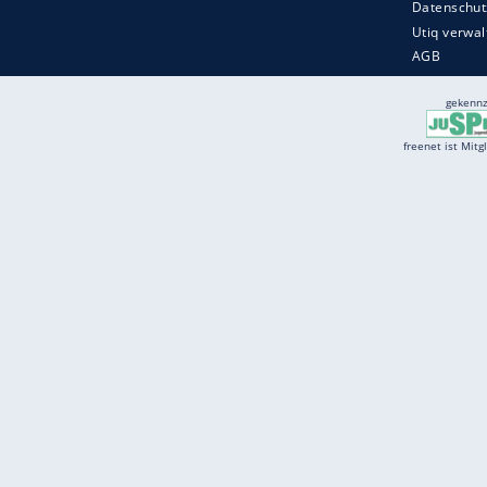
Services
Börse
Jobbörse
Spritpreis aktuell
Wetter
Ferientermine
Partnersuche
Online Angebote