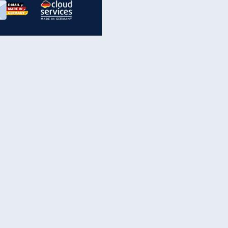
inanzen & Produkte
iscounter-Angebote
Online-Sicherheit
reenet Cloud
Ratenkredit
reenet Mail
Brutto-Netto-Rechner
reenet Webhosting
Rentenrechner
fz-Versicherung
TV-Vergleich