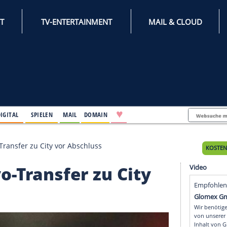
INTERNET
TV-ENTERTAINMENT
♥
IFESTYLE
DIGITAL
SPIELEN
MAIL
DOMAIN
n: Semenyo-Transfer zu City vor Abschluss
menyo-Transfer zu Cit