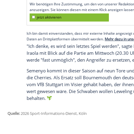
Wie britische Medien übereinstimmend be
Donnerstag den obligatorischen Medizinc
mit einer festgeschriebenen Ablöse von
Transfer dieses Winters.
Damit löst er Brennan Johnson ab. Der wa
Euro von Tottenham Hotspur zu Crystal P
Empfohlener externer Inhalt:
Glomex GmbH
Wir benötigen Ihre Zustimmung, um den von un
anzuzeigen. Sie können diesen mit einem Klick a
jetzt aktivieren
Ich bin damit einverstanden, dass mir externe In
Daten an Drittplattformen übermittelt werden.
Meh