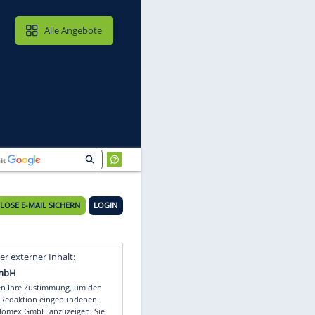
MAIL & CLOUD
Alle Angebote
KOSTENLOSE E-MAIL SICHERN
LOGIN
Video
Empfohlener externer Inhalt: