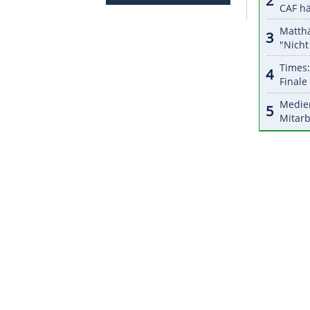
halte angezeigt werden. Damit können personenbezogene
r dazu in unseren Datenschutzhinweisen.
aligen Meister
Olympique Lyon
hatte trotz der
ngsläufig beendet.
Aulas
schlug unter anderem
l-Teilnehmer vor.
Maracineanu
wies diese Idee
 der Liga im August würde dem widersprechen,
ung angeregt haben", sagte die frühere Schwimm-
ZURÜCK ZUR STARTS