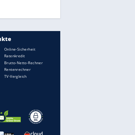
Times: Infantino bietet WM-
Finale für Unterstützung
Medien: Infantino ruft FIFA-
Mitarbeiter zu Krisentreffen