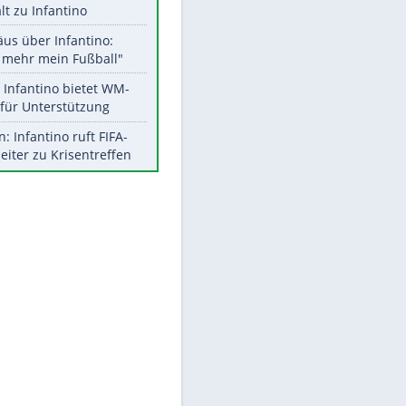
Aktuelle Ergebnisse, Tabellen
und Statistiken
Meistgelesen
"Infanti-No Go":
Pressestimmen zum Verbleib
des FIFA-Chefs
UEFA hält an FIFA-Boykott fest -
EITE
CAF hält zu Infantino
Matthäus über Infantino:
"Nicht mehr mein Fußball"