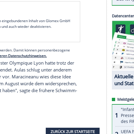
erin
Roxana Maracineanu
hat die Fußball-Klubs
fortigen
Abbruch
der Saison gefordert. Bei
ronakrise einen "Mangel an Empathie" festgestellt,
L
. Das Signal von Premierminister
Edouard
i "klar und eindeutig", nun müsse endlich
nalversammlung erklärt, dass eine
vorstellbar sei. Der Ligaverband LFP wird am
r das weitere Vorgehen beraten.
serer Redaktion eingebundenen Inhalt von Glomex GmbH
nzeigen lassen und auch wieder deaktivieren.