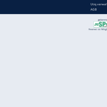
Services
Börse
Jobbörse
Spritpreis aktuell
Wetter
Ferientermine
Partnersuche
Online Angebote
freenet Mobilfunk
freenet Video