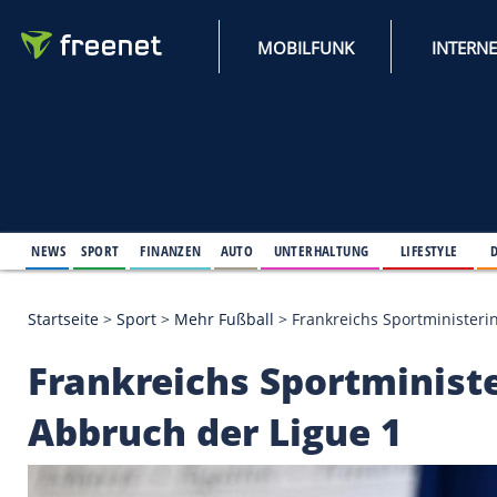
MOBILFUNK
NEWS
SPORT
FINANZEN
AUTO
UNTERHALTUNG
L
Startseite
>
Sport
>
Mehr Fußball
>
Frankreichs Spo
Frankreichs Sportmin