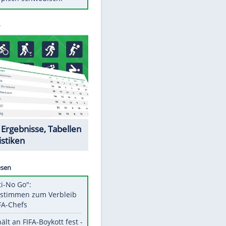
Diese Autos haben uns verlassen
Klose vor Saisonstart: "Ab
Sonntag ist Druck da"
Mit diesen Tricks wird der Grill
ruckzuck sauber
So nutzt man alte Smartphones
sinnvoll
Das ist typisch schwedisch!
Datencenter