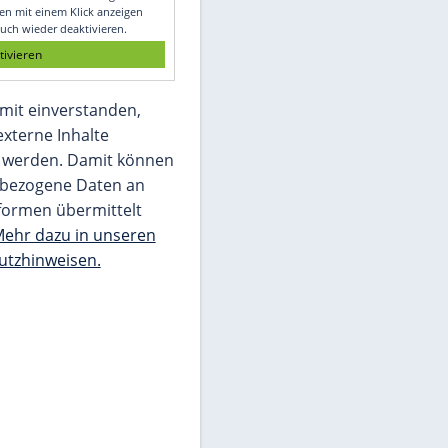
Glomex GmbH
Wir benötigen Ihre Zustimmung, um den
von unserer Redaktion eingebundenen
Inhalt von Glomex GmbH anzuzeigen. Sie
können diesen mit einem Klick anzeigen
lassen und auch wieder deaktivieren.
jetzt aktivieren
Ich bin damit einverstanden,
dass mir externe Inhalte
angezeigt werden. Damit können
personenbezogene Daten an
Drittplattformen übermittelt
werden.
Mehr dazu in unseren
Datenschutzhinweisen.