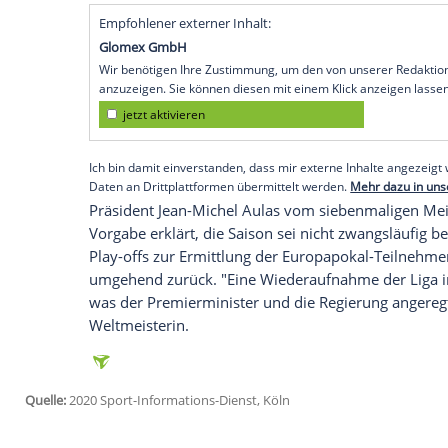
Paris
(SID) - Die französische Sportminist
der
Ligue 1
scharf kritisiert und einen so
Vereinen und Spielern habe sie in der Co
sagte
Maracineanu
dem Radiosender
RT
Philippe
zur Fortführung der Spielzeit se
gehandelt werden.
Philippe
hatte am Dienstag vor der Natio
Wiederaufnahme des Spielbetriebs nicht 
Donnerstag auf einer Videokonferenz übe
Empfohlener externer Inhalt:
Glomex GmbH
Wir benötigen Ihre Zustimmung, um den von un
anzuzeigen. Sie können diesen mit einem Klick a
jetzt aktivieren