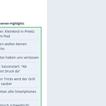
©
SID
Unsere Themen-Highlights
Obduktion: Kleinkind in Preetz
ertrank im Pool
Diese Stars wollen keinen
Nachwuchs