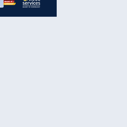
inanzen & Produkte
iscounter-Angebote
Online-Sicherheit
reenet Cloud
Ratenkredit
reenet Mail
Brutto-Netto-Rechner
reenet Webhosting
Rentenrechner
fz-Versicherung
TV-Vergleich