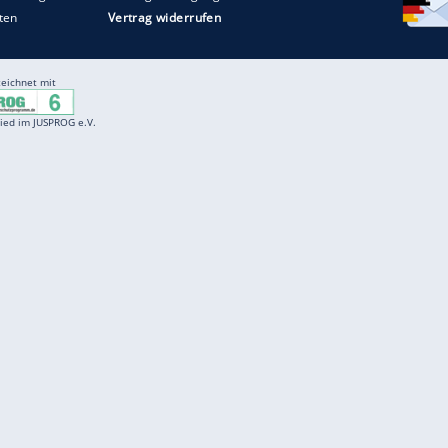
Entertainment
F
Cartoons
Spiele
D
Einbürgerungstest
Videos
f
Führerscheintest
Wissens-Quiz
f
Promi-Quiz
Witze
f
K
freenet
Kundenservice
Gender-Hinweis