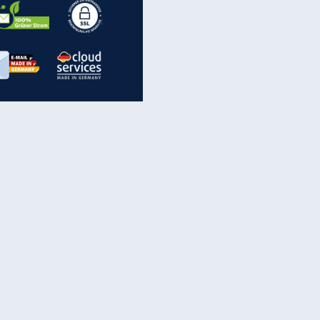
inanzen & Produkte
iscounter-Angebote
Online-Sicherheit
reenet Cloud
Ratenkredit
reenet Mail
Brutto-Netto-Rechner
reenet Webhosting
Rentenrechner
fz-Versicherung
TV-Vergleich