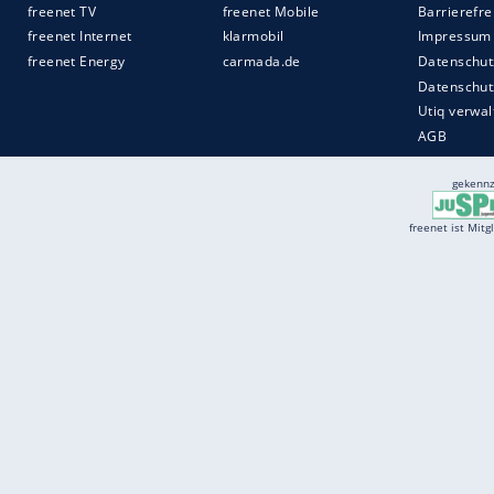
Services
Börse
Jobbörse
Spritpreis aktuell
Wetter
Ferientermine
Partnersuche