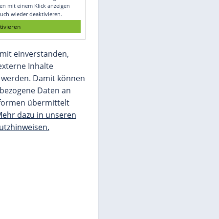
Glomex GmbH
Wir benötigen Ihre Zustimmung, um den
von unserer Redaktion eingebundenen
Inhalt von Glomex GmbH anzuzeigen. Sie
können diesen mit einem Klick anzeigen
lassen und auch wieder deaktivieren.
jetzt aktivieren
Ich bin damit einverstanden,
dass mir externe Inhalte
angezeigt werden. Damit können
personenbezogene Daten an
Drittplattformen übermittelt
werden.
Mehr dazu in unseren
Datenschutzhinweisen.