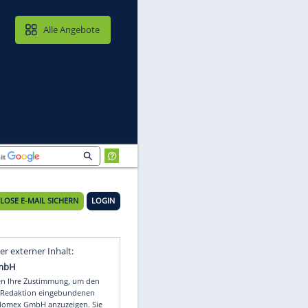
MAIL & CLOUD
Alle Angebote
n
24°C
KOSTENLOSE E-MAIL SICHERN
LOGIN
Video
Empfohlener externer Inhalt: