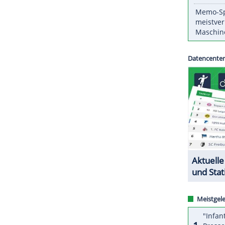
ade Brest erfolgreich. Stevan Jovetic (76.) hatte
lt.
ZURÜCK ZUR STARTS