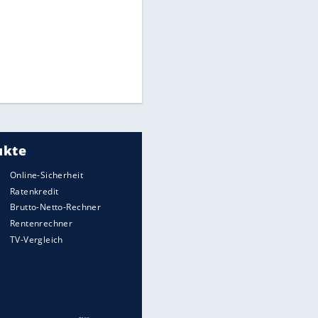
CAF hält zu Infantino
Times: Infantino bietet WM-
Finale für Unterstützung
Medien: Infantino ruft FIFA-
Mitarbeiter zu Krisentreffen
Millionendeal perfekt:
Diomande wechselt nach
Madrid