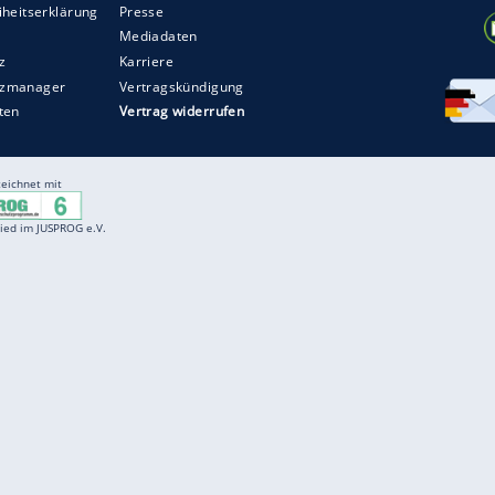
Entertainment
F
Cartoons
Spiele
D
Einbürgerungstest
Videos
f
Führerscheintest
Wissens-Quiz
f
Promi-Quiz
Witze
f
K