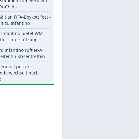
Aktuelle Ergebnisse, Tabellen
und Statistiken
Meistgelesen
"Infanti-No Go":
Pressestimmen zum Verbleib
des FIFA-Chefs
UEFA hält an FIFA-Boykott fest -