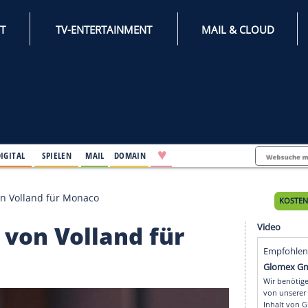
INTERNET
TV-ENTERTAINMENT
♥
IFESTYLE
DIGITAL
SPIELEN
MAIL
DOMAIN
Berli
 Saisontor von Volland für Monaco
ontor von Volland für