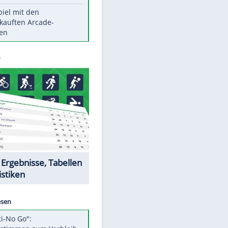
Die größten Mythen über
Medikamente
Witteks über Beinahe-
Amputation: "Hätte böse enden
können"
Vorsicht: Diese 17 Dinge hassen
EITE
Katzen
Illegales Asphalt-Kartell muss
Mio-Strafe zahlen
Memo-Spiel mit den
meistverkauften Arcade-
Maschinen
Datencenter