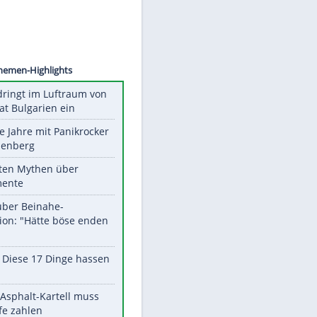
©
SID
Unsere Themen-Highlights
Drohne dringt im Luftraum von
Nato-Staat Bulgarien ein
Durch die Jahre mit Panikrocker
Udo Lindenberg