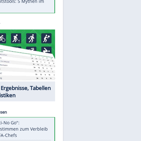
Was bei der Vogelfütterung
wirklich sinnvoll ist
"Infanti-No Go": Pressestimmen
zum Verbleib des FIFA-Chefs
Im Zeitraffer: Die Entwicklung
des Lenkrades
Lebensmittel, die nicht schlecht
werden
Sicherheitstools: 5 Mythen im
Check
Datencenter