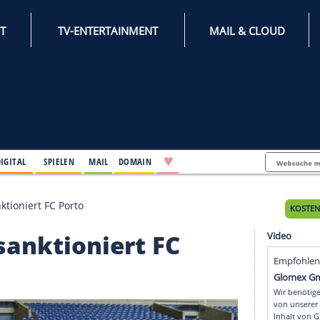
INTERNET
TV-ENTERTAINMENT
♥
IFESTYLE
DIGITAL
SPIELEN
MAIL
DOMAIN
ay: UEFA sanktioniert FC Porto
UEFA sanktioniert FC