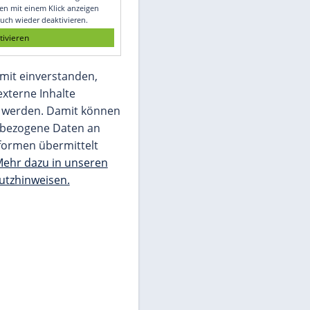
Glomex GmbH
Wir benötigen Ihre Zustimmung, um den
von unserer Redaktion eingebundenen
Inhalt von Glomex GmbH anzuzeigen. Sie
können diesen mit einem Klick anzeigen
lassen und auch wieder deaktivieren.
jetzt aktivieren
Ich bin damit einverstanden,
dass mir externe Inhalte
angezeigt werden. Damit können
personenbezogene Daten an
Drittplattformen übermittelt
werden.
Mehr dazu in unseren
Datenschutzhinweisen.