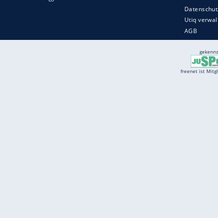
Services
Börse
Jobbörse
Spritpreis aktuell
Wetter
Ferientermine
Partnersuche
Online Angebote