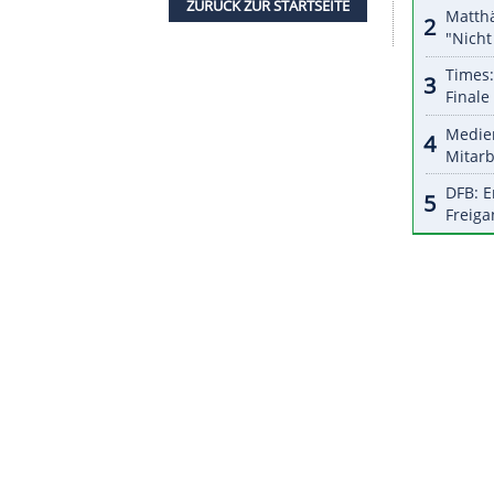
halte angezeigt werden. Damit können personenbezogene
r dazu in unseren Datenschutzhinweisen.
azu, nach einem von der UEFA-Finanzkontrolle
021 eine ausgeglichene finanzielle Bilanz
m, dass die russischen Erstligisten FK
 St. Petersburg sowie der FK Astana aus
 Auflagen erfüllt haben. Die Überwachung des
fortgesetzt.
ZURÜCK ZUR STARTS