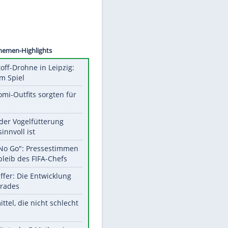
©
SID
Unsere Themen-Highlights
Sprengstoff-Drohne in Leipzig:
Semtex im Spiel
Diese Promi-Outfits sorgten für
Aufruhr!