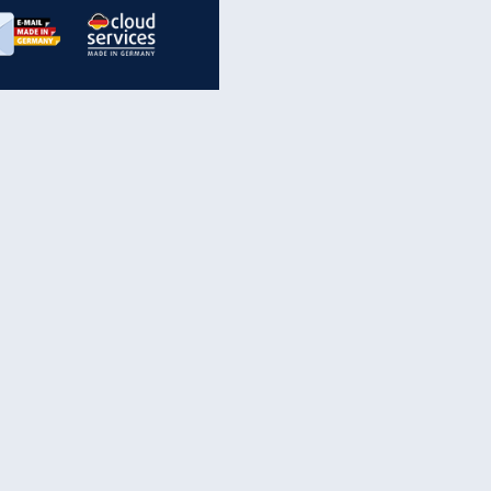
inanzen & Produkte
iscounter-Angebote
Online-Sicherheit
reenet Cloud
Ratenkredit
reenet Mail
Brutto-Netto-Rechner
reenet Webhosting
Rentenrechner
fz-Versicherung
TV-Vergleich