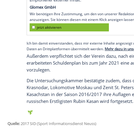
Nyon
(SID) - Die Europäische Fußball-Uni
Financial Fair Play (FFP) den ehemalige
Geldstrafe
von bis zu 2,2 Millionen Euro 
Europacup-Einnahmen beglichen und kan
geringer ausfallen.
Zudem darf der portugiesische Vizemei
statt der üblichen 25 nur 22 Spieler nomi
Verein 23 Spieler für die Teilnahme an
Empfohlener externer Inhalt:
Glomex GmbH
Wir benötigen Ihre Zustimmung, um den von un
anzuzeigen. Sie können diesen mit einem Klick a
jetzt aktivieren