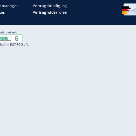
Entertainment
F
Cartoons
Spiele
D
Einbürgerungstest
Videos
f
Führerscheintest
Wissens-Quiz
f
Promi-Quiz
Witze
f
K
freenet