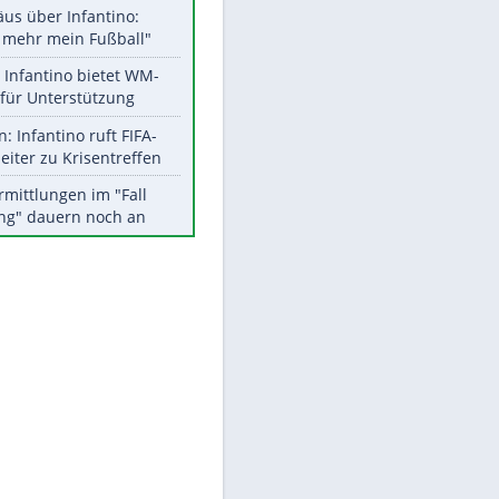
Aktuelle Ergebnisse, Tabellen
und Statistiken
Meistgelesen
"Infanti-No Go":
Pressestimmen zum Verbleib
des FIFA-Chefs
EITE
Matthäus über Infantino:
"Nicht mehr mein Fußball"