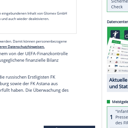
on (
UEFA
) hat wegen Verstößen gegen das
n Champions-League-Sieger
FC Porto
mit einer
belegt. Die Strafe wird durch einbehaltene
n abhängig von den künftigen Bilanzen des Klubs
ster für die kommende Champions-League-Saison
nieren. In der darauffolgenden Spielzeit darf der
 einem UEFA-Wettbewerb berufen.
serer Redaktion eingebundenen Inhalt von Glomex GmbH
nzeigen lassen und auch wieder deaktivieren.