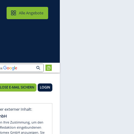
MAIL & CLOUD
Alle Angebote
KOSTENLOSE E-MAIL SICHERN
LOGIN
Video
Empfohlener externer Inhalt: