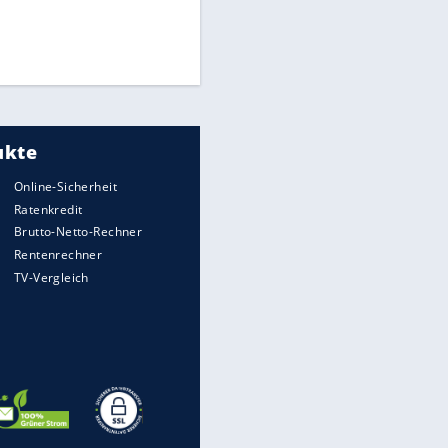
Times: Infantino bietet WM-
Finale für Unterstützung
Medien: Infantino ruft FIFA-
Mitarbeiter zu Krisentreffen
DFB: Ermittlungen im "Fall
Freigang" dauern noch an