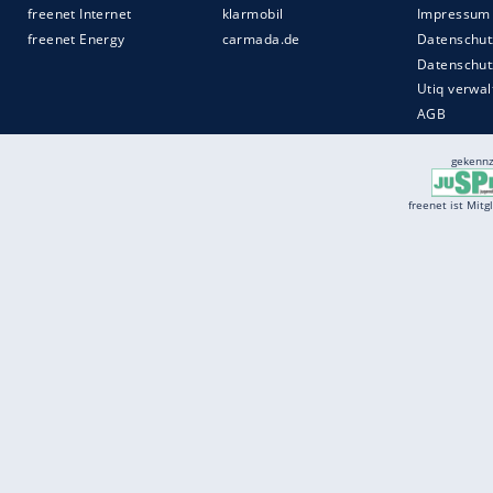
Services
Börse
Jobbörse
Spritpreis aktuell
Wetter
Ferientermine
Partnersuche