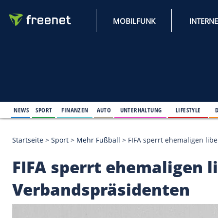
MOBILFUNK
NEWS
SPORT
FINANZEN
AUTO
UNTERHALTUNG
L
Startseite
>
Sport
>
Mehr Fußball
>
FIFA sperrt ehe
FIFA sperrt ehemali