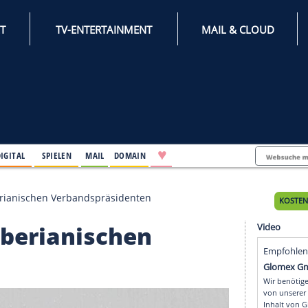
INTERNET
TV-ENTERTAINMENT
♥
IFESTYLE
DIGITAL
SPIELEN
MAIL
DOMAIN
maligen liberianischen Verbandspräsidenten
gen liberianischen