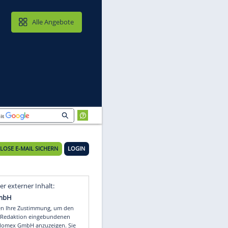
MAIL & CLOUD
Alle Angebote
KOSTENLOSE E-MAIL SICHERN
LOGIN
Video
Empfohlener externer Inhalt: