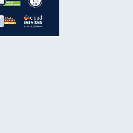
inanzen & Produkte
iscounter-Angebote
Online-Sicherheit
reenet Cloud
Ratenkredit
reenet Mail
Brutto-Netto-Rechner
reenet Webhosting
Rentenrechner
fz-Versicherung
TV-Vergleich