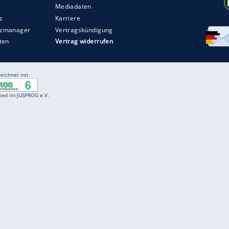
Entertainment
F
Cartoons
Spiele
D
Einbürgerungstest
Videos
f
Führerscheintest
Wissens-Quiz
f
Promi-Quiz
Witze
f
K