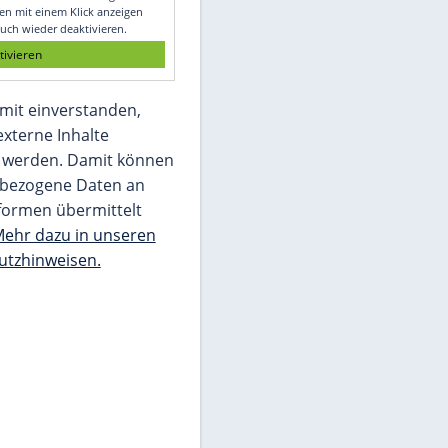
Glomex GmbH
Wir benötigen Ihre Zustimmung, um den
von unserer Redaktion eingebundenen
Inhalt von Glomex GmbH anzuzeigen. Sie
können diesen mit einem Klick anzeigen
lassen und auch wieder deaktivieren.
jetzt aktivieren
Ich bin damit einverstanden,
dass mir externe Inhalte
angezeigt werden. Damit können
personenbezogene Daten an
Drittplattformen übermittelt
werden.
Mehr dazu in unseren
Datenschutzhinweisen.