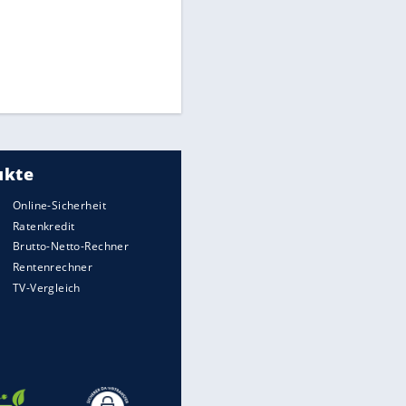
Times: Infantino bietet WM-
Finale für Unterstützung
Medien: Infantino ruft FIFA-
Mitarbeiter zu Krisentreffen
Millionendeal perfekt:
Diomande wechselt nach
Madrid