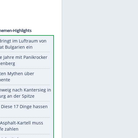
©
SID
Unsere Themen-Highlights
Drohne dringt im Luftraum von
Nato-Staat Bulgarien ein
Durch die Jahre mit Panikrocker
Udo Lindenberg