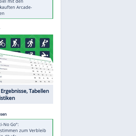
Die größten Mythen über
Medikamente
Braunschweig nach Kantersieg in
Magdeburg an der Spitze
Vorsicht: Diese 17 Dinge hassen
Katzen
Illegales Asphalt-Kartell muss
Mio-Strafe zahlen
Memo-Spiel mit den
EITE
meistverkauften Arcade-
Maschinen
Datencenter