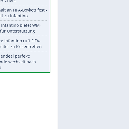
Aktuelle Ergebnisse, Tabellen
und Statistiken
Meistgelesen
"Infanti-No Go":
Pressestimmen zum Verbleib
des FIFA-Chefs
UEFA hält an FIFA-Boykott fest -
CAF hält zu Infantino