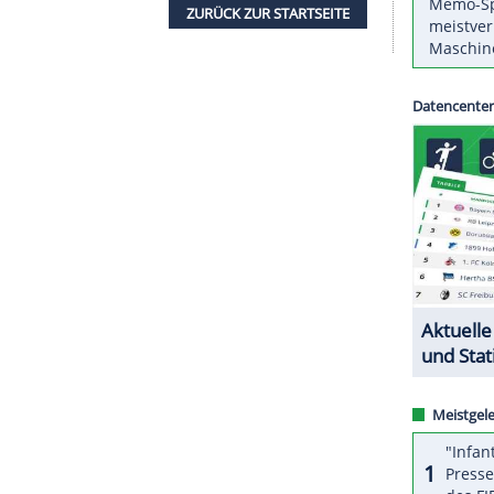
ußball-Weltverbands
FIFA
hat den ehemaligen
 Hassan Bility
wegen zahlreicher
Verfehlungen
 Ermittler hat das Exko-Mitglied der afrikanischen
treut und Zuwendungen angenommen. Zudem habe
n den Ethikcode verstoßen.
Bility
muss zudem eine
(450.000 Euro) zahlen.
ZURÜCK ZUR STARTS