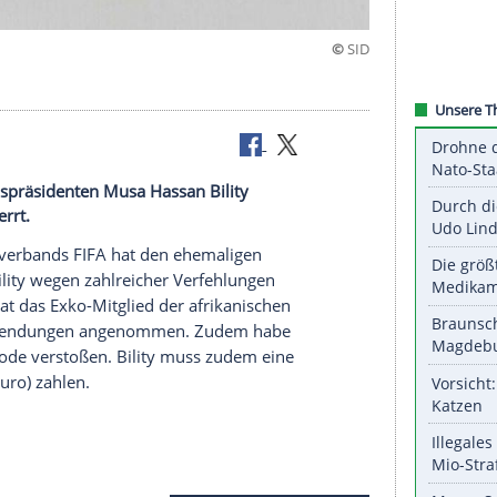
äsidenten
hen Verbandspräsidenten Musa Hassan Bility
Jahre gesperrt.