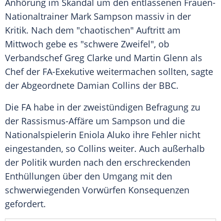
Anhörung
im Skandal um den entlassenen Frauen-
Nationaltrainer
Mark Sampson
massiv in der
Kritik. Nach dem "chaotischen" Auftritt am
Mittwoch gebe es "schwere Zweifel", ob
Verbandschef
Greg Clarke
und
Martin Glenn
als
Chef der FA-Exekutive weitermachen sollten, sagte
der Abgeordnete
Damian Collins
der
BBC
.
Die FA habe in der zweistündigen
Befragung
zu
der Rassismus-Affäre um
Sampson
und die
Nationalspielerin
Eniola Aluko
ihre Fehler nicht
eingestanden, so
Collins
weiter. Auch außerhalb
der Politik wurden nach den erschreckenden
Enthüllungen über den Umgang mit den
schwerwiegenden Vorwürfen Konsequenzen
gefordert.