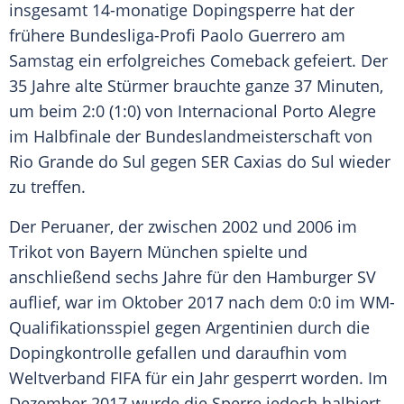
insgesamt 14-monatige
Dopingsperre
hat der
frühere Bundesliga-Profi
Paolo Guerrero
am
Samstag ein erfolgreiches
Comeback
gefeiert. Der
35 Jahre alte Stürmer brauchte ganze 37 Minuten,
um beim 2:0 (1:0) von Internacional
Porto Alegre
im Halbfinale der Bundeslandmeisterschaft von
Rio Grande do Sul
gegen
SER
Caxias do Sul
wieder
zu treffen.
Der Peruaner, der zwischen 2002 und 2006 im
Trikot von
Bayern München
spielte und
anschließend sechs Jahre für den
Hamburger SV
auflief, war im Oktober 2017 nach dem 0:0 im WM-
Qualifikationsspiel gegen Argentinien durch die
Dopingkontrolle gefallen und daraufhin vom
Weltverband
FIFA
für ein Jahr gesperrt worden. Im
Dezember 2017 wurde die Sperre jedoch halbiert,