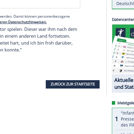
ber die weiteren Schritte seines Klienten zu äußern,
aus familiären Gründen in Europa bleiben, sagte
dspielers beim italienischen Meister
Inter Mailand
serer Redaktion eingebundenen Inhalt von Glomex GmbH
nzeigen lassen und auch wieder deaktivieren.
halte angezeigt werden. Damit können personenbezogene
r dazu in unseren Datenschutzhinweisen.
mit Defibrillator spielen. Dieser war ihm nach dem
ere will er in einem anderen Land fortsetzen.
ots
: "Er arbeitet hart, und ich bin froh darüber,