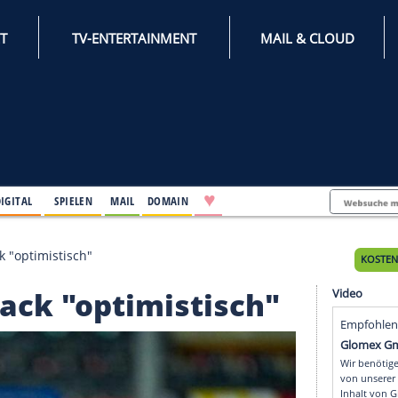
INTERNET
TV-ENTERTAINMENT
♥
IFESTYLE
DIGITAL
SPIELEN
MAIL
DOMAIN
ch Comeback "optimistisch"
omeback "optimistisc