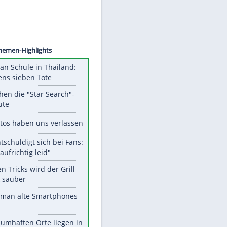
©
SID
Unsere Themen-Highlights
Schüsse an Schule in Thailand:
mindestens sieben Tote
Das machen die "Star Search"-
Stars heute