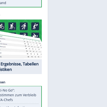
Diese Autos haben uns verlassen
Reese entschuldigt sich bei Fans:
"Tut mir aufrichtig leid"
Mit diesen Tricks wird der Grill
ruckzuck sauber
So nutzt man alte Smartphones
sinnvoll
Diese traumhaften Orte liegen in
Deutschland
Datencenter