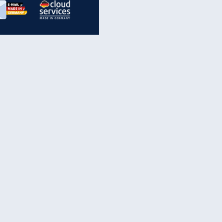
inanzen & Produkte
iscounter-Angebote
Online-Sicherheit
reenet Cloud
Ratenkredit
reenet Mail
Brutto-Netto-Rechner
reenet Webhosting
Rentenrechner
fz-Versicherung
TV-Vergleich