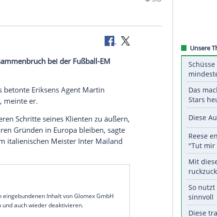
h seinem
Zusammenbruch
bei der
Fußball-EM
s
.
alspieler Das betonte Eriksens Agent
Martin
 rosig aus", meinte er.