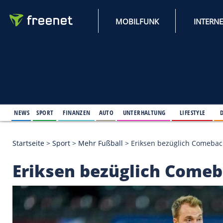
MOBILFUNK
NEWS
SPORT
FINANZEN
AUTO
UNTERHALTUNG
L
Startseite
>
Sport
>
Mehr Fußball
>
Eriksen bezügli
Eriksen bezüglich C