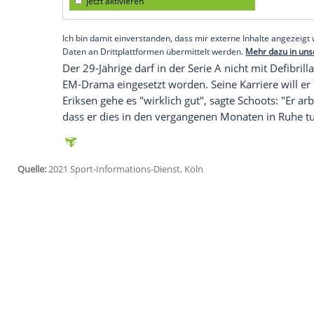
Es sei allerdings noch zu früh, um sich ü
ergänzte der Berater.
Eriksen
werde aber 
er. Zuletzt war der Vertrag des Mittelfel
einvernehmlich aufgelöst worden.
Empfohlener externer Inhalt:
Glomex GmbH
Wir benötigen Ihre Zustimmung, um den von un
anzuzeigen. Sie können diesen mit einem Klick a
jetzt aktivieren
Ich bin damit einverstanden, dass mir externe In
Daten an Drittplattformen übermittelt werden.
Meh
Der 29-Jährige darf in der Serie A nicht 
EM-Drama eingesetzt worden. Seine Karri
Eriksen
gehe es "wirklich gut", sagte
Scho