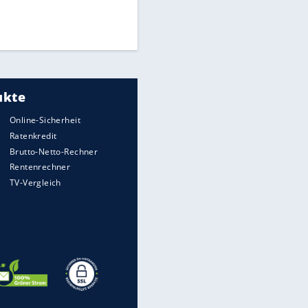
Finale für Unterstützung
Medien: Infantino ruft FIFA-
Mitarbeiter zu Krisentreffen
DFB: Ermittlungen im "Fall
Freigang" dauern noch an