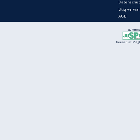
Services
Börse
Jobbörse
Spritpreis aktuell
Wetter
Ferientermine
Partnersuche
Online Angebote