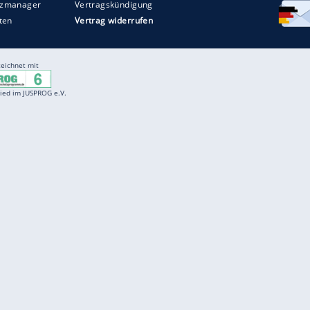
Entertainment
F
Cartoons
Spiele
D
Einbürgerungstest
Videos
f
Führerscheintest
Wissens-Quiz
f
Promi-Quiz
Witze
f
K
freenet