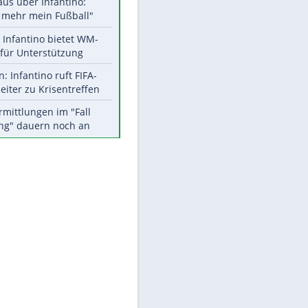
Aktuelle Ergebnisse, Tabellen
EITE
und Statistiken
Meistgelesen
"Infanti-No Go":
Pressestimmen zum Verbleib
des FIFA-Chefs
Matthäus über Infantino:
"Nicht mehr mein Fußball"
Times: Infantino bietet WM-