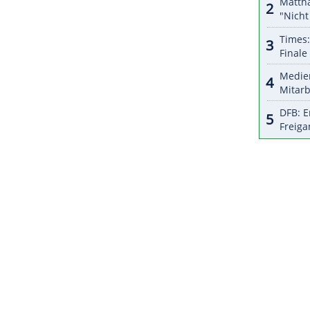
 in Ruhe tun konnte."
ZURÜCK ZUR STARTS