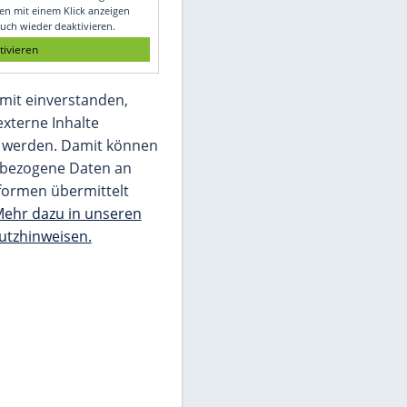
Glomex GmbH
Wir benötigen Ihre Zustimmung, um den
von unserer Redaktion eingebundenen
Inhalt von Glomex GmbH anzuzeigen. Sie
können diesen mit einem Klick anzeigen
lassen und auch wieder deaktivieren.
jetzt aktivieren
Ich bin damit einverstanden,
dass mir externe Inhalte
angezeigt werden. Damit können
personenbezogene Daten an
Drittplattformen übermittelt
werden.
Mehr dazu in unseren
Datenschutzhinweisen.