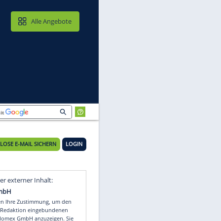
MAIL & CLOUD
Alle Angebote
KOSTENLOSE E-MAIL SICHERN
LOGIN
h"
Video
Empfohlener externer Inhalt: